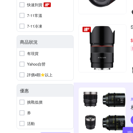
快速到貨
7-11常溫
7-11冷凍
$
商品狀況
有現貨
Yahoo自營
評價4顆
以上
優惠
挑戰低價
券
活動
現