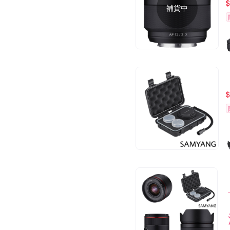
$
補貨中
$