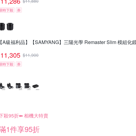
11,286
$
11,880
限時下殺
券
【A級福利品】【SAMYANG】三陽光學 Remaster Slim 模組
11,305
$
11,900
限時下殺
券
下殺95折⬅︎ 相機大特賣
滿1件享95折