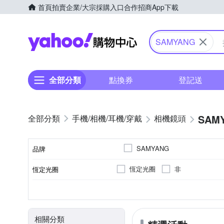
首頁
拍賣
企業/大宗採購入口
合作招商
App下載
Yahoo購物中心
SAMYANG
全部分類
點換券
登記送
SAM
手機/相機/耳機/穿戴
相機鏡頭
SAMYANG
品牌
恆定光圈
非
恆定光圈
品牌名稱
標準定焦
公司貨
廣角定焦
無
FUJIFIL
9
SONY E-Mount
7
5
鏡頭功能
光圈葉片數
適用於
來源
相關分類