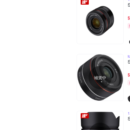
$
f
$
補貨中