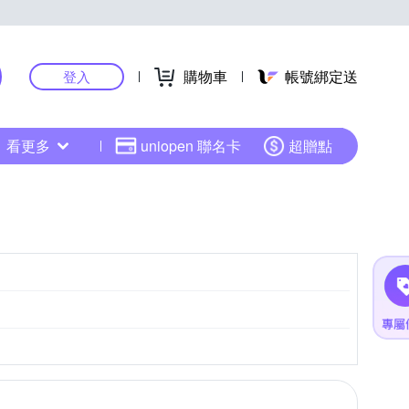
購物車
帳號綁定送
登入
看更多
uniopen 聯名卡
超贈點