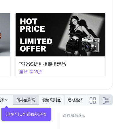
下殺95折⇓ 相機指定品
滿1件享95折
序
價格低到高
價格高到低
近期熱銷
運費最低0元