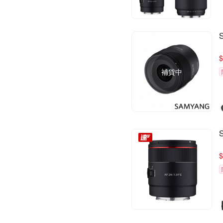
$
補貨中
$