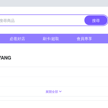
搜尋
必逛好店
刷卡/超取
會員專享
YANG
M 富士
超廣角定焦
標準變焦
望遠變焦
超廣角變焦
望遠定焦
Canon RF-Mount
展開全部