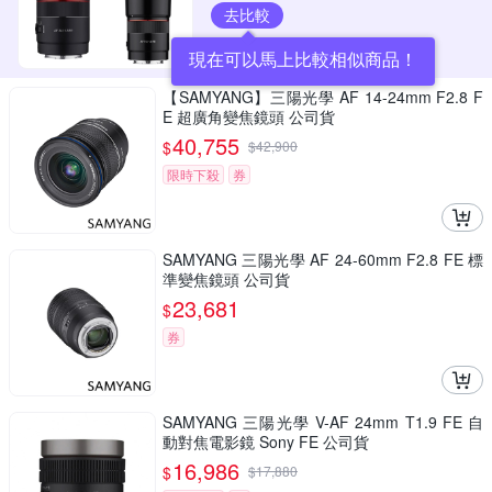
去比較
現在可以馬上比較相似商品！
【SAMYANG】三陽光學 AF 14-24mm F2.8 F
E 超廣角變焦鏡頭 公司貨
40,755
$
$
42,900
限時下殺
券
SAMYANG 三陽光學 AF 24-60mm F2.8 FE 標
準變焦鏡頭 公司貨
23,681
$
券
SAMYANG 三陽光學 V-AF 24mm T1.9 FE 自
動對焦電影鏡 Sony FE 公司貨
16,986
$
$
17,880