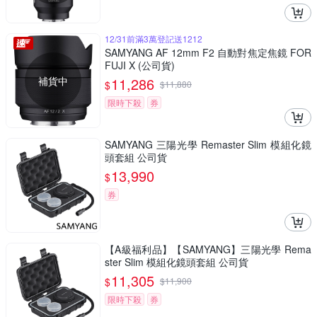
12/31前滿3萬登記送1212
SAMYANG AF 12mm F2 自動對焦定焦鏡 FOR
FUJI X (公司貨)
補貨中
11,286
$
$
11,880
限時下殺
券
SAMYANG 三陽光學 Remaster Slim 模組化鏡
頭套組 公司貨
13,990
$
券
【A級福利品】【SAMYANG】三陽光學 Rema
ster Slim 模組化鏡頭套組 公司貨
11,305
$
$
11,900
限時下殺
券