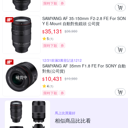
限時下殺
券
SAMYANG AF 35-150mm F2-2.8 FE For SON
Y E-Mount 自動對焦鏡頭 公司貨
35,131
$
$
36,980
5
(
1
)
限時下殺
券
12/31前滿3萬登記送1212
SAMYANG AF 35mm F1.8 FE For SONY 自動
對焦(公司貨)
補貨中
10,431
$
$
10,980
4
(
1
)
限時下殺
券
馬上比買最好
相似商品比比看