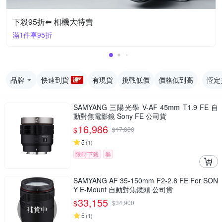
下殺95折⬅︎ 相機大特賣
滿1件享95折
品牌
快速到貨
有現貨
挑戰低價
價格低到高
恆定
SAMYANG 三陽光學 V-AF 45mm T1.9 FE 自
動對焦電影鏡 Sony FE 公司貨
16,986
$
$
17,880
5
(
1
)
限時下殺
券
SAMYANG AF 35-150mm F2-2.8 FE For SON
Y E-Mount 自動對焦鏡頭 公司貨
33,155
$
$
34,900
補貨中
5
(
1
)