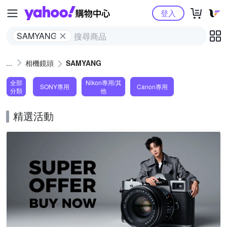
Yahoo購物中心
登入
SAMYANG
相機鏡頭
SAMYANG
全部
Nikon專用/其
SONY專用
Canon專用
分類
他
精選活動