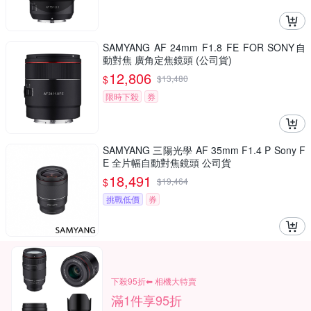
SAMYANG AF 24mm F1.8 FE FOR SONY自
動對焦 廣角定焦鏡頭 (公司貨)
12,806
$
$
13,480
限時下殺
券
SAMYANG 三陽光學 AF 35mm F1.4 P Sony F
E 全片幅自動對焦鏡頭 公司貨
18,491
$
$
19,464
挑戰低價
券
下殺95折⬅︎ 相機大特賣
滿1件享95折