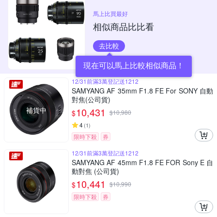
馬上比買最好
相似商品比比看
去比較
現在可以馬上比較相似商品！
12/31前滿3萬登記送1212
SAMYANG AF 35mm F1.8 FE For SONY 自動
對焦(公司貨)
補貨中
10,431
$
$
10,980
4
(
1
)
限時下殺
券
12/31前滿3萬登記送1212
SAMYANG AF 45mm F1.8 FE FOR Sony E 自
動對焦 (公司貨)
10,441
$
$
10,990
限時下殺
券