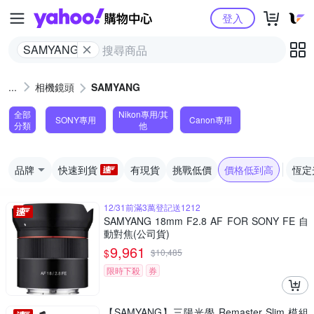
Yahoo購物中心
登入
SAMYANG
相機鏡頭
SAMYANG
全部
Nikon專用/其
SONY專用
Canon專用
分類
他
品牌
快速到貨
有現貨
挑戰低價
價格低到高
恆定
12/31前滿3萬登記送1212
SAMYANG 18mm F2.8 AF FOR SONY FE 自
動對焦(公司貨)
9,961
$
$
10,485
限時下殺
券
【SAMYANG】三陽光學 Remaster Slim 模組