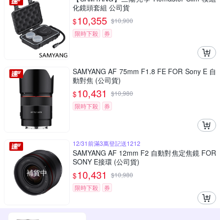
化鏡頭套組 公司貨
10,355
$
$
10,900
限時下殺
券
SAMYANG AF 75mm F1.8 FE FOR Sony E 自
動對焦 (公司貨)
10,431
$
$
10,980
限時下殺
券
12/31前滿3萬登記送1212
SAMYANG AF 12mm F2 自動對焦定焦鏡 FOR
SONY E接環 (公司貨)
補貨中
10,431
$
$
10,980
限時下殺
券