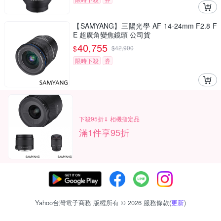
【SAMYANG】三陽光學 AF 14-24mm F2.8 F
E 超廣角變焦鏡頭 公司貨
40,755
$
$
42,900
限時下殺
券
下殺95折⇓ 相機指定品
滿1件享95折
Yahoo台灣電子商務 版權所有 © 2026 服務條款(
更新
)