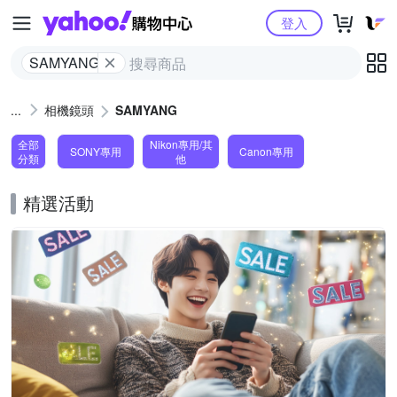
Yahoo購物中心
登入
SAMYANG
相機鏡頭
SAMYANG
全部
Nikon專用/其
SONY專用
Canon專用
分類
他
精選活動