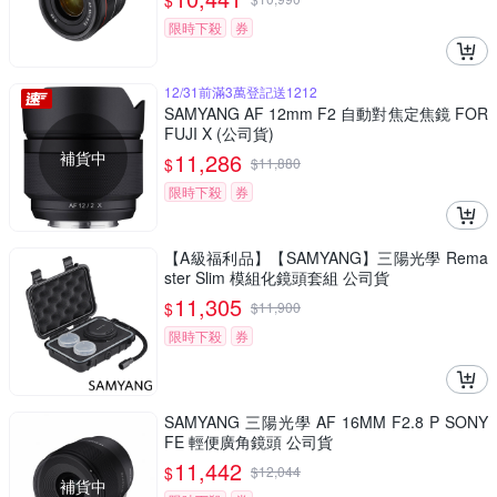
$
限時下殺
券
12/31前滿3萬登記送1212
SAMYANG AF 12mm F2 自動對焦定焦鏡 FOR
FUJI X (公司貨)
補貨中
11,286
$
$
11,880
限時下殺
券
【A級福利品】【SAMYANG】三陽光學 Rema
ster Slim 模組化鏡頭套組 公司貨
11,305
$
$
11,900
限時下殺
券
SAMYANG 三陽光學 AF 16MM F2.8 P SONY
FE 輕便廣角鏡頭 公司貨
11,442
$
$
12,044
補貨中