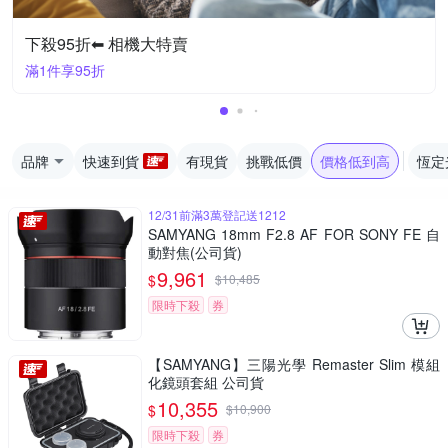
下殺95折⬅︎ 相機大特賣
滿1件享95折
品牌
快速到貨
有現貨
挑戰低價
價格低到高
恆定
12/31前滿3萬登記送1212
SAMYANG 18mm F2.8 AF FOR SONY FE 自
動對焦(公司貨)
9,961
$
$
10,485
限時下殺
券
【SAMYANG】三陽光學 Remaster Slim 模組
化鏡頭套組 公司貨
10,355
$
$
10,900
限時下殺
券