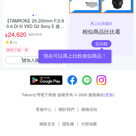
【TAMRON】25-200mm F/2.8
馬上比買最好
-5.6 Di III VXD G2 Sony E 接環
相似商品比比看
(A075) 公司貨
24,620
$25,915
$
5
(
1
)
去比較
限時下殺
券
現在可以馬上比較相似商品！
加入購物車
Yahoo台灣電子商務 版權所有 © 2026 服務條款(
更新
)
客服中心
|
關於我們
|
購物須知
網路安全
|
隱私權
|
分類地圖