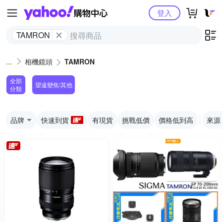
Yahoo購物中心
登入
TAMRON
相機鏡頭
TAMRON
全部
望遠變焦/其他
分類
品牌
快速到貨
有現貨
挑戰低價
價格低到高
來源