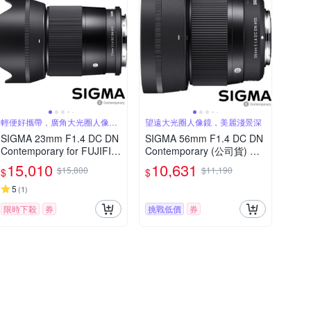
輕便好攜帶，廣角大光圈人像
望遠大光圈人像鏡，美麗淺景深
鏡，美麗淺景深
SIGMA 23mm F1.4 DC DN
SIGMA 56mm F1.4 DC DN
Contemporary for FUJIFIL
Contemporary (公司貨) 望
M X 富士接環 (公司貨) 廣角
遠大光圈定焦鏡頭 人像鏡 A
15,010
10,631
$15,800
$11,190
$
$
大光圈定焦鏡 人像鏡 APS-
PS-C 無反微單眼專用鏡頭
C 無反微單眼專用鏡頭
5
(
1
)
限時下殺
券
挑戰低價
券