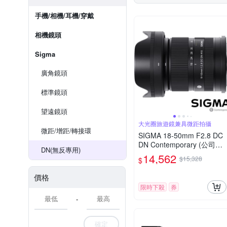
手機/相機/耳機/穿戴
相機鏡頭
Sigma
廣角鏡頭
標準鏡頭
望遠鏡頭
大光圈旅遊鏡兼具微距拍攝
微距/增距/轉接環
SIGMA 18-50mm F2.8 DC
DN Contemporary (公司貨)
DN(無反專用)
旅遊鏡 APS-C 無反微單眼
14,562
$15,328
$
專用鏡頭
價格
限時下殺
券
-
確定