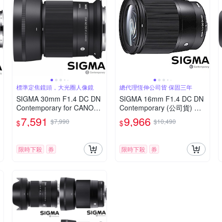
標準定焦鏡頭，大光圈人像鏡
總代理恆伸公司貨 保固三年
SIGMA 30mm F1.4 DC DN
SIGMA 16mm F1.4 DC DN
Contemporary for CANON
Contemporary (公司貨) 廣
RF 接環 (公司貨) 標準大光
角大光圈定焦鏡 人像鏡 AP
7,591
9,966
$7,990
$10,490
$
$
圈定焦鏡 人像鏡 APS-C 無
S-C 無反微單眼專用鏡頭
反微單眼專用鏡頭
限時下殺
券
限時下殺
券