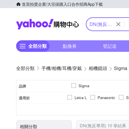
首頁
拍賣
企業/大宗採購入口
合作招商
App下載
Yahoo購物中心
DN(無反專
用)
全部分類
點換券
登記送
手機/相機/耳機/穿戴
相機鏡頭
Sigma
Sigma
品牌
Leica L
Panasonic
S
適用於
品牌名稱
人像鏡
公司貨
恆定光圈
標準定焦
廣
9
7
鏡頭功能
來源
恆定光圈
光圈葉片數
DN(無反專用) 10 筆結果
相關分類