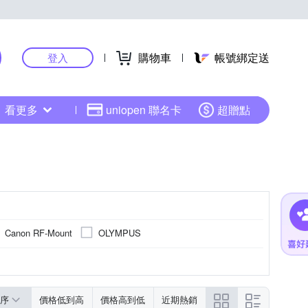
購物車
帳號綁定送
登入
看更多
uniopen 聯名卡
超贈點
Canon RF-Mount
OLYMPUS
序
價格低到高
價格高到低
近期熱銷