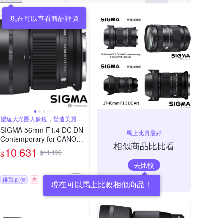
現在可以查看商品評價
望遠大光圈人像鏡，營造美麗淺
景深
SIGMA 56mm F1.4 DC DN
馬上比買最好
Contemporary for CANON
相似商品比比看
RF 接環 (公司貨) 望遠大光
10,631
$11,190
$
圈定焦鏡 人像鏡 APS-C 無
去比較
反微單眼專用鏡頭
挑戰低價
券
現在可以馬上比較相似商品！