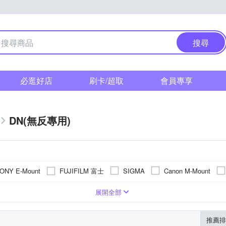
搜尋
必逛好店
刷卡/超取
會員專享
DN(無反專用)
FUJIFILM 富士
ONY E-Mount
SIGMA
Canon M-Mount
角定焦
望遠定焦
廣角變焦
旅遊鏡
超廣角定焦
展開全部
推薦排