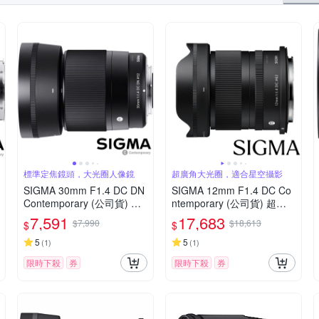
標準定焦鏡頭，大光圈人像鏡
超廣角大光圈，適合星空攝影
SIGMA 30mm F1.4 DC DN
SIGMA 12mm F1.4 DC Co
Contemporary (公司貨) 標
ntemporary (公司貨) 超廣
準大光圈定焦鏡頭 人像鏡 A
角大光圈定焦鏡 星空鏡 AP
7,591
17,683
$7,990
$18,613
$
$
PS-C 無反微單眼專用鏡頭
S-C 無反微單眼專用鏡頭
5
5
(
1
)
(
1
)
限時下殺
券
限時下殺
券