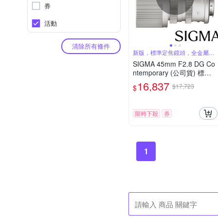
券
活動
清除所有條件
新版，標準定焦鏡頭，全金屬結
構
SIGMA 45mm F2.8 DG Co
ntemporary (公司貨) 標準
定焦鏡頭 全片幅無反微單眼
16,837
$17,723
$
鏡頭 i系列
限時下殺
券
1