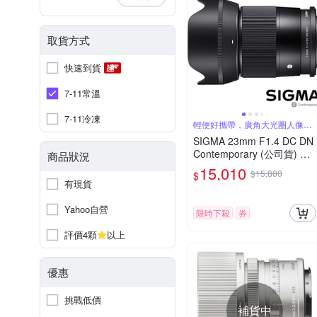
取貨方式
快速到貨
7-11常溫
7-11冷凍
輕便好攜帶，廣角大光圈人像
鏡，美麗淺景深
SIGMA 23mm F1.4 DC DN
Contemporary (公司貨) 廣
商品狀況
角大光圈定焦鏡 人像鏡 AP
15,010
$15,800
$
S-C 無反微單眼專用鏡頭
有現貨
Yahoo自營
限時下殺
券
評價4顆
以上
優惠
挑戰低價
補貨中