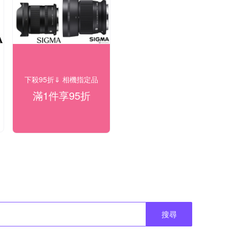
下殺95折⇓ 相機指定品
滿1件享95折
搜尋