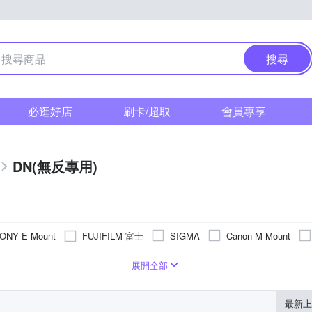
搜尋
必逛好店
刷卡/超取
會員專享
DN(無反專用)
FUJIFILM 富士
ONY E-Mount
SIGMA
Canon M-Mount
角定焦
望遠定焦
廣角變焦
旅遊鏡
超廣角定焦
展開全部
最新上