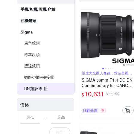
手機/相機/耳機/穿戴
相機鏡頭
Sigma
廣角鏡頭
標準鏡頭
望遠鏡頭
望遠大光圈人像鏡，營造美麗淺
景深
微距/增距/轉接環
SIGMA 56mm F1.4 DC DN
Contemporary for CANON
DN(無反專用)
RF 接環 (公司貨) 望遠大光
10,631
$11,190
$
圈定焦鏡 人像鏡 APS-C 無
反微單眼專用鏡頭
價格
挑戰低價
券
-
確定