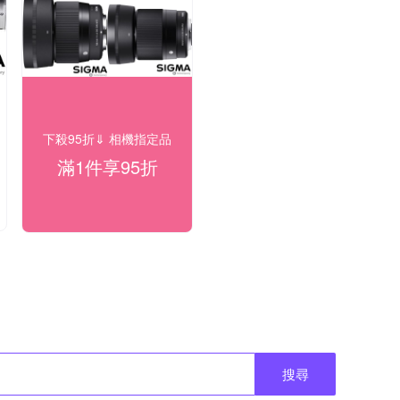
下殺95折⇓ 相機指定品
滿1件享95折
搜尋