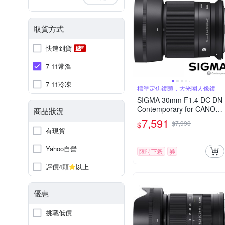
取貨方式
快速到貨
7-11常溫
7-11冷凍
標準定焦鏡頭，大光圈人像鏡
SIGMA 30mm F1.4 DC DN
Contemporary for CANON
商品狀況
RF 接環 (公司貨) 標準大光
7,591
$7,990
$
圈定焦鏡 人像鏡 APS-C 無
有現貨
反微單眼專用鏡頭
Yahoo自營
限時下殺
券
評價4顆
以上
優惠
挑戰低價