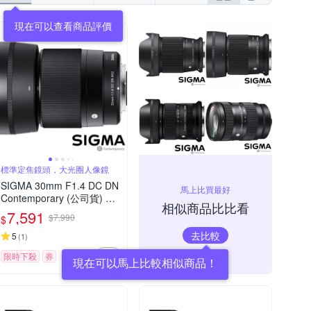
現在可以查看商品評價
標準定焦鏡頭，大光圈人像鏡
SIGMA 30mm F1.4 DC DN
馬上比買最好
Contemporary (公司貨) 標
相似商品比比看
準大光圈定焦鏡頭 人像鏡 A
7,591
$7,990
$
PS-C 無反微單眼專用鏡頭
去比較
5
(
1
)
限時下殺
券
現在可以馬上比較相似商品！