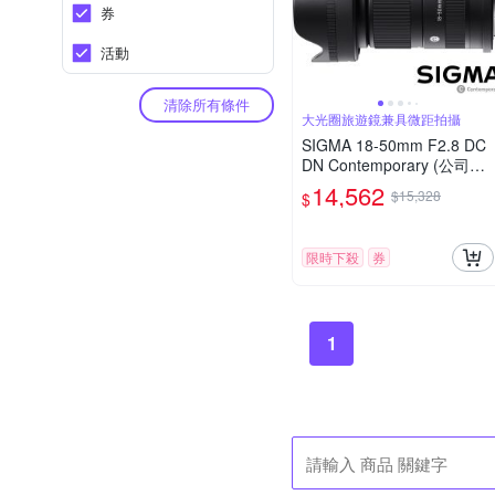
券
活動
清除所有條件
大光圈旅遊鏡兼具微距拍攝
SIGMA 18-50mm F2.8 DC
DN Contemporary (公司貨)
旅遊鏡 APS-C 無反微單眼
14,562
$15,328
$
專用鏡頭
限時下殺
券
1