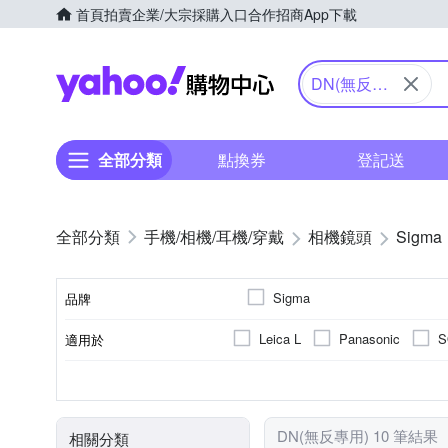
首頁
拍賣
企業/大宗採購入口
合作招商
App下載
Yahoo購物中心
DN(無反專
用)
全部分類
點換券
登記送
手機/相機/耳機/穿戴
相機鏡頭
Sigma
Sigma
品牌
Leica L
Panasonic
S
適用於
品牌名稱
人像鏡
公司貨
恆定光圈
標準定焦
廣
9
7
鏡頭功能
來源
恆定光圈
光圈葉片數
DN(無反專用) 10 筆結果
相關分類