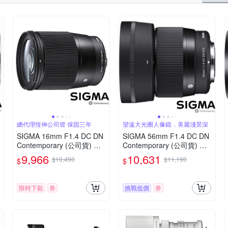
總代理恆伸公司貨 保固三年
望遠大光圈人像鏡，美麗淺景深
SIGMA 16mm F1.4 DC DN
SIGMA 56mm F1.4 DC DN
Contemporary (公司貨) 廣
Contemporary (公司貨) 望
角大光圈定焦鏡 人像鏡 AP
遠大光圈定焦鏡頭 人像鏡 A
9,966
10,631
$10,490
$11,190
$
$
S-C 無反微單眼專用鏡頭
PS-C 無反微單眼專用鏡頭
限時下殺
券
挑戰低價
券