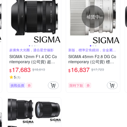
補貨中
超廣角大光圈，適合星空攝影
新版，標準定焦鏡頭，全金屬結
構
SIGMA 12mm F1.4 DC Co
SIGMA 45mm F2.8 DG Co
ntemporary (公司貨) 超廣
ntemporary (公司貨) 標準
角大光圈定焦鏡 星空鏡 AP
定焦鏡頭 全片幅無反微單眼
17,683
16,837
$18,613
$17,723
$
$
S-C 無反微單眼專用鏡頭
鏡頭 i系列
5
(
1
)
挑戰低價
券
限時下殺
券