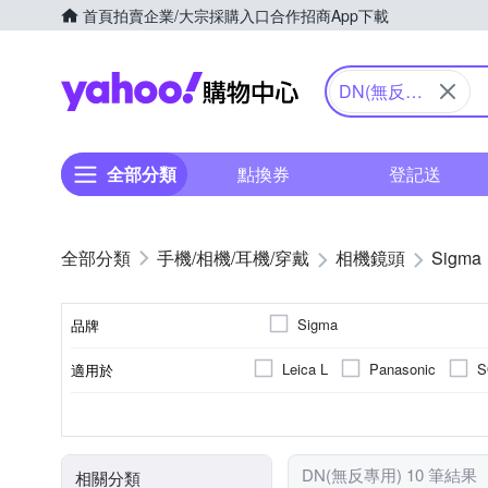
首頁
拍賣
企業/大宗採購入口
合作招商
App下載
Yahoo購物中心
DN(無反專
用)
全部分類
點換券
登記送
手機/相機/耳機/穿戴
相機鏡頭
Sigma
Sigma
品牌
Leica L
Panasonic
S
適用於
品牌名稱
人像鏡
公司貨
恆定光圈
標準定焦
廣
9
7
鏡頭功能
來源
恆定光圈
光圈葉片數
DN(無反專用) 10 筆結果
相關分類