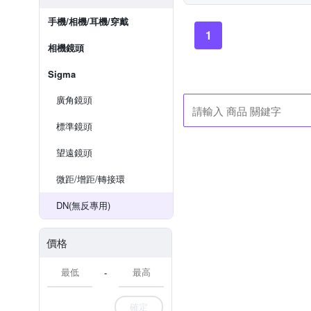
手機/相機/耳機/穿戴
1
相機鏡頭
Sigma
廣角鏡頭
標準鏡頭
望遠鏡頭
微距/增距/轉接環
DN(無反專用)
價格
-
確定