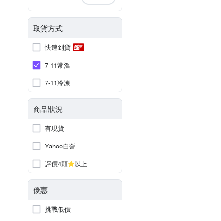
取貨方式
快速到貨
7-11常溫
7-11冷凍
商品狀況
有現貨
Yahoo自營
評價4顆
以上
優惠
挑戰低價