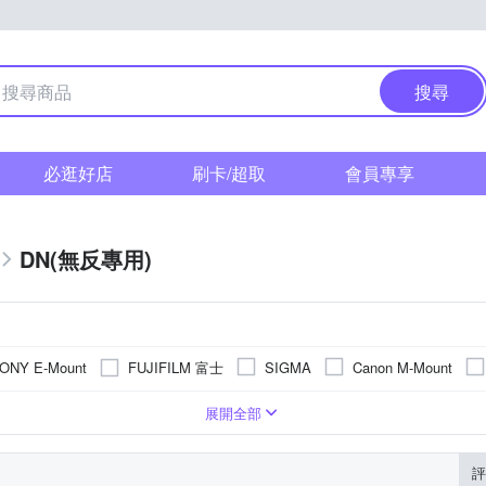
搜尋
必逛好店
刷卡/超取
會員專享
DN(無反專用)
FUJIFILM 富士
ONY E-Mount
SIGMA
Canon M-Mount
角定焦
望遠定焦
廣角變焦
旅遊鏡
超廣角定焦
展開全部
評