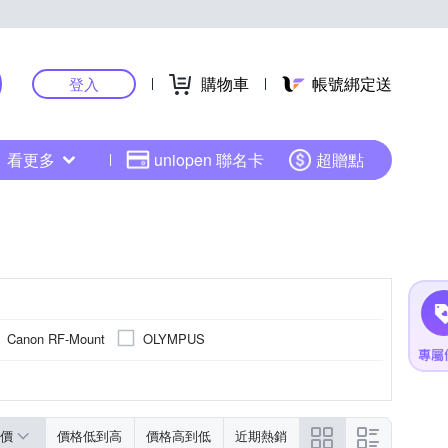
購物車
帳號綁定送
登入
看更多
uniopen 聯名卡
超贈點
Canon RF-Mount
OLYMPUS
價
價格低到高
價格高到低
近期熱銷