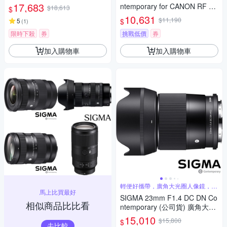
圈定焦鏡 星空鏡 APS-C 無反微
17,683
ntemporary for CANON RF 接
$18,613
$
單眼專用鏡頭
環 (公司貨) 望遠大光圈定焦鏡
10,631
$11,190
$
5
(
1
)
人像鏡 APS-C 無反微單眼專用
鏡頭
限時下殺
券
挑戰低價
券
加入購物車
加入購物車
輕便好攜帶，廣角大光圈人像鏡，美
馬上比買最好
麗淺景深
SIGMA 23mm F1.4 DC DN Co
相似商品比比看
ntemporary (公司貨) 廣角大光
圈定焦鏡 人像鏡 APS-C 無反微
15,010
$15,800
$
單眼專用鏡頭
去比較