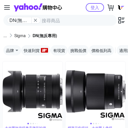
Yahoo購物中心
登入
DN(無反
專用)
Sigma
DN(無反專用)
品牌
快速到貨
有現貨
挑戰低價
價格低到高
適用
大光圈旅遊鏡兼具微距拍攝
標準定焦鏡頭，大光圈人像鏡