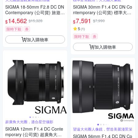
SIGMA 18-50mm F2.8 DC DN
SIGMA 30mm F1.4 DC DN Co
Contemporary (公司貨) 旅遊鏡
ntemporary (公司貨) 標準大光
APS-C 無反微單眼專用鏡頭
圈定焦鏡頭 人像鏡 APS-C 無反
14,562
7,591
$15,328
$7,990
$
$
微單眼專用鏡頭
5
限時下殺
券
(
1
)
限時下殺
券
加入購物車
加入購物車
超廣角大光圈，適合星空攝影
SIGMA 12mm F1.4 DC Conte
望遠大光圈人像鏡，營造美麗淺景深
mporary (公司貨) 超廣角大光
SIGMA 56mm F1.4 DC DN Co