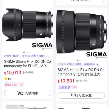
輕便好攜帶，廣角大光圈人像鏡，美
麗淺景深
SIGMA 23mm F1.4 DC DN Co
望遠大光圈人像鏡，美麗淺景深
ntemporary for FUJIFILM X 富
SIGMA 56mm F1.4 DC DN Co
士接環 (公司貨) 廣角大光圈定
15,010
$15,800
$
ntemporary (公司貨) 望遠大光
焦鏡 人像鏡 APS-C 無反微單眼
圈定焦鏡頭 人像鏡 APS-C 無反
專用鏡頭
5
(
1
)
10,631
$11,190
$
微單眼專用鏡頭
限時下殺
券
挑戰低價
券
加入購物車
加入購物車