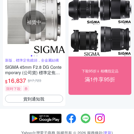
補貨中
新版，標準定焦鏡頭，全金屬結構
SIGMA 45mm F2.8 DG Conte
下殺95折⇓ 相機指定品
mporary (公司貨) 標準定焦鏡
頭 全片幅無反微單眼鏡頭 i系列
滿1件享95折
16,837
$17,723
$
限時下殺
券
貨到通知我
Yahoo台灣電子商務 版權所有 © 2026 服務條款(
更新
)