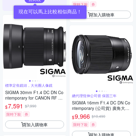
限時下殺
券
現在可以馬上比較相似商品！
加入購物車
標準定焦鏡頭，大光圈人像鏡
SIGMA 30mm F1.4 DC DN Co
總代理恆伸公司貨 保固三年
ntemporary for CANON RF 接
SIGMA 16mm F1.4 DC DN Co
環 (公司貨) 標準大光圈定焦鏡
7,591
$7,990
$
ntemporary (公司貨) 廣角大光
人像鏡 APS-C 無反微單眼專用
圈定焦鏡 人像鏡 APS-C 無反微
鏡頭
限時下殺
券
9,966
$10,490
$
單眼專用鏡頭
加入購物車
限時下殺
券
加入購物車