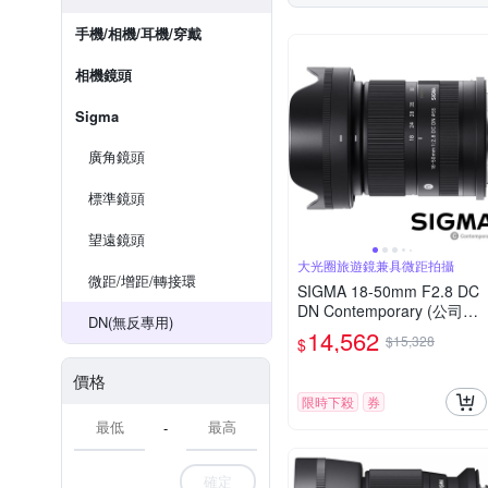
手機/相機/耳機/穿戴
相機鏡頭
Sigma
廣角鏡頭
標準鏡頭
望遠鏡頭
大光圈旅遊鏡兼具微距拍攝
微距/增距/轉接環
SIGMA 18-50mm F2.8 DC
DN Contemporary (公司貨)
DN(無反專用)
旅遊鏡 APS-C 無反微單眼
14,562
$15,328
$
專用鏡頭
價格
限時下殺
券
-
確定