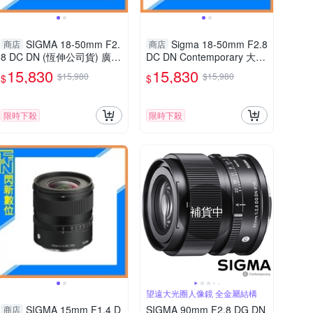
SIGMA 18-50mm F2.
Sigma 18-50mm F2.8
商店
商店
8 DC DN (恆伸公司貨) 廣角
DC DN Contemporary 大光
變焦鏡頭 旅遊鏡 APS-C
圈變焦鏡(18-50,公司貨)Fuji
15,830
15,830
$15,980
$15,980
$
$
film X
限時下殺
限時下殺
補貨中
望遠大光圈人像鏡 全金屬結構
SIGMA 15mm F1.4 D
SIGMA 90mm F2.8 DG DN
商店