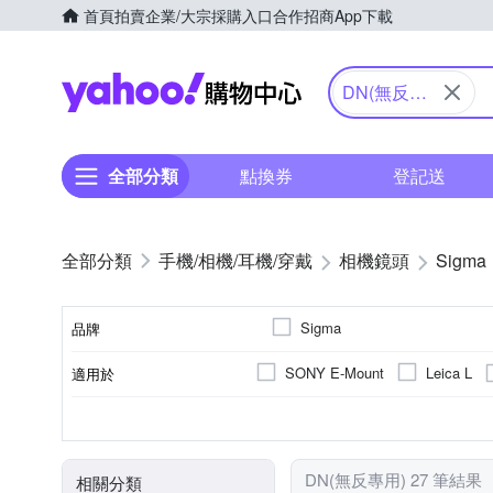
首頁
拍賣
企業/大宗採購入口
合作招商
App下載
Yahoo購物中心
DN(無反專
用)
全部分類
點換券
登記送
手機/相機/耳機/穿戴
相機鏡頭
Sigma
Sigma
品牌
SONY E-Mount
Leica L
適用於
品牌名稱
Canon M-Mount
FUJIFILM
人像鏡
恆定光圈
公司貨
廣角變焦
非
標
9
5
7
鏡頭功能
光圈葉片數
恆定光圈
來源
DN(無反專用) 27 筆結果
相關分類