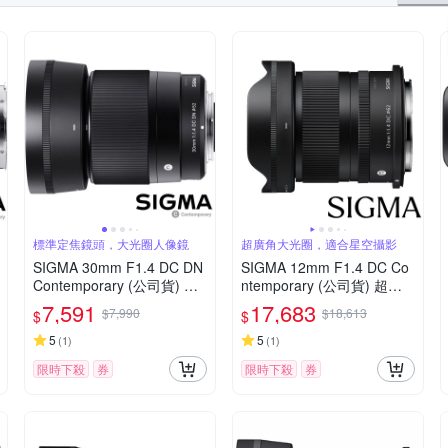
標準定焦鏡頭，大光圈人像鏡
超廣角大光圈，適合星空攝影
SIGMA 30mm F1.4 DC DN
SIGMA 12mm F1.4 DC Co
Contemporary (公司貨) 標
ntemporary (公司貨) 超廣
準大光圈定焦鏡頭 人像鏡 A
角大光圈定焦鏡 星空鏡 AP
7,591
17,683
$7,990
$18,613
$
$
PS-C 無反微單眼專用鏡頭
S-C 無反微單眼專用鏡頭
5
5
(
1
)
(
1
)
限時下殺
券
限時下殺
券