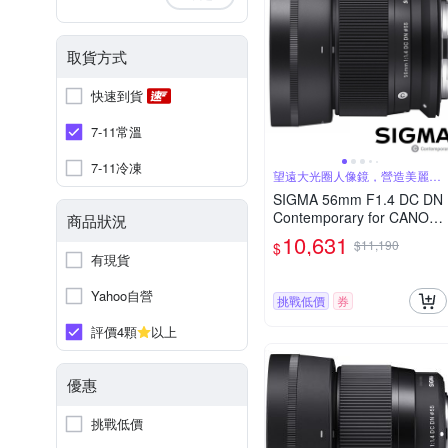
取貨方式
快速到貨
7-11常溫
7-11冷凍
望遠大光圈人像鏡，營造美麗淺
景深
SIGMA 56mm F1.4 DC DN
Contemporary for CANON
商品狀況
RF 接環 (公司貨) 望遠大光
10,631
$11,190
$
圈定焦鏡 人像鏡 APS-C 無
有現貨
反微單眼專用鏡頭
Yahoo自營
挑戰低價
券
評價4顆
以上
優惠
挑戰低價