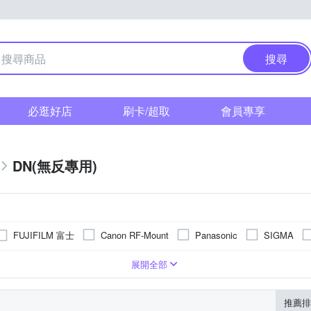
搜尋
必逛好店
刷卡/超取
會員專享
DN(無反專用)
FUJIFILM 富士
Canon RF-Mount
Panasonic
SIGMA
準定焦
廣角定焦
望遠定焦
旅遊鏡
標準變焦
超廣
展開全部
推薦排