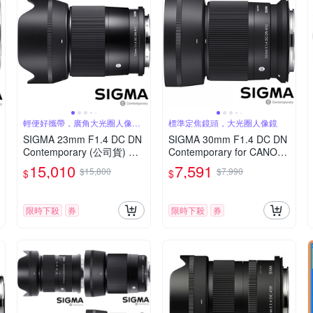
輕便好攜帶，廣角大光圈人像
標準定焦鏡頭，大光圈人像鏡
鏡，美麗淺景深
SIGMA 23mm F1.4 DC DN
SIGMA 30mm F1.4 DC DN
Contemporary (公司貨) 廣
Contemporary for CANON
角大光圈定焦鏡 人像鏡 AP
RF 接環 (公司貨) 標準大光
15,010
7,591
$15,800
$7,990
$
$
S-C 無反微單眼專用鏡頭
圈定焦鏡 人像鏡 APS-C 無
反微單眼專用鏡頭
限時下殺
券
限時下殺
券