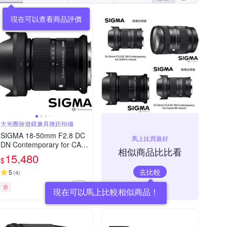
現在可以查看商品評價
大光圈旅遊鏡兼具微距拍攝
SIGMA 18-50mm F2.8 DC
馬上比買最好
DN Contemporary for CAN
相似商品比比看
ON RF 接環 (公司貨) 旅遊
15,480
$
鏡 APS-C 無反微單眼專用
去比較
鏡頭
5
(
4
)
券
現在可以馬上比較相似商品！