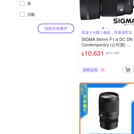
券
活動
清除所有條件
望遠大光圈人像鏡，美麗淺景深
SIGMA 56mm F1.4 DC DN
Contemporary (公司貨) 望
遠大光圈定焦鏡頭 人像鏡 A
10,631
$11,190
$
PS-C 無反微單眼專用鏡頭
挑戰低價
券