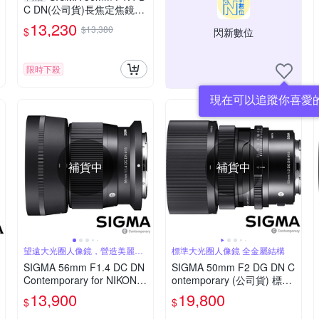
C DN(公司貨)長焦定焦鏡頭
APS-C
13,230
$13,380
$
閃新數位
限時下殺
現在可以追蹤你喜愛
補貨中
補貨中
望遠大光圈人像鏡，營造美麗淺
標準大光圈人像鏡 全金屬結構
景深
SIGMA 56mm F1.4 DC DN
SIGMA 50mm F2 DG DN C
Contemporary for NIKON Z
ontemporary (公司貨) 標準
接環 (公司貨) 望遠大光圈定
大光圈定焦鏡 人像鏡 i 系列
13,900
19,800
$
$
焦鏡 人像鏡 APS-C 無反微
全片幅微單眼鏡頭
單眼專用鏡頭