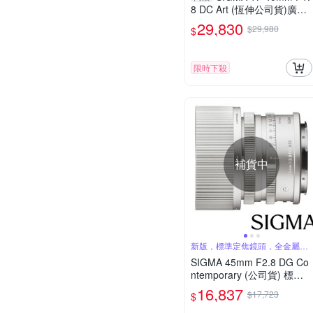
8 DC Art (恆伸公司貨)廣角
變焦鏡頭 大光圈 APS-C
29,830
$29,980
$
限時下殺
補貨中
新版，標準定焦鏡頭，全金屬結
構
SIGMA 45mm F2.8 DG Co
ntemporary (公司貨) 標準
定焦鏡頭 全片幅無反微單眼
16,837
$17,723
$
鏡頭 i系列