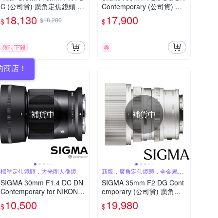
C (公司貨) 廣角定焦鏡頭 人
Contemporary (公司貨) 全
像鏡 APS-C
片幅微單眼鏡頭 廣角大光圈
18,130
17,900
$18,280
$
$
人像鏡 i 系列
限時下殺
券
的商店！
補貨中
補貨中
標準定焦鏡頭，大光圈人像鏡
新版，廣角定焦鏡頭，全金屬結
構
SIGMA 30mm F1.4 DC DN
SIGMA 35mm F2 DG Cont
Contemporary for NIKON Z
emporary (公司貨) 廣角定
接環 (公司貨) 標準大光圈定
焦鏡頭 全片幅無反微單眼鏡
10,500
19,980
$
$
焦鏡 人像鏡 APS-C 無反微
頭 i系列
單眼專用鏡頭