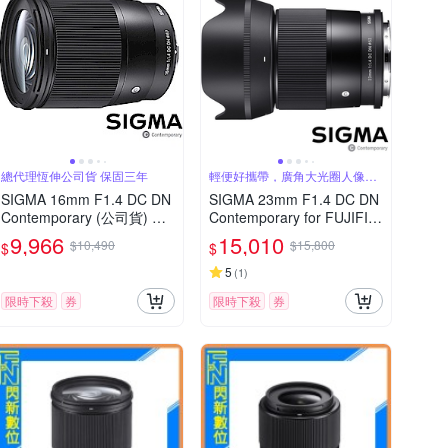
總代理恆伸公司貨 保固三年
輕便好攜帶，廣角大光圈人像
鏡，美麗淺景深
SIGMA 16mm F1.4 DC DN
SIGMA 23mm F1.4 DC DN
Contemporary (公司貨) 廣
Contemporary for FUJIFIL
角大光圈定焦鏡 人像鏡 AP
M X 富士接環 (公司貨) 廣角
9,966
15,010
$10,490
$15,800
$
$
S-C 無反微單眼專用鏡頭
大光圈定焦鏡 人像鏡 APS-
C 無反微單眼專用鏡頭
5
(
1
)
限時下殺
券
限時下殺
券