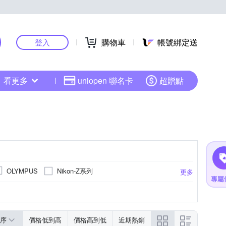
購物車
帳號綁定送
登入
看更多
uniopen 聯名卡
超贈點
Nikon-Z系列
OLYMPUS
更多
角定焦
望遠變焦
序
價格低到高
價格高到低
近期熱銷