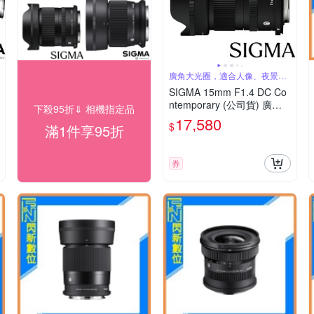
廣角大光圈，適合人像、夜景、
星空攝影
SIGMA 15mm F1.4 DC Co
ntemporary (公司貨) 廣角
下殺95折⇓ 相機指定品
圈定焦鏡 星空鏡 人像鏡 AP
17,580
$
滿1件享95折
S-C 無反微單眼專用鏡頭
券