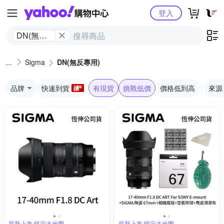
Yahoo購物中心
登入
DN(無反
專用)
Sigma
DN(無反專用)
品牌
快速到貨
有現貨
挑戰低價
價格低到高
來源
最新上市 恆定大光圈
最新上市 恆定大光圈