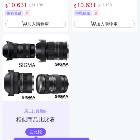
環 (公司貨) 望遠大光圈定焦鏡
圈定焦鏡頭 人像鏡 APS-C 無反
10,631
10,631
$11,190
$11,190
$
$
人像鏡 APS-C 無反微單眼專用
微單眼專用鏡頭
鏡頭
挑戰低價
券
挑戰低價
券
加入購物車
加入購物車
馬上比買最好
相似商品比比看
去比較