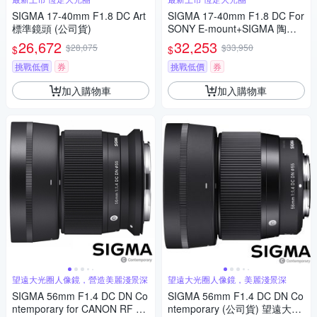
SIGMA 17-40mm F1.8 DC Art
SIGMA 17-40mm F1.8 DC For
標準鏡頭 (公司貨)
SONY E-mount+SIGMA 陶瓷 6
7mm保護鏡+相機魔毯+BW-13
26,672
32,253
$28,075
$33,950
$
$
0吹球+3030麂皮清潔布 (公司
貨)
挑戰低價
券
挑戰低價
券
加入購物車
加入購物車
望遠大光圈人像鏡，營造美麗淺景深
望遠大光圈人像鏡，美麗淺景深
SIGMA 56mm F1.4 DC DN Co
SIGMA 56mm F1.4 DC DN Co
ntemporary for CANON RF 接
ntemporary (公司貨) 望遠大光