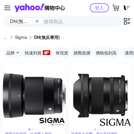
Yahoo購物中心
登入
DN(無反
專用)
Sigma
DN(無反專用)
品牌
快速到貨
有現貨
挑戰低價
價格低到高
適用
標準定焦鏡頭，大光圈人像鏡
超廣角大光圈，適合星空攝影