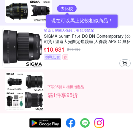
去比較
現在可以馬上比較相似商品！
望遠大光圈人像鏡，美麗淺景深
SIGMA 56mm F1.4 DC DN Contemporary (公
司貨) 望遠大光圈定焦鏡頭 人像鏡 APS-C 無反
微單眼專用鏡頭
10,631
$
$
11,190
挑戰低價
券
下殺95折⇓ 相機指定品
滿1件享95折