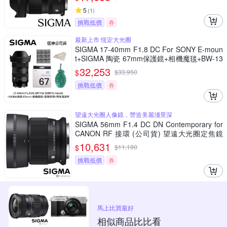
5
(
1
)
挑戰低價
券
最新上市 恆定大光圈
SIGMA 17-40mm F1.8 DC For SONY E-moun
t+SIGMA 陶瓷 67mm保護鏡+相機魔毯+BW-13
0吹球+3030麂皮清潔布 (公司貨)
32,253
$
$
33,950
挑戰低價
券
望遠大光圈人像鏡，營造美麗淺景深
SIGMA 56mm F1.4 DC DN Contemporary for
CANON RF 接環 (公司貨) 望遠大光圈定焦鏡
人像鏡 APS-C 無反微單眼專用鏡頭
10,631
$
$
11,190
挑戰低價
券
馬上比買最好
相似商品比比看