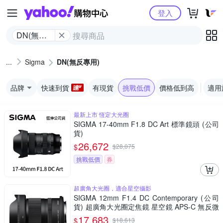
Yahoo購物中心
登入
DN(無反
專用)
Sigma
DN(無反專用)
品牌
快速到貨
有現貨
挑戰低價
價格低到高
適用
最新上市 恆定大光圈
SIGMA 17-40mm F1.8 DC Art 標準鏡頭 (公司
貨)
26,672
$
$
28,075
挑戰低價
券
超廣角大光圈，適合星空攝影
SIGMA 12mm F1.4 DC Contemporary (公司
貨) 超廣角大光圈定焦鏡 星空鏡 APS-C 無反微
單眼專用鏡頭
17,683
$
$
18,613