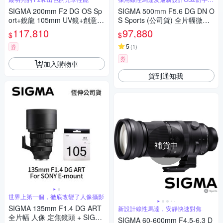
系統
SIGMA 200mm F2 DG OS Sp
SIGMA 500mm F5.6 DG DN O
ort+銳龍 105mm UV鏡+創意坦
S Sports (公司貨) 全片幅微單
克 DarkLight 14L 後背包+EYLI
眼鏡頭 超望遠定焦鏡頭 運動 飛
117,810
97,880
$
$
N EY-15清潔組 For SONY E-m
羽攝影 拍鳥
ount (公司貨)
5
券
(
1
)
券
加入購物車
貨到通知我
補貨中
世界上第一個，徹底改變了人像攝影
SIGMA 135mm F1.4 DG ART
新設計線性馬達，安靜快速對焦
全片幅 人像 定焦鏡頭 + SIGM
SIGMA 60-600mm F4.5-6.3 D