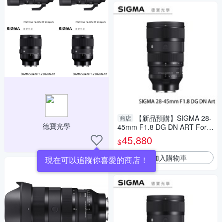
【新品預購】SIGMA 28-
商店
德寶光學
45mm F1.8 DG DN ART For S
ONY E接環 恆伸公司貨 無反專
45,880
$
用 德寶光學
加入購物車
現在可以追蹤你喜愛的商店！