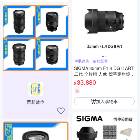
傳承經典，臻於至善
SIGMA 35mm F1.4 DG II ART
二代 全片幅 人像 標準定焦鏡頭
(公司貨)
33,880
$
券
加入購物車
閃新數位