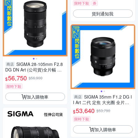
限時下殺
券
貨到通知我
SIGMA 28-105mm F2.8
商店
DG DN Art (公司貨)全片幅 變
焦 鏡頭
56,750
$56,900
$
限時下殺
加入購物車
SIGMA 35mm F1.2 DG I
商店
I Art 二代 定焦 大光圈 全片幅
鏡頭(公司貨)
53,640
$53,790
$
限時下殺
加入購物車