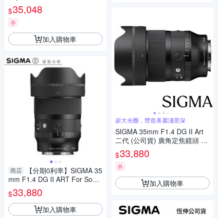
67mm保護鏡+相機魔毯+BW-1
35,048
$
30吹球+3030麂皮清潔布 (公司
貨)
券
加入購物車
超大光圈，營造美麗淺景深
SIGMA 35mm F1.4 DG II Art
二代 (公司貨) 廣角定焦鏡頭 人
像鏡 全片幅無反微單眼鏡頭
33,880
$
券
【分期0利率】SIGMA 35
商店
mm F1.4 DG II ART For Sony
加入購物車
E mount 恆伸公司貨 德寶光學
33,880
$
定焦 大光圈 人像 風景
加入購物車