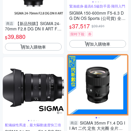
緊湊鏡身‧最高6.5級防手震‧飛羽入門
SIGMA 150-600mm F5-6.3 D
G DN OS Sports (公司貨) 全片
【新品預購】SIGMA 24-
幅微單眼鏡頭 超望遠變焦鏡頭
商店
37,517
$39,491
$
70mm F2.8 DG DN II ART For
飛羽攝影 拍鳥
SONY E接環 恆伸公司貨 無反
限時下殺
券
39,880
$
專用 德寶光學 大三元
加入購物車
加入購物車
SIGMA 35mm F1.4 DG I
商店
配備線性馬達，最大驅動速度快三倍
I Art 二代 定焦 大光圈 全片幅