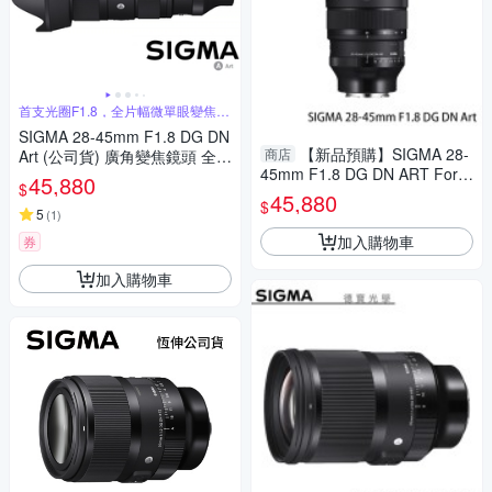
首支光圈F1.8，全片幅微單眼變焦鏡
頭
SIGMA 28-45mm F1.8 DG DN
【新品預購】SIGMA 28-
商店
Art (公司貨) 廣角變焦鏡頭 全片
45mm F1.8 DG DN ART For S
幅無反微單眼鏡頭 旅遊鏡
45,880
$
ONY E接環 恆伸公司貨 無反專
45,880
$
用 德寶光學
5
(
1
)
加入購物車
券
加入購物車