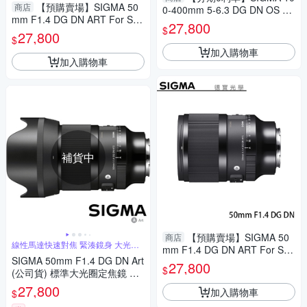
【預購賣場】SIGMA 50
商店
0-400mm 5-6.3 DG DN OS Co
mm F1.4 DG DN ART For Son
ntemporary for E/L mount 恆
27,800
$
y E mount 恆伸公司貨 德寶光
27,800
伸公司貨 飛羽 追星 棒球 必備
$
學 定焦 大光圈 人像
加入購物車
加入購物車
補貨中
【預購賣場】SIGMA 50
商店
線性馬達快速對焦 緊湊鏡身 大光圈
mm F1.4 DG DN ART For Son
人像鏡
SIGMA 50mm F1.4 DG DN Art
y E mount 恆伸公司貨 德寶光
27,800
$
(公司貨) 標準大光圈定焦鏡 人
學 定焦 大光圈 人像
像鏡 全片幅微單眼鏡頭
27,800
加入購物車
$