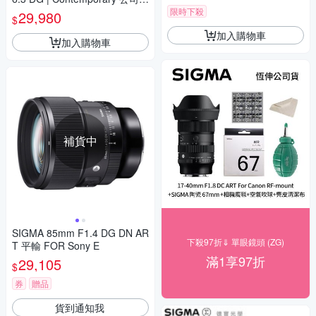
E接環 飛羽 追星 棒球 必備
限時下殺
29,980
$
加入購物車
加入購物車
補貨中
SIGMA 85mm F1.4 DG DN AR
下殺97折⇓ 單眼鏡頭 (ZG)
T 平輸 FOR Sony E
滿1享97折
29,105
$
券
贈品
貨到通知我