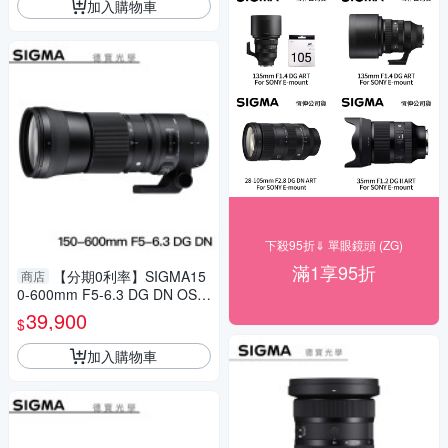
加入購物車
下殺95折⇓ 單眼鏡頭 (ZG)
滿1享95折
【分期0利率】SIGMA15
商店
0-600mm F5-6.3 DG DN OS S
ports 總代理公司貨 E-mount
39,900
$
飛羽 追星 棒球 必備
加入購物車