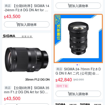
加入購物車
【分期0利率】SIGMA 14
商店
-24mm F2.8 DG DN Art for Pa
nasonic L mount 恆伸總代理公
43,500
$
司貨 超廣角 雲海季
加入購物車
SIGMA 24-70mm F2.8 D
商店
G DN II Art 二代 (公司貨)全片
幅 標準變焦 鏡頭
42,840
$42,990
$
限時下殺
【分期0利率】SIGMA 35
商店
mm F1.2 DG DN Art for SONY
加入購物車
E mount 和 L Mount 總代理公
43,500
$
司貨 德寶光學 大光圈 人像