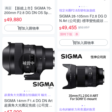
【新鏡上市】SIGMA 70-
商店
恆定光圈F2.8高變焦旅遊鏡
200mm F2.8 DG DN OS Sport
SIGMA 28-105mm F2.8 DG D
s for E mount 恆伸公司貨 飛羽
49,880
$
N Art (公司貨) 標準變焦鏡頭 全
追星 棒球 必備
片幅無反微單眼鏡頭 旅遊鏡
49,455
$52,057
加入購物車
$
限時下殺
券
加入購物車
補貨中
超廣角大光圈適合拍攝銀河 極光 螢
火蟲
SIGMA 14mm F1.4 DG DN Art
超廣角大光圈定焦鏡 (公司貨)
全片幅無反微單眼鏡頭 適合拍
出色的解析力和美麗的散景
47,900