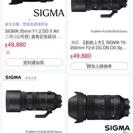
超大光圈，營造美麗淺景深
SIGMA 35mm F1.2 DG II Art
二代 (公司貨) 廣角定焦鏡頭 人
像鏡 全片幅無反微單眼鏡頭
【新鏡上市】SIGMA 70-
商店
49,880
$
200mm F2.8 DG DN OS Sport
券
s for E mount 恆伸公司貨 飛羽
49,880
$
追星 棒球 必備
貨到通知我
加入購物車