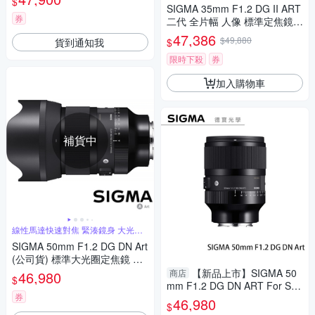
$
攝星空、銀河、螢火蟲
SIGMA 35mm F1.2 DG II ART
券
二代 全片幅 人像 標準定焦鏡頭
For SONY E-mount (公司貨)
47,386
$49,880
貨到通知我
$
限時下殺
券
加入購物車
補貨中
線性馬達快速對焦 緊湊鏡身 大光圈
人像鏡
SIGMA 50mm F1.2 DG DN Art
(公司貨) 標準大光圈定焦鏡 人
像鏡 全片幅微單眼鏡頭
【新品上市】SIGMA 50
商店
46,980
$
mm F1.2 DG DN ART For Son
券
y E mount 恆伸公司貨 德寶光
46,980
$
學 定焦 大光圈 人像