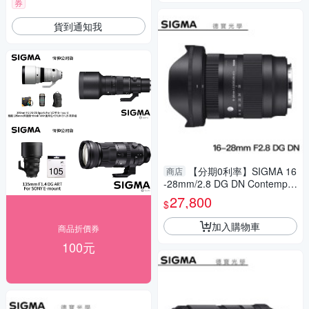
券
貨到通知我
【分期0利率】SIGMA 16
商店
-28mm/2.8 DG DN Contempor
ary For SONY E Mount/Leica
27,800
$
L Mount 總代理恆伸公司貨 雲
海季
加入購物車
商品折價券
100元