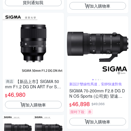
貨到通知我
加入購物車
【新品上市】SIGMA 50
商店
新設計雙線性馬達，安靜快速對焦
mm F1.2 DG DN ART For Son
SIGMA 70-200mm F2.8 DG D
y E mount 恆伸公司貨 德寶光
46,980
$
N OS Sports (公司貨) 望遠變
學 定焦 大光圈 人像
焦鏡頭 大三元 全片幅無反微單
46,898
$49,366
加入購物車
$
眼鏡頭
限時下殺
券
加入購物車