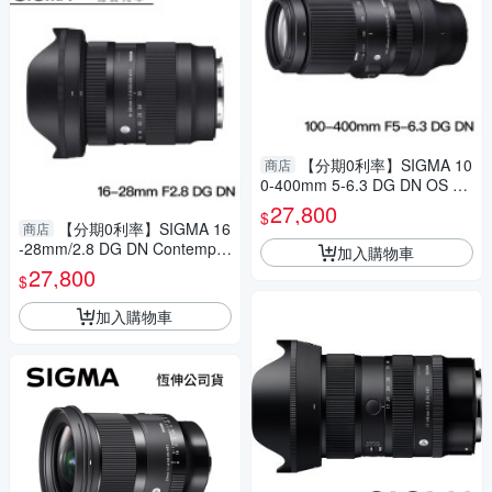
【分期0利率】SIGMA 10
商店
0-400mm 5-6.3 DG DN OS Co
ntemporary for E/L mount 恆
27,800
$
伸公司貨 飛羽 追星 棒球 必備
【分期0利率】SIGMA 16
商店
-28mm/2.8 DG DN Contempor
加入購物車
ary For SONY E Mount/Leica
27,800
$
L Mount 總代理恆伸公司貨 雲
海季
加入購物車