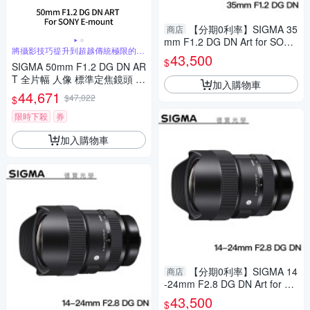
【分期0利率】SIGMA 35
商店
mm F1.2 DG DN Art for SONY
將攝影技巧提升到超越傳統極限的水
E Mount 總代理恆伸公司貨 德
43,500
準
$
SIGMA 50mm F1.2 DG DN AR
寶光學 大光圈 雲海季
T 全片幅 人像 標準定焦鏡頭 F
加入購物車
or SONY E-mount (公司貨)
44,671
$47,022
$
限時下殺
券
加入購物車
【分期0利率】SIGMA 14
商店
-24mm F2.8 DG DN Art for Pa
nasonic L mount 恆伸總代理公
43,500
$
司貨 超廣角 雲海季