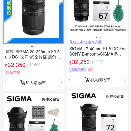
最新上市 恆定大光圈
SIGMA 17-40mm F1.8 DC For
SIGMA 20-200mm F3.5-
商店
SONY E-mount+SIGMA 陶瓷 6
6.3 DG (公司貨)全片幅 廣角 望
7mm保護鏡+相機魔毯+BW-13
32,253
遠 10倍變焦
$33,950
$
32,350
0吹球+3030麂皮清潔布 (公司
$32,500
$
貨)
挑戰低價
券
限時下殺
加入購物車
加入購物車