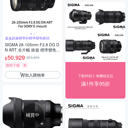
遠遠超越標準的標準變焦鏡頭
SIGMA 28-105mm F2.8 DG D
N ART 全片幅 旅遊 標準變焦鏡
頭 For SONY E-mount (公司
50,929
$53,609
$
貨)
限時下殺
券
加入購物車
下殺95折⇓ 相機指定品
滿1件享95折
補貨中