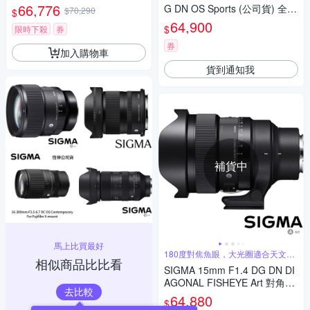
A WR UV 105mm 保護鏡 For
66,776
G DN OS Sports (公司貨) 全片
$70,290
$
SONY E-mount (公司貨)
幅微單眼鏡頭 超望遠變焦鏡頭
64,900
$
限時下殺
券
運動 飛羽攝影 拍鳥
券
加入購物車
貨到通知我
補貨中
馬上比買最好
180度對焦魚眼，大光圈適合天文攝
相似商品比比看
影
SIGMA 15mm F1.4 DG DN DI
AGONAL FISHEYE Art 對角魚
去比較
眼鏡頭 (公司貨) 全片幅無反微
64,880
$
單眼鏡頭 適合拍攝星空、銀