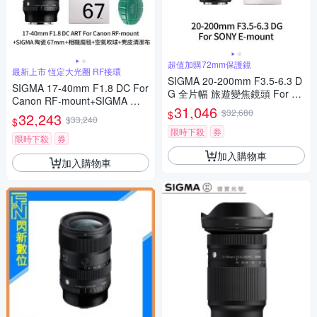
超值加購72mm保護鏡
最新上市 恆定大光圈 RF接環
SIGMA 20-200mm F3.5-6.3 D
SIGMA 17-40mm F1.8 DC For
G 全片幅 旅遊變焦鏡頭 For S
Canon RF-mount+SIGMA 陶
ONY E-mount + SIGMA WR U
31,046
瓷 67mm保護鏡+相機魔毯+BW
$32,680
$
32,243
V 72mm 最頂級保護鏡 (公司
$33,240
$
-130吹球+麂皮清潔布(公司貨)
貨)
限時下殺
券
限時下殺
券
加入購物車
加入購物車