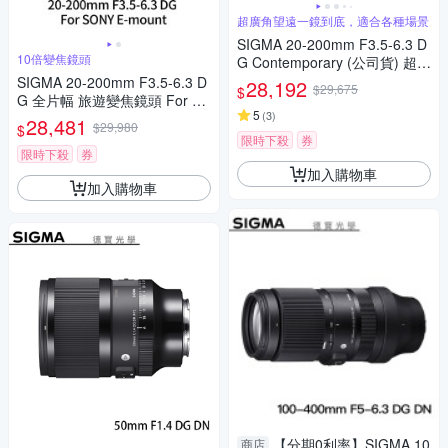
超廣角望遠一鏡到底，適合各種場景
SIGMA 20-200mm F3.5-6.3 D
10倍變焦鏡頭
G Contemporary (公司貨) 超廣
角變焦鏡頭 旅遊鏡 全片幅無反
SIGMA 20-200mm F3.5-6.3 D
28,192
$29,675
$
微單眼鏡頭
G 全片幅 旅遊變焦鏡頭 For S
5
(
3
)
ONY E-mount (公司貨)
28,481
$29,980
$
限時下殺
券
限時下殺
券
加入購物車
加入購物車
【分期0利率】SIGMA 10
商店