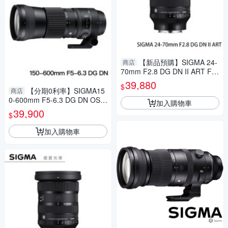
【新品預購】SIGMA 24-
商店
70mm F2.8 DG DN II ART For
SONY E接環 恆伸公司貨 無反
39,880
$
專用 德寶光學 大三元
【分期0利率】SIGMA15
商店
0-600mm F5-6.3 DG DN OS S
加入購物車
ports 總代理公司貨 E-mount
39,900
$
飛羽 追星 棒球 必備
加入購物車