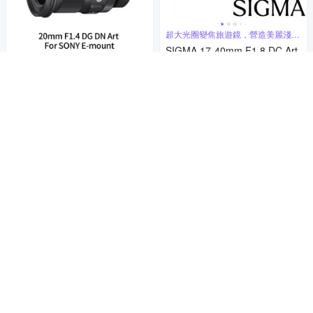
超大光圈變焦旅遊鏡，營造美麗淺景
深
SIGMA 17-40mm F1.8 DC Art
(公司貨) 廣角變焦鏡頭 旅遊鏡
天文攝影的終極鏡頭
APS-C 無反微單眼鏡頭
27,252
$28,686
$
SIGMA 20mm F1.4 DG DN AR
5
(
1
)
T 全片幅 廣角定焦鏡頭 For SO
NY E-mount (公司貨)
限時下殺
券
27,630
$29,084
$
加入購物車
限時下殺
券
加入購物車
補貨中