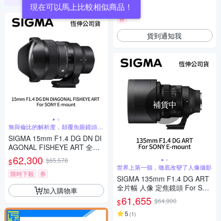
現在可以馬上比較相似商品！
河、螢火蟲
5
(
1
)
券
貨到通知我
補貨中
無與倫比的解析度，顛覆魚眼鏡頭的
傳統觀念
SIGMA 15mm F1.4 DG DN DI
AGONAL FISHEYE ART 全片
幅 魚眼定焦鏡頭 For SONY E-
62,300
$65,578
$
mount (公司貨)
世界上第一個，徹底改變了人像攝影
限時下殺
券
SIGMA 135mm F1.4 DG ART
全片幅 人像 定焦鏡頭 For SON
加入購物車
Y E-mount (公司貨)
61,655
$64,900
$
5
(
1
)