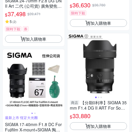
SIGMA 24-70mm F2.8 DG DN
鏡頭(公司貨)
36,630
$36,780
$
II Art 二代 (公司貨) 廣角變焦鏡
頭 全片幅無反微單眼鏡頭 旅遊
37,498
限時下殺
$39,471
$
鏡 大三元
5
(
2
)
加入購物車
限時下殺
券
加入購物車
【分期0利率】SIGMA 35
商店
mm F1.4 DG II ART For Sony
E mount 恆伸公司貨 德寶光學
33,880
$
最新上市 恆定大光圈
定焦 大光圈 人像 風景
SIGMA 17-40mm F1.8 DC For
加入購物車
Fujifilm X-mount+SIGMA 陶瓷