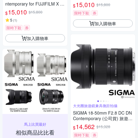
圈定焦鏡 人像鏡 APS-C 無反微
15,010
ntemporary for FUJIFILM X 富
$15,800
$
單眼專用鏡頭
士接環 (公司貨) 廣角大光圈定
15,010
$15,800
$
限時下殺
券
焦鏡 人像鏡 APS-C 無反微單眼
專用鏡頭
5
(
1
)
加入購物車
限時下殺
券
加入購物車
大光圈旅遊鏡兼具微距拍攝
SIGMA 18-50mm F2.8 DC DN
Contemporary (公司貨) 旅遊鏡
APS-C 無反微單眼專用鏡頭
馬上比買最好
14,562
$15,328
$
相似商品比比看
限時下殺
券