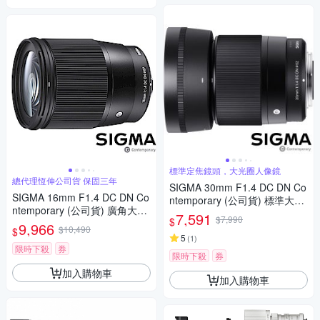
標準定焦鏡頭，大光圈人像鏡
總代理恆伸公司貨 保固三年
SIGMA 30mm F1.4 DC DN Co
SIGMA 16mm F1.4 DC DN Co
ntemporary (公司貨) 標準大光
ntemporary (公司貨) 廣角大光
圈定焦鏡頭 人像鏡 APS-C 無反
7,591
$7,990
$
圈定焦鏡 人像鏡 APS-C 無反微
9,966
微單眼專用鏡頭
$10,490
$
單眼專用鏡頭
5
(
1
)
限時下殺
券
限時下殺
券
加入購物車
加入購物車