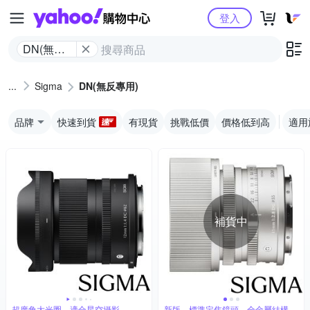
Yahoo購物中心
登入
DN(無反
專用)
Sigma
DN(無反專用)
品牌
快速到貨
有現貨
挑戰低價
價格低到高
適用
補貨中
超廣角大光圈，適合星空攝影
新版，標準定焦鏡頭，全金屬結構