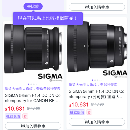
去比較
加入購物車
現在可以馬上比較相似商品！
望遠大光圈人像鏡，美麗淺景深
望遠大光圈人像鏡，營造美麗淺景深
SIGMA 56mm F1.4 DC DN Co
SIGMA 56mm F1.4 DC DN Co
ntemporary (公司貨) 望遠大光
ntemporary for CANON RF 接
圈定焦鏡頭 人像鏡 APS-C 無反
10,631
$11,190
$
環 (公司貨) 望遠大光圈定焦鏡
10,631
微單眼專用鏡頭
$11,190
$
人像鏡 APS-C 無反微單眼專用
挑戰低價
券
鏡頭
挑戰低價
券
加入購物車
加入購物車