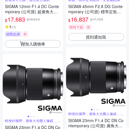
SIGMA 12mm F1.4 DC Conte
SIGMA 45mm F2.8 DG Conte
mporary (公司貨) 超廣角大光
mporary (公司貨) 標準定焦鏡
圈定焦鏡 星空鏡 APS-C 無反微
頭 全片幅無反微單眼鏡頭 i系列
17,683
16,837
$18,613
$17,723
$
$
單眼專用鏡頭
5
(
1
)
限時下殺
券
挑戰低價
券
貨到通知我
加入購物車
輕便好攜帶，廣角大光圈人像鏡，美
麗淺景深
SIGMA 23mm F1.4 DC DN Co
輕便好攜帶，廣角大光圈人像鏡，美
麗淺景深
ntemporary (公司貨) 廣角大光
SIGMA 23mm F1.4 DC DN Co