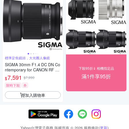
標準定焦鏡頭，大光圈人像鏡
SIGMA 30mm F1.4 DC DN Co
下殺95折⇓ 相機指定品
ntemporary for CANON RF 接
環 (公司貨) 標準大光圈定焦鏡
滿1件享95折
7,591
$7,990
$
人像鏡 APS-C 無反微單眼專用
鏡頭
限時下殺
券
加入購物車
Yahoo台灣電子商務 版權所有 © 2026 服務條款(
更新
)