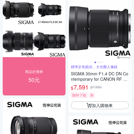
標準定焦鏡頭，大光圈人像鏡
商品折價券
SIGMA 30mm F1.4 DC DN Co
50元
ntemporary for CANON RF 接
環 (公司貨) 標準大光圈定焦鏡
7,591
$7,990
$
人像鏡 APS-C 無反微單眼專用
鏡頭
限時下殺
券
加入購物車