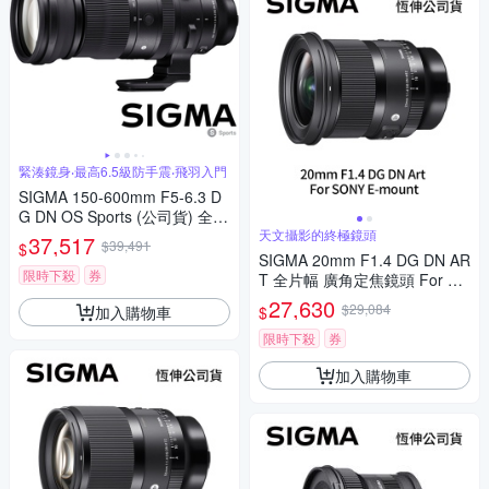
緊湊鏡身‧最高6.5級防手震‧飛羽入門
SIGMA 150-600mm F5-6.3 D
G DN OS Sports (公司貨) 全片
幅微單眼鏡頭 超望遠變焦鏡頭
天文攝影的終極鏡頭
37,517
$39,491
$
飛羽攝影 拍鳥
SIGMA 20mm F1.4 DG DN AR
限時下殺
券
T 全片幅 廣角定焦鏡頭 For SO
NY E-mount (公司貨)
27,630
$29,084
加入購物車
$
限時下殺
券
加入購物車