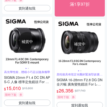
滿1享97折
貨到通知我
補貨中
補貨中
高光學性能，體積小巧足以隨身攜帶
高性能具有恆定光圈的緊湊型超廣角
SIGMA 23mm F1.4 DC DN AP
變焦
SIGMA 16-28mm F2.8 DG DN
S-C 人像 標準定焦鏡頭 For SO
全片幅 廣角變焦鏡頭 For L-mo
NY E-mount (公司貨)
15,010
$15,800
unt (公司貨)
$
26,356
$27,743
$
限時下殺
券
限時下殺
券
貨到通知我
貨到通知我