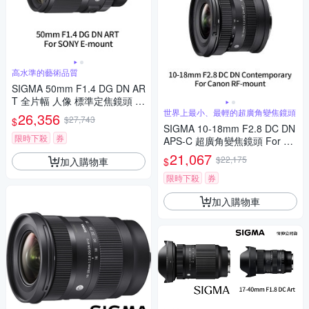
高水準的藝術品質
SIGMA 50mm F1.4 DG DN AR
T 全片幅 人像 標準定焦鏡頭 F
or SONY E-mount (公司貨)
世界上最小、最輕的超廣角變焦鏡頭
26,356
$27,743
$
SIGMA 10-18mm F2.8 DC DN
限時下殺
券
APS-C 超廣角變焦鏡頭 For Ca
non RF-mount (公司貨)
21,067
$22,175
加入購物車
$
限時下殺
券
加入購物車