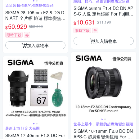
纖細、輕巧、高畫質的廣角定焦鏡
遠遠超越標準的標準變焦鏡頭
SIGMA 56mm F1.4 DC DN AP
SIGMA 28-105mm F2.8 DG D
S-C 人像 定焦鏡頭 For Fujifilm
N ART 全片幅 旅遊 標準變焦鏡
X-mount (公司貨)
10,631
$11,190
$
頭 For SONY E-mount (公司
50,929
$53,609
$
貨)
限時下殺
券
限時下殺
券
加入購物車
加入購物車
世界上最小、最輕的超廣角變焦鏡頭
最新上市 恆定大光圈
SIGMA 10-18mm F2.8 DC DN
SIGMA 17-40mm F1.8 DC For
APS-C 超廣角變焦鏡頭 For SO