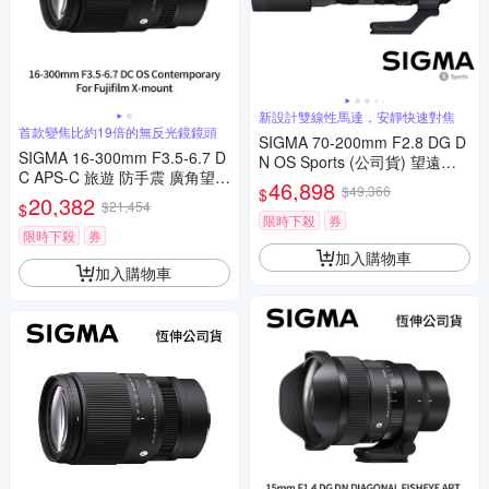
新設計雙線性馬達，安靜快速對焦
首款變焦比約19倍的無反光鏡鏡頭
SIGMA 70-200mm F2.8 DG D
SIGMA 16-300mm F3.5-6.7 D
N OS Sports (公司貨) 望遠變
C APS-C 旅遊 防手震 廣角望遠
焦鏡頭 大三元 全片幅無反微單
46,898
$49,366
$
鏡頭 For Fujifilm X-mount (公
20,382
眼鏡頭
$21,454
$
司貨)
限時下殺
券
限時下殺
券
加入購物車
加入購物車