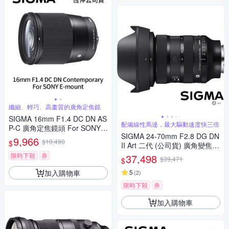
纖細、輕巧、高畫質的廣角定焦鏡
SIGMA 16mm F1.4 DC DN AS
配備線性馬達，最大驅動速度快三倍
P-C 廣角定焦鏡頭 For SONY E
SIGMA 24-70mm F2.8 DG DN
-mount (公司貨)
9,966
$10,490
$
II Art 二代 (公司貨) 廣角變焦鏡
頭 全片幅無反微單眼鏡頭 旅遊
限時下殺
券
37,498
$39,471
$
鏡 大三元
加入購物車
5
(
2
)
限時下殺
券
加入購物車