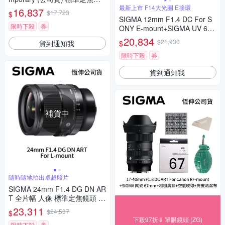
頭 全片幅無反微單眼鏡頭 i系列
最新上市 F14大光圈 E接環
16,837
$17,723
$
SIGMA 12mm F1.4 DC For S
限時下殺
券
ONY E-mount+SIGMA UV 62
mm保護鏡+相機魔毯 (公司貨)
20,834
$21,930
貨到通知我
$
限時下殺
券
貨到通知我
補貨中
隨時隨地拍出卓越照片
SIGMA 24mm F1.4 DG DN AR
T 全片幅 人像 標準定焦鏡頭 F
or L-mount (公司貨)
23,311
$24,537
$
下殺97折⇓ 單眼鏡頭 (ZG)
限時下殺
券