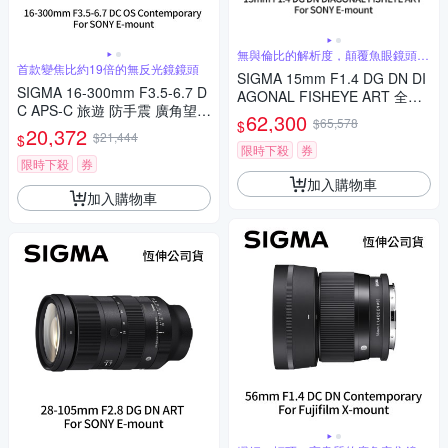
無與倫比的解析度，顛覆魚眼鏡頭的
傳統觀念
首款變焦比約19倍的無反光鏡鏡頭
SIGMA 15mm F1.4 DG DN DI
SIGMA 16-300mm F3.5-6.7 D
AGONAL FISHEYE ART 全片
C APS-C 旅遊 防手震 廣角望遠
幅 魚眼定焦鏡頭 For SONY E-
62,300
$65,578
$
鏡頭 For SONY E-mount (公司
20,372
mount (公司貨)
$21,444
$
貨)
限時下殺
券
限時下殺
券
加入購物車
加入購物車