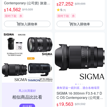
APS-C 無反微單眼鏡頭
27,252
Contemporary (公司貨) 旅遊鏡
$28,686
$
APS-C 無反微單眼專用鏡頭
14,562
$15,328
$
5
(
1
)
限時下殺
券
限時下殺
券
加入購物車
加入購物車
廣角望遠一鏡到底，適合各種場景
馬上比買最好
SIGMA 16-300mm F3.5-6.7 D
相似商品比比看
C OS Contemporary (公司貨)
廣角變焦鏡頭 旅遊鏡 APS-C 無
19,563
$20,592
$
反微單眼鏡頭
去比較