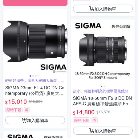
加入購物車
輕便好攜帶，廣角大光圈人像鏡，美
麗淺景深
SIGMA 23mm F1.4 DC DN Co
超小、輕便和明亮的標準變焦鏡頭
ntemporary (公司貨) 廣角大光
SIGMA 18-50mm F2.8 DC DN
圈定焦鏡 人像鏡 APS-C 無反微
15,010
$15,800
$
APS-C 廣角標準變焦鏡頭 For
單眼專用鏡頭
SONY E-mount (公司貨)
限時下殺
券
14,800
$15,578
$
加入購物車
限時下殺
券
加入購物車