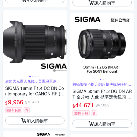
加入購物車
廣角大光圈人像鏡，美麗淺景深
將攝影技巧提升到超越傳統極限的水
SIGMA 16mm F1.4 DC DN Co
準
SIGMA 50mm F1.2 DG DN AR
ntemporary for CANON RF (公
T 全片幅 人像 標準定焦鏡頭 F
司貨) 廣角大光圈定焦鏡 人像
9,966
$10,490
or SONY E-mount (公司貨)
$
44,671
鏡 APS-C 無反微單眼專用鏡頭
$47,022
$
限時下殺
券
限時下殺
券
加入購物車
加入購物車