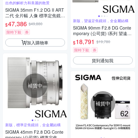
出色的解析力和美麗的散景
SIGMA 35mm F1.2 DG II ART
二代 全片幅 人像 標準定焦鏡頭
For SONY E-mount (公司貨)
新版，望遠定焦鏡頭，全金屬結構
47,386
$49,880
$
SIGMA 90mm F2.8 DG Conte
限時下殺
券
mporary (公司貨) i系列 望遠定
焦鏡頭 全片幅無反微單眼鏡頭
18,791
$19,780
加入購物車
$
限時下殺
券
貨到通知我
補貨中
補貨中
新版，標準定焦鏡頭，全金屬結構
SIGMA 45mm F2.8 DG Conte
mporary (公司貨) 標準定焦鏡