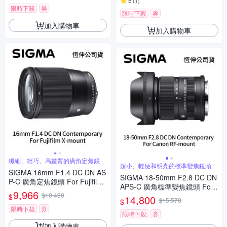
專用鏡頭
5
(
1
)
限時下殺
券
限時下殺
券
加入購物車
加入購物車
纖細、輕巧、高畫質的廣角定焦鏡
超小、輕便和明亮的標準變焦鏡頭
SIGMA 16mm F1.4 DC DN AS
SIGMA 18-50mm F2.8 DC DN
P-C 廣角定焦鏡頭 For Fujifilm
APS-C 廣角標準變焦鏡頭 For
X-mount (公司貨)
9,966
$10,490
Canon RF-mount (公司貨)
$
14,800
$15,578
$
限時下殺
券
限時下殺
券
加入購物車