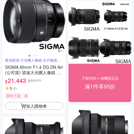
緊湊鏡身 大光圈人像鏡 全片幅微單
眼鏡頭
SIGMA 85mm F1.4 DG DN Art
(公司貨) 望遠大光圈人像鏡 全
片幅微單眼鏡頭
下殺95折⇓ 相機指定品
21,443
$22,571
$
滿1件享95折
5
(
1
)
限時下殺
券
加入購物車