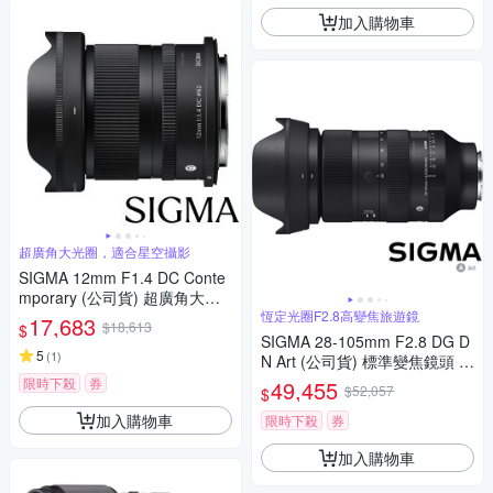
加入購物車
超廣角大光圈，適合星空攝影
SIGMA 12mm F1.4 DC Conte
mporary (公司貨) 超廣角大光
圈定焦鏡 星空鏡 APS-C 無反微
恆定光圈F2.8高變焦旅遊鏡
17,683
$18,613
$
單眼專用鏡頭
SIGMA 28-105mm F2.8 DG D
5
(
1
)
N Art (公司貨) 標準變焦鏡頭 全
片幅無反微單眼鏡頭 旅遊鏡
限時下殺
券
49,455
$52,057
$
加入購物車
限時下殺
券
加入購物車