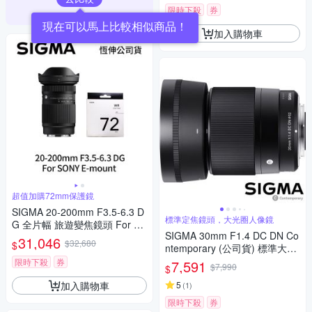
限時下殺
券
現在可以馬上比較相似商品！
加入購物車
超值加購72mm保護鏡
SIGMA 20-200mm F3.5-6.3 D
標準定焦鏡頭，大光圈人像鏡
G 全片幅 旅遊變焦鏡頭 For S
SIGMA 30mm F1.4 DC DN Co
ONY E-mount + SIGMA WR U
31,046
$32,680
$
ntemporary (公司貨) 標準大光
V 72mm 最頂級保護鏡 (公司
圈定焦鏡頭 人像鏡 APS-C 無反
貨)
限時下殺
券
7,591
$7,990
$
微單眼專用鏡頭
加入購物車
5
(
1
)
限時下殺
券