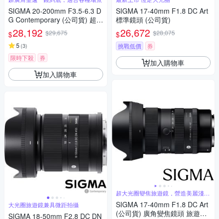
SIGMA 20-200mm F3.5-6.3 D
SIGMA 17-40mm F1.8 DC Art
G Contemporary (公司貨) 超廣
標準鏡頭 (公司貨)
角變焦鏡頭 旅遊鏡 全片幅無反
28,192
26,672
$29,675
$28,075
$
$
微單眼鏡頭
5
(
3
)
挑戰低價
券
限時下殺
券
加入購物車
加入購物車
超大光圈變焦旅遊鏡，營造美麗淺景
深
SIGMA 17-40mm F1.8 DC Art
大光圈旅遊鏡兼具微距拍攝
(公司貨) 廣角變焦鏡頭 旅遊鏡
SIGMA 18-50mm F2.8 DC DN