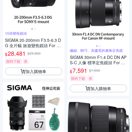
10倍變焦鏡頭
SIGMA 20-200mm F3.5-6.3 D
G 全片幅 旅遊變焦鏡頭 For S
ONY E-mount (公司貨)
纖細、輕巧、高畫質的廣角定焦鏡
28,481
$29,980
$
SIGMA 30mm F1.4 DC DN AP
限時下殺
券
S-C 人像 標準定焦鏡頭 For Ca
non RF-mount (公司貨)
7,591
$7,990
加入購物車
$
限時下殺
券
加入購物車