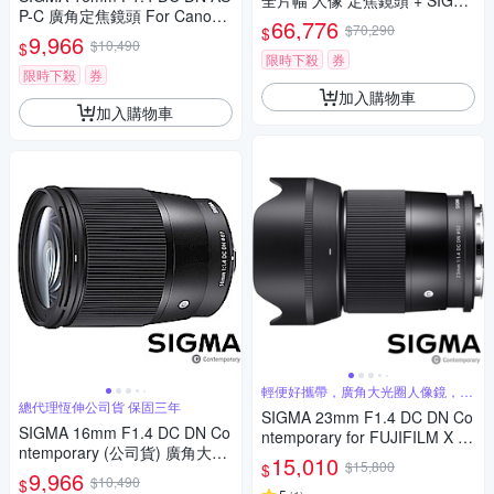
全片幅 人像 定焦鏡頭 + SIGM
P-C 廣角定焦鏡頭 For Canon
A WR UV 105mm 保護鏡 For
66,776
$70,290
$
RF-mount (公司貨)
9,966
SONY E-mount (公司貨)
$10,490
$
限時下殺
券
限時下殺
券
加入購物車
加入購物車
輕便好攜帶，廣角大光圈人像鏡，美
麗淺景深
總代理恆伸公司貨 保固三年
SIGMA 23mm F1.4 DC DN Co
SIGMA 16mm F1.4 DC DN Co
ntemporary for FUJIFILM X 富
ntemporary (公司貨) 廣角大光
士接環 (公司貨) 廣角大光圈定
15,010
$15,800
$
圈定焦鏡 人像鏡 APS-C 無反微
9,966
焦鏡 人像鏡 APS-C 無反微單眼
$10,490
$
單眼專用鏡頭