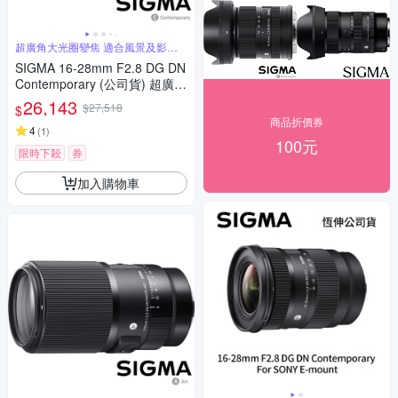
超廣角大光圈變焦 適合風景及影片
錄製
SIGMA 16-28mm F2.8 DG DN
Contemporary (公司貨) 超廣角
大光圈變焦鏡 全片幅微單眼鏡
26,143
$27,518
$
頭
商品折價券
4
(
1
)
100元
限時下殺
券
加入購物車