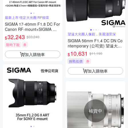
最新上市 恆定大光圈 RF接環
SIGMA 17-40mm F1.8 DC For
Canon RF-mount+SIGMA 陶
瓷 67mm保護鏡+相機魔毯+BW
望遠大光圈人像鏡，美麗淺景深
32,243
$33,240
$
-130吹球+麂皮清潔布(公司貨)
SIGMA 56mm F1.4 DC DN Co
限時下殺
券
ntemporary (公司貨) 望遠大光
圈定焦鏡頭 人像鏡 APS-C 無反
10,631
$11,190
加入購物車
$
微單眼專用鏡頭
挑戰低價
券
加入購物車
補貨中