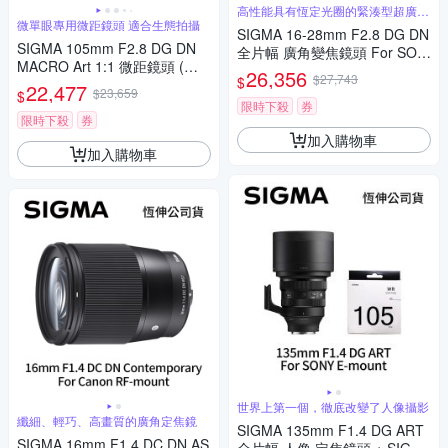
高性能具有恆定光圈的緊湊型超廣角
變焦
微單眼專用微距鏡頭 適合生態拍攝
SIGMA 16-28mm F2.8 DG DN
SIGMA 105mm F2.8 DG DN
全片幅 廣角變焦鏡頭 For SON
MACRO Art 1:1 微距鏡頭 (公
Y E-mount (公司貨)
26,356
$27,743
$
司貨) 望遠定焦鏡頭 全片幅無
22,477
$23,659
$
反微單眼鏡頭
限時下殺
券
限時下殺
券
加入購物車
加入購物車
世界上第一個，徹底改變了人像攝影
纖細、輕巧、高畫質的廣角定焦鏡
SIGMA 135mm F1.4 DG ART
SIGMA 16mm F1.4 DC DN AS