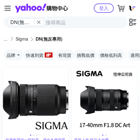
Yahoo購物中心
登入
DN(無反
專用)
Sigma
DN(無反專用)
品牌
快速到貨
有現貨
挑戰低價
價格低到高
適用
超廣角望遠一鏡到底，適合各種場景
最新上市 恆定大光圈