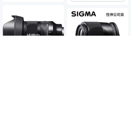
補貨中
補貨中
SIGMA 20mm F1.4 DG DN Art
高光學性能，體積小巧足以隨身攜帶
(公司貨) 超廣角大光圈定焦鏡
SIGMA 23mm F1.4 DC DN AP
全片幅微單眼鏡頭 星空 天文鏡
27,177
$28,607
$
S-C 人像 標準定焦鏡頭 For Ca
non RF-mount (公司貨)
15,010
限時下殺
券
$15,800
$
限時下殺
券
貨到通知我
貨到通知我