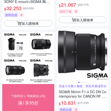
SONY E-mount+SIGMA 陶瓷 6
NY E-mount (公司貨)
21,067
$22,175
$
7mm保護鏡+相機魔毯+BW-13
32,253
$33,950
$
0吹球+3030麂皮清潔布 (公司
限時下殺
券
貨)
挑戰低價
券
加入購物車
加入購物車
望遠大光圈人像鏡，營造美麗淺景深
SIGMA 56mm F1.4 DC DN Co
下殺95折⇓ 單眼鏡頭 (ZG)
ntemporary for CANON RF 接
環 (公司貨) 望遠大光圈定焦鏡
10,631
滿1享95折
$11,190
$
人像鏡 APS-C 無反微單眼專用
鏡頭
挑戰低價
券