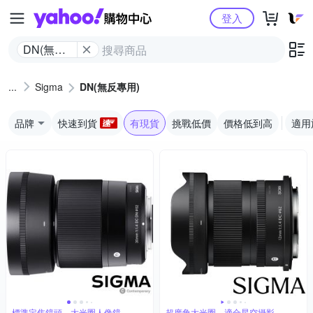
Yahoo購物中心
登入
DN(無反
專用)
Sigma
DN(無反專用)
品牌
快速到貨
有現貨
挑戰低價
價格低到高
適用
標準定焦鏡頭，大光圈人像鏡
超廣角大光圈，適合星空攝影