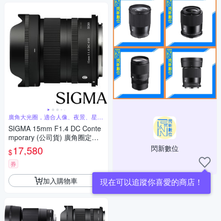
廣角大光圈，適合人像、夜景、星空
攝影
SIGMA 15mm F1.4 DC Conte
mporary (公司貨) 廣角圈定焦
鏡 星空鏡 人像鏡 APS-C 無反
17,580
閃新數位
$
微單眼專用鏡頭
券
加入購物車
現在可以追蹤你喜愛的商店！