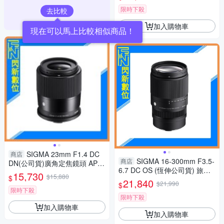
限時下殺
去比較
加入購物車
現在可以馬上比較相似商品！
SIGMA 23mm F1.4 DC
商店
SIGMA 16-300mm F3.5-
商店
DN(公司貨)廣角定焦鏡頭 APS-
6.7 DC OS (恆伸公司貨) 旅遊
C
15,730
$15,880
$
鏡 APS-C
21,840
$21,990
$
限時下殺
限時下殺
加入購物車
加入購物車