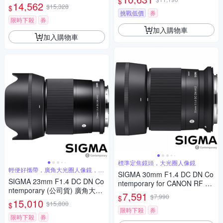
$
APS-C 無反微單眼專用鏡頭
14,562
人像鏡 APS-C 無反微單眼專用
$15,328
$
鏡頭
挑戰低價
券
限時下殺
券
加入購物車
加入購物車
標準定焦鏡頭，大光圈人像鏡
輕便好攜帶，廣角大光圈人像鏡，美
SIGMA 30mm F1.4 DC DN Co
麗淺景深
SIGMA 23mm F1.4 DC DN Co
ntemporary for CANON RF 接
ntemporary (公司貨) 廣角大光
環 (公司貨) 標準大光圈定焦鏡
7,591
$7,990
$
圈定焦鏡 人像鏡 APS-C 無反微
15,010
人像鏡 APS-C 無反微單眼專用
$15,800
$
單眼專用鏡頭
鏡頭
限時下殺
券
限時下殺
券