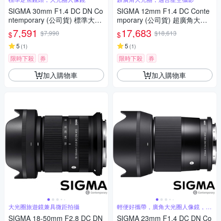
SIGMA 30mm F1.4 DC DN Co
SIGMA 12mm F1.4 DC Conte
ntemporary (公司貨) 標準大光
mporary (公司貨) 超廣角大光
圈定焦鏡頭 人像鏡 APS-C 無反
圈定焦鏡 星空鏡 APS-C 無反微
7,591
17,683
$7,990
$18,613
$
$
微單眼專用鏡頭
單眼專用鏡頭
5
5
(
1
)
(
1
)
限時下殺
券
限時下殺
券
加入購物車
加入購物車
大光圈旅遊鏡兼具微距拍攝
輕便好攜帶，廣角大光圈人像鏡，美
麗淺景深
SIGMA 18-50mm F2.8 DC DN
SIGMA 23mm F1.4 DC DN Co