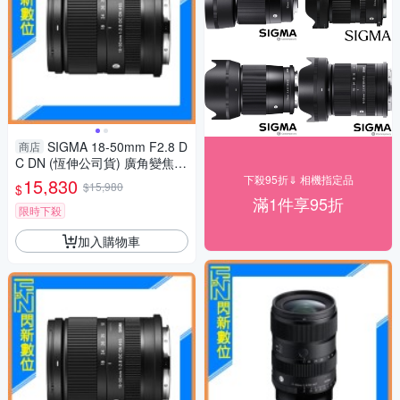
SIGMA 18-50mm F2.8 D
商店
C DN (恆伸公司貨) 廣角變焦鏡
頭 旅遊鏡 APS-C
下殺95折⇓ 相機指定品
15,830
$15,980
$
滿1件享95折
限時下殺
加入購物車