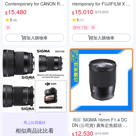
Contemporary for CANON RF
ntemporary for FUJIFILM X 富
接環 (公司貨) 旅遊鏡 APS-C 無
士接環 (公司貨) 廣角大光圈定
15,480
15,010
$15,800
$
$
反微單眼專用鏡頭
焦鏡 人像鏡 APS-C 無反微單眼
5
專用鏡頭
5
(
4
)
(
1
)
券
限時下殺
券
加入購物車
加入購物車
SIGMA 16mm F1.4 DC
商店
馬上比買最好
DN (公司貨) 廣角定焦鏡頭 人
相似商品比比看
像鏡 APS-C
12,530
$12,680
$