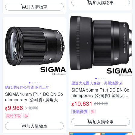
加入購物車
加入購物車
望遠大光圈人像鏡，美麗淺景深
總代理恆伸公司貨 保固三年
SIGMA 56mm F1.4 DC DN Co
SIGMA 16mm F1.4 DC DN Co
ntemporary (公司貨) 望遠大光
ntemporary (公司貨) 廣角大光
圈定焦鏡頭 人像鏡 APS-C 無反
10,631
$11,190
$
圈定焦鏡 人像鏡 APS-C 無反微
9,966
微單眼專用鏡頭
$10,490
$
單眼專用鏡頭
挑戰低價
券
限時下殺
券
加入購物車
加入購物車