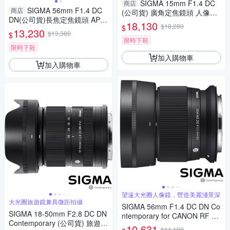
SIGMA 15mm F1.4 DC
商店
SIGMA 56mm F1.4 DC
商店
(公司貨) 廣角定焦鏡頭 人像鏡
DN(公司貨)長焦定焦鏡頭 APS-
APS-C
18,130
$18,280
$
C
13,230
$13,380
$
限時下殺
限時下殺
加入購物車
加入購物車
望遠大光圈人像鏡，營造美麗淺景深
大光圈旅遊鏡兼具微距拍攝
SIGMA 56mm F1.4 DC DN Co
SIGMA 18-50mm F2.8 DC DN
ntemporary for CANON RF 接
Contemporary (公司貨) 旅遊鏡
環 (公司貨) 望遠大光圈定焦鏡
10,631
$11,190