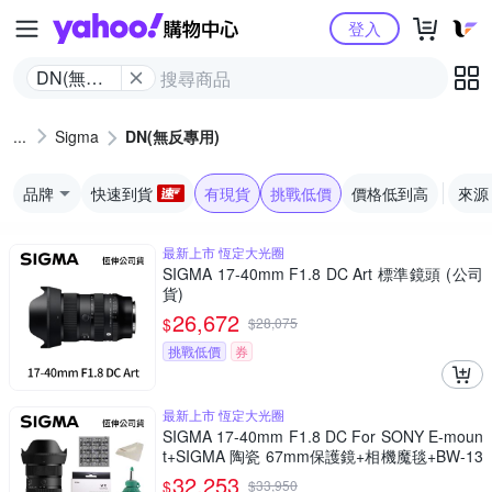
Yahoo購物中心
登入
DN(無反
專用)
Sigma
DN(無反專用)
品牌
快速到貨
有現貨
挑戰低價
價格低到高
來源
最新上市 恆定大光圈
SIGMA 17-40mm F1.8 DC Art 標準鏡頭 (公司
貨)
26,672
$
$
28,075
挑戰低價
券
最新上市 恆定大光圈
SIGMA 17-40mm F1.8 DC For SONY E-moun
t+SIGMA 陶瓷 67mm保護鏡+相機魔毯+BW-13
0吹球+3030麂皮清潔布 (公司貨)
32,253
$
$
33,950