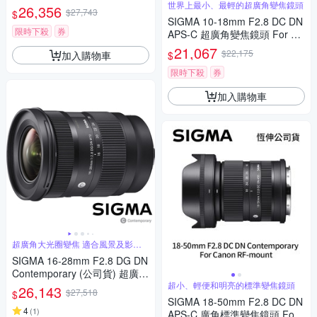
or SONY E-mount (公司貨)
世界上最小、最輕的超廣角變焦鏡頭
26,356
$27,743
$
SIGMA 10-18mm F2.8 DC DN
限時下殺
券
APS-C 超廣角變焦鏡頭 For Ca
non RF-mount (公司貨)
21,067
$22,175
加入購物車
$
限時下殺
券
加入購物車
超廣角大光圈變焦 適合風景及影片
錄製
SIGMA 16-28mm F2.8 DG DN
Contemporary (公司貨) 超廣角
大光圈變焦鏡 全片幅微單眼鏡
超小、輕便和明亮的標準變焦鏡頭
26,143
$27,518
$
頭
SIGMA 18-50mm F2.8 DC DN
4
(
1
)
APS-C 廣角標準變焦鏡頭 For