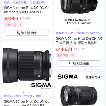
廣角大光圈人像鏡，美麗淺景深
SIGMA 16mm F1.4 DC DN Co
ntemporary for CANON RF (公
司貨) 廣角大光圈定焦鏡 人像
9,966
$10,490
$
鏡 APS-C 無反微單眼專用鏡頭
限時下殺
券
加入購物車
將攝影技巧提升到超越傳統極限的水
準
SIGMA 50mm F1.2 DG DN AR
T 全片幅 人像 標準定焦鏡頭 F
or SONY E-mount (公司貨)
44,671
$47,022
$
限時下殺
券
加入購物車
標準定焦鏡頭，大光圈人像鏡
SIGMA 30mm F1.4 DC DN Co
ntemporary for CANON RF 接