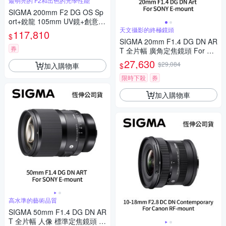
最明亮的 F2和出色的光學性能
SIGMA 200mm F2 DG OS Sp
ort+銳龍 105mm UV鏡+創意坦
克 DarkLight 14L 後背包+EYLI
天文攝影的終極鏡頭
117,810
$
N EY-15清潔組 For SONY E-m
SIGMA 20mm F1.4 DG DN AR
ount (公司貨)
券
T 全片幅 廣角定焦鏡頭 For SO
NY E-mount (公司貨)
27,630
$29,084
加入購物車
$
限時下殺
券
加入購物車
高水準的藝術品質
SIGMA 50mm F1.4 DG DN AR
T 全片幅 人像 標準定焦鏡頭 F