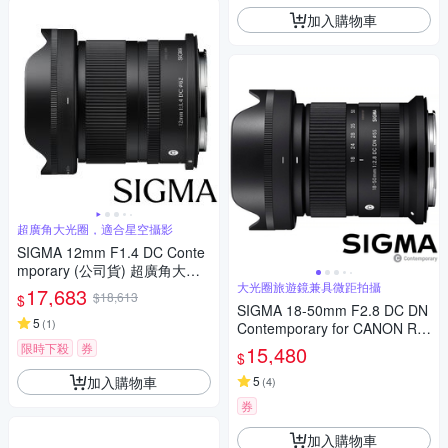
加入購物車
超廣角大光圈，適合星空攝影
SIGMA 12mm F1.4 DC Conte
mporary (公司貨) 超廣角大光
圈定焦鏡 星空鏡 APS-C 無反微
大光圈旅遊鏡兼具微距拍攝
17,683
$18,613
$
單眼專用鏡頭
SIGMA 18-50mm F2.8 DC DN
5
(
1
)
Contemporary for CANON RF
接環 (公司貨) 旅遊鏡 APS-C 無
限時下殺
券
15,480
$
反微單眼專用鏡頭
加入購物車
5
(
4
)
券
加入購物車