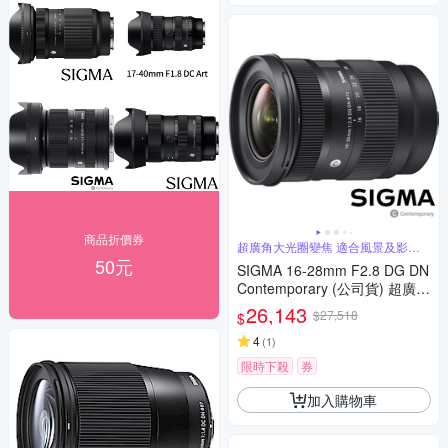
商品折價券
超廣角大光圈變焦 適合風景及影片
錄製
50元
SIGMA 16-28mm F2.8 DG DN
Contemporary (公司貨) 超廣角
大光圈變焦鏡 全片幅微單眼鏡
26,143
$27,518
$
頭
4
(
1
)
限時下殺
券
加入購物車