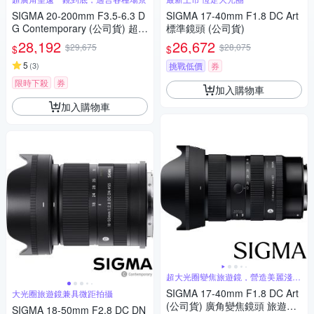
SIGMA 20-200mm F3.5-6.3 D
SIGMA 17-40mm F1.8 DC Art
G Contemporary (公司貨) 超廣
標準鏡頭 (公司貨)
角變焦鏡頭 旅遊鏡 全片幅無反
28,192
26,672
$29,675
$28,075
$
$
微單眼鏡頭
5
(
3
)
挑戰低價
券
限時下殺
券
加入購物車
加入購物車
超大光圈變焦旅遊鏡，營造美麗淺景
深
SIGMA 17-40mm F1.8 DC Art
大光圈旅遊鏡兼具微距拍攝
(公司貨) 廣角變焦鏡頭 旅遊鏡
SIGMA 18-50mm F2.8 DC DN