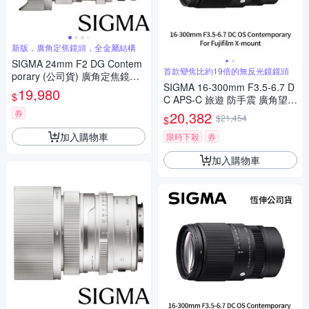
新版，廣角定焦鏡頭，全金屬結構
SIGMA 24mm F2 DG Contem
首款變焦比約19倍的無反光鏡鏡頭
porary (公司貨) 廣角定焦鏡頭
SIGMA 16-300mm F3.5-6.7 D
全片幅無反微單眼鏡頭 i系列
19,980
$
C APS-C 旅遊 防手震 廣角望遠
鏡頭 For Fujifilm X-mount (公
券
20,382
$21,454
$
司貨)
加入購物車
限時下殺
券
加入購物車