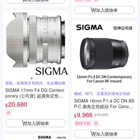
加入購物車
新版，超廣角定焦鏡頭，全金屬結構
SIGMA 17mm F4 DG Contem
纖細、輕巧、高畫質的廣角定焦鏡
porary (公司貨) 超廣角定焦鏡 i
SIGMA 16mm F1.4 DC DN AS
系列 全片幅微單眼鏡頭
20,680
$
P-C 廣角定焦鏡頭 For Canon
RF-mount (公司貨)
券
9,966
$10,490
$
加入購物車
限時下殺
券
加入購物車