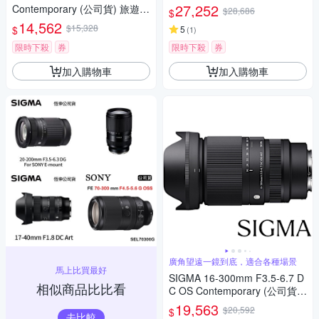
APS-C 無反微單眼鏡頭
27,252
Contemporary (公司貨) 旅遊鏡
$28,686
$
APS-C 無反微單眼專用鏡頭
14,562
$15,328
$
5
(
1
)
限時下殺
券
限時下殺
券
加入購物車
加入購物車
廣角望遠一鏡到底，適合各種場景
馬上比買最好
SIGMA 16-300mm F3.5-6.7 D
相似商品比比看
C OS Contemporary (公司貨)
廣角變焦鏡頭 旅遊鏡 APS-C 無
19,563
$20,592
$
反微單眼鏡頭
去比較