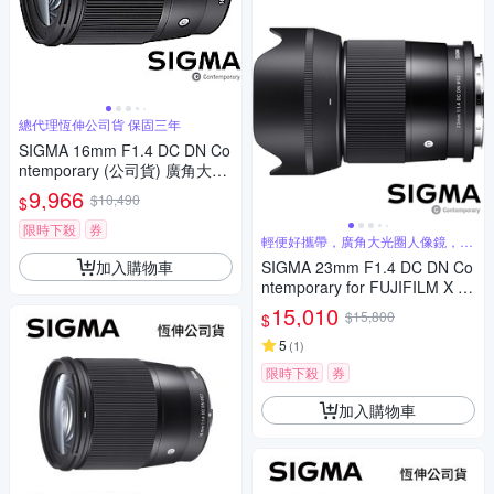
總代理恆伸公司貨 保固三年
SIGMA 16mm F1.4 DC DN Co
ntemporary (公司貨) 廣角大光
圈定焦鏡 人像鏡 APS-C 無反微
9,966
$10,490
$
單眼專用鏡頭
限時下殺
券
輕便好攜帶，廣角大光圈人像鏡，美
麗淺景深
加入購物車
SIGMA 23mm F1.4 DC DN Co
ntemporary for FUJIFILM X 富
士接環 (公司貨) 廣角大光圈定
15,010
$15,800
$
焦鏡 人像鏡 APS-C 無反微單眼
專用鏡頭
5
(
1
)
限時下殺
券
加入購物車