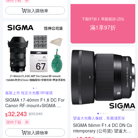
加入購物車
下殺97折⇓ 單眼鏡頭 (ZG)
滿1享97折
最新上市 恆定大光圈 RF接環
SIGMA 17-40mm F1.8 DC For
Canon RF-mount+SIGMA 陶
瓷 67mm保護鏡+相機魔毯+BW
32,243
$33,240
$
-130吹球+麂皮清潔布(公司貨)
望遠大光圈人像鏡，美麗淺景深
限時下殺
券
SIGMA 56mm F1.4 DC DN Co
ntemporary (公司貨) 望遠大光
加入購物車
圈定焦鏡頭 人像鏡 APS-C 無反