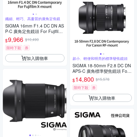
纖細、輕巧、高畫質的廣角定焦鏡
SIGMA 16mm F1.4 DC DN AS
P-C 廣角定焦鏡頭 For Fujifilm
X-mount (公司貨)
9,966
$10,490
$
限時下殺
券
加入購物車
超小、輕便和明亮的標準變焦鏡頭
SIGMA 18-50mm F2.8 DC DN
APS-C 廣角標準變焦鏡頭 For
Canon RF-mount (公司貨)
14,800
$15,578
$
限時下殺
券
加入購物車