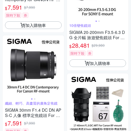
環 (公司貨) 標準大光圈定焦鏡
7,591
$7,990
$
人像鏡 APS-C 無反微單眼專用
鏡頭
限時下殺
券
加入購物車
10倍變焦鏡頭
SIGMA 20-200mm F3.5-6.3 D
G 全片幅 旅遊變焦鏡頭 For S
ONY E-mount (公司貨)
28,481
$29,980
$
限時下殺
券
加入購物車
纖細、輕巧、高畫質的廣角定焦鏡
SIGMA 30mm F1.4 DC DN AP
S-C 人像 標準定焦鏡頭 For Ca
non RF-mount (公司貨)
7,591
$7,990
$
限時下殺
券