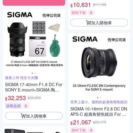
X-mount (公司貨)
10,631
$11,190
$
限時下殺
券
加入購物車
最新上市 恆定大光圈
SIGMA 17-40mm F1.8 DC For
SONY E-mount+SIGMA 陶瓷 6
7mm保護鏡+相機魔毯+BW-13
32,253
$33,950
$
0吹球+3030麂皮清潔布 (公司
世界上最小、最輕的超廣角變焦鏡頭
貨)
挑戰低價
券
SIGMA 10-18mm F2.8 DC DN
APS-C 超廣角變焦鏡頭 For SO
加入購物車
NY E-mount (公司貨)
21,067
$22,175
$
限時下殺
券