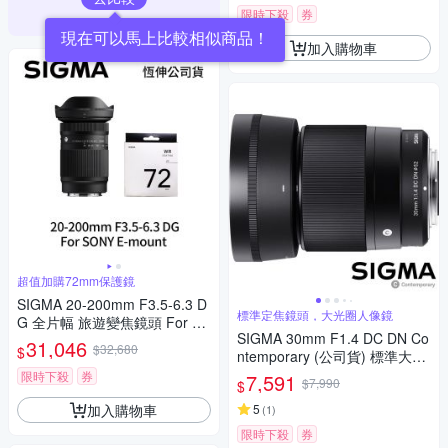
限時下殺
券
現在可以馬上比較相似商品！
加入購物車
超值加購72mm保護鏡
SIGMA 20-200mm F3.5-6.3 D
標準定焦鏡頭，大光圈人像鏡
G 全片幅 旅遊變焦鏡頭 For S
SIGMA 30mm F1.4 DC DN Co
ONY E-mount + SIGMA WR U
31,046
$32,680
$
ntemporary (公司貨) 標準大光
V 72mm 最頂級保護鏡 (公司
圈定焦鏡頭 人像鏡 APS-C 無反
貨)
限時下殺
券
7,591
$7,990
$
微單眼專用鏡頭
加入購物車
5
(
1
)
限時下殺
券