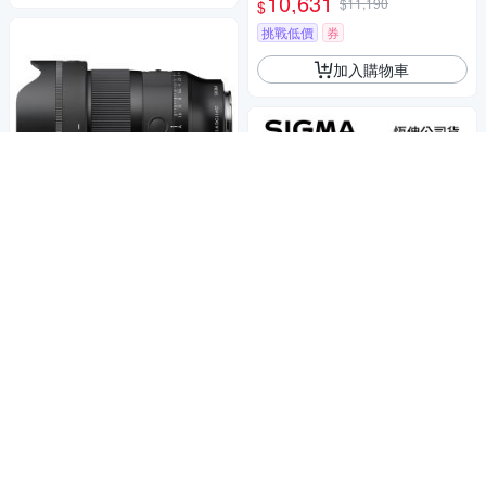
10,631
$11,190
$
微單眼專用鏡頭
挑戰低價
券
加入購物車
超大光圈，營造美麗淺景深
SIGMA 35mm F1.4 DG II Art
二代 (公司貨) 廣角定焦鏡頭 人
像鏡 全片幅無反微單眼鏡頭
33,880
$
傳承經典，臻於至善
券
SIGMA 35mm F1.4 DG II ART
二代 全片幅 人像 標準定焦鏡頭
加入購物車
(公司貨)
33,880
$
券