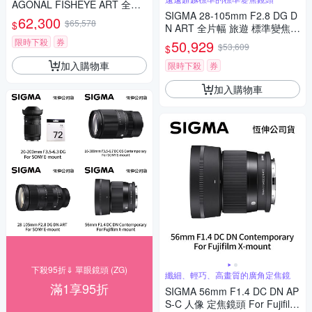
AGONAL FISHEYE ART 全片
SIGMA 28-105mm F2.8 DG D
幅 魚眼定焦鏡頭 For SONY E-
62,300
$65,578
$
N ART 全片幅 旅遊 標準變焦鏡
mount (公司貨)
頭 For SONY E-mount (公司
限時下殺
券
50,929
$53,609
$
貨)
加入購物車
限時下殺
券
加入購物車
下殺95折⇓ 單眼鏡頭 (ZG)
纖細、輕巧、高畫質的廣角定焦鏡
滿1享95折
SIGMA 56mm F1.4 DC DN AP
S-C 人像 定焦鏡頭 For Fujifilm