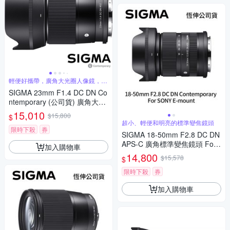
輕便好攜帶，廣角大光圈人像鏡，美
麗淺景深
SIGMA 23mm F1.4 DC DN Co
ntemporary (公司貨) 廣角大光
圈定焦鏡 人像鏡 APS-C 無反微
15,010
$15,800
$
單眼專用鏡頭
超小、輕便和明亮的標準變焦鏡頭
限時下殺
券
SIGMA 18-50mm F2.8 DC DN
APS-C 廣角標準變焦鏡頭 For
加入購物車
SONY E-mount (公司貨)
14,800
$15,578
$
限時下殺
券
加入購物車