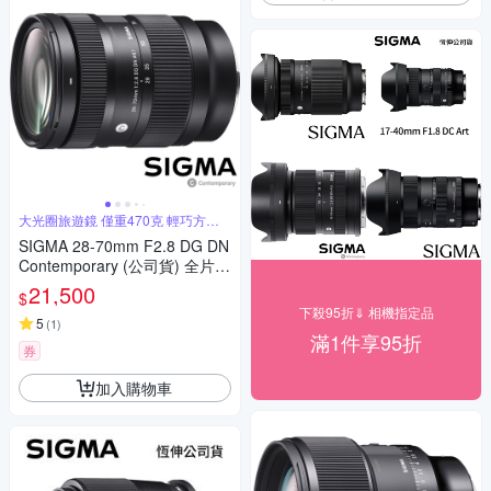
大光圈旅遊鏡 僅重470克 輕巧方便
攜帶
SIGMA 28-70mm F2.8 DG DN
Contemporary (公司貨) 全片幅
微單眼鏡頭 旅遊鏡
21,500
$
下殺95折⇓ 相機指定品
5
(
1
)
滿1件享95折
券
加入購物車