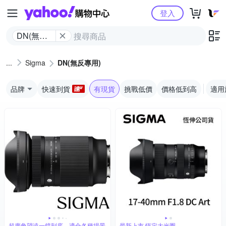
Yahoo購物中心
登入
DN(無反
專用)
Sigma
DN(無反專用)
品牌
快速到貨
有現貨
挑戰低價
價格低到高
適用
超廣角望遠一鏡到底，適合各種場景
最新上市 恆定大光圈