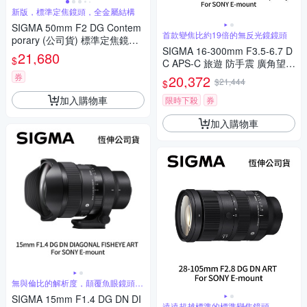
新版，標準定焦鏡頭，全金屬結構
SIGMA 50mm F2 DG Contem
首款變焦比約19倍的無反光鏡鏡頭
porary (公司貨) 標準定焦鏡頭
SIGMA 16-300mm F3.5-6.7 D
全片幅無反微單眼鏡頭 i系列
21,680
$
C APS-C 旅遊 防手震 廣角望遠
鏡頭 For SONY E-mount (公司
券
20,372
$21,444
$
貨)
加入購物車
限時下殺
券
加入購物車
無與倫比的解析度，顛覆魚眼鏡頭的
傳統觀念
SIGMA 15mm F1.4 DG DN DI
遠遠超越標準的標準變焦鏡頭