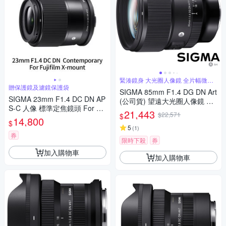
緊湊鏡身 大光圈人像鏡 全片幅微單
眼鏡頭
贈保護鏡及濾鏡保護袋
SIGMA 85mm F1.4 DG DN Art
SIGMA 23mm F1.4 DC DN AP
(公司貨) 望遠大光圈人像鏡 全
S-C 人像 標準定焦鏡頭 For Fuj
片幅微單眼鏡頭
21,443
$22,571
$
ifilm X-mount (公司貨)
14,800
$
5
(
1
)
券
限時下殺
券
加入購物車
加入購物車