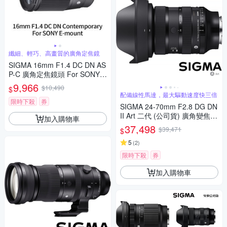
纖細、輕巧、高畫質的廣角定焦鏡
SIGMA 16mm F1.4 DC DN AS
P-C 廣角定焦鏡頭 For SONY E
-mount (公司貨)
9,966
$10,490
$
配備線性馬達，最大驅動速度快三倍
限時下殺
券
SIGMA 24-70mm F2.8 DG DN
II Art 二代 (公司貨) 廣角變焦鏡
加入購物車
頭 全片幅無反微單眼鏡頭 旅遊
37,498
$39,471
$
鏡 大三元
5
(
2
)
限時下殺
券
加入購物車