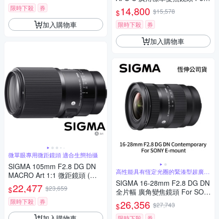
Canon RF-mount (公司貨)
限時下殺
券
14,800
$15,578
$
加入購物車
限時下殺
券
加入購物車
微單眼專用微距鏡頭 適合生態拍攝
SIGMA 105mm F2.8 DG DN
高性能具有恆定光圈的緊湊型超廣角
MACRO Art 1:1 微距鏡頭 (公
變焦
SIGMA 16-28mm F2.8 DG DN
司貨) 望遠定焦鏡頭 全片幅無
22,477
$23,659
$
全片幅 廣角變焦鏡頭 For SON
反微單眼鏡頭
Y E-mount (公司貨)
限時下殺
券
26,356
$27,743
$
加入購物車
限時下殺
券