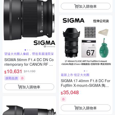
加入購物車
望遠大光圈人像鏡，營造美麗淺景深
SIGMA 56mm F1.4 DC DN Co
ntemporary for CANON RF 接
環 (公司貨) 望遠大光圈定焦鏡
10,631
$11,190
$
人像鏡 APS-C 無反微單眼專用
最新上市 恆定大光圈
鏡頭
挑戰低價
券
SIGMA 17-40mm F1.8 DC For
Fujifilm X-mount+SIGMA 陶瓷
加入購物車
67mm保護鏡+相機魔毯+BW-1
35,048
$
30吹球+3030麂皮清潔布 (公司
貨)
券
加入購物車