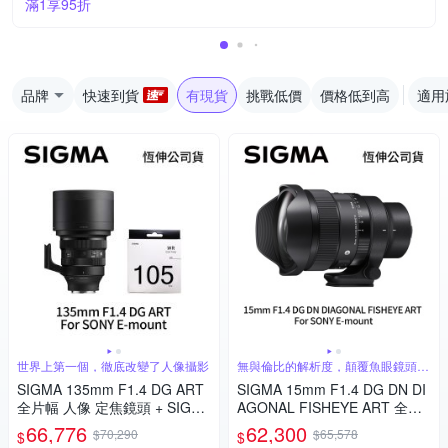
滿1享95折
品牌
快速到貨
有現貨
挑戰低價
價格低到高
適用
世界上第一個，徹底改變了人像攝影
無與倫比的解析度，顛覆魚眼鏡頭的
傳統觀念
SIGMA 135mm F1.4 DG ART
SIGMA 15mm F1.4 DG DN DI
全片幅 人像 定焦鏡頭 + SIGM
AGONAL FISHEYE ART 全片
A WR UV 105mm 保護鏡 For
幅 魚眼定焦鏡頭 For SONY E-
66,776
62,300
$70,290
$65,578
$
$
SONY E-mount (公司貨)
mount (公司貨)