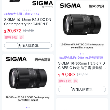
超廣角大光圈，適合VLOG
SIGMA 10-18mm F2.8 DC DN
Contemporary for CANON RF
接環 (公司貨) 超廣角變焦鏡頭
20,672
$21,759
$
APS-C 無反微單眼鏡頭
限時下殺
券
加入購物車
首款變焦比約19倍的無反光鏡鏡頭
SIGMA 16-300mm F3.5-6.7 D
C APS-C 旅遊 防手震 廣角望遠
鏡頭 For Fujifilm X-mount (公
20,382
$21,454
$
司貨)
限時下殺
券
加入購物車