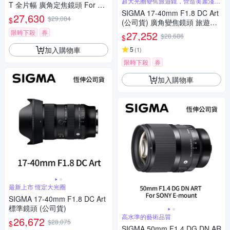
超大光圈變焦旅遊鏡，營造美麗淺景
T 全片幅 廣角定焦鏡頭 For SO
深
SIGMA 17-40mm F1.8 DC Art
NY E-mount (公司貨)
27,630
$29,084
$
(公司貨) 廣角變焦鏡頭 旅遊鏡
APS-C 無反微單眼鏡頭
限時下殺
券
27,252
$28,686
$
加入購物車
5
(
1
)
限時下殺
券
加入購物車
最新上市 恆定大光圈
SIGMA 17-40mm F1.8 DC Art
標準鏡頭 (公司貨)
高水準的藝術品質
26,672
$28,075
$
SIGMA 50mm F1.4 DG DN AR