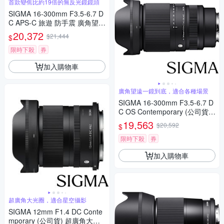
首款變焦比約19倍的無反光鏡鏡頭
SIGMA 16-300mm F3.5-6.7 D
C APS-C 旅遊 防手震 廣角望遠
鏡頭 For SONY E-mount (公司
20,372
$21,444
$
貨)
限時下殺
券
加入購物車
廣角望遠一鏡到底，適合各種場景
SIGMA 16-300mm F3.5-6.7 D
C OS Contemporary (公司貨)
廣角變焦鏡頭 旅遊鏡 APS-C 無
19,563
$20,592
$
反微單眼鏡頭
限時下殺
券
加入購物車
超廣角大光圈，適合星空攝影
SIGMA 12mm F1.4 DC Conte
mporary (公司貨) 超廣角大光