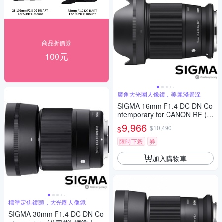
商品折價券
100元
廣角大光圈人像鏡，美麗淺景深
SIGMA 16mm F1.4 DC DN Co
ntemporary for CANON RF (公
司貨) 廣角大光圈定焦鏡 人像
9,966
$10,490
$
鏡 APS-C 無反微單眼專用鏡頭
限時下殺
券
加入購物車
標準定焦鏡頭，大光圈人像鏡
SIGMA 30mm F1.4 DC DN Co