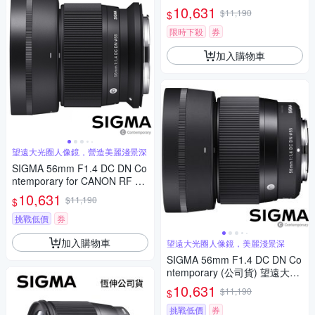
X-mount (公司貨)
10,631
$11,190
$
限時下殺
券
加入購物車
望遠大光圈人像鏡，營造美麗淺景深
SIGMA 56mm F1.4 DC DN Co
ntemporary for CANON RF 接
環 (公司貨) 望遠大光圈定焦鏡
10,631
$11,190
$
人像鏡 APS-C 無反微單眼專用
鏡頭
挑戰低價
券
加入購物車
望遠大光圈人像鏡，美麗淺景深
SIGMA 56mm F1.4 DC DN Co
ntemporary (公司貨) 望遠大光
圈定焦鏡頭 人像鏡 APS-C 無反
10,631
$11,190
$
微單眼專用鏡頭
挑戰低價
券