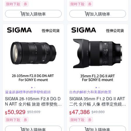
限時下殺
券
限時下殺
券
加入購物車
加入購物車
遠遠超越標準的標準變焦鏡頭
出色的解析力和美麗的散景
SIGMA 28-105mm F2.8 DG D
SIGMA 35mm F1.2 DG II ART
N ART 全片幅 旅遊 標準變焦鏡
二代 全片幅 人像 標準定焦鏡頭
頭 For SONY E-mount (公司
For SONY E-mount (公司貨)
50,929
47,386
$53,609
$49,880
$
$
貨)
限時下殺
券
限時下殺
券
加入購物車
加入購物車