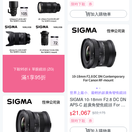
限時下殺
券
加入購物車
下殺95折⇓ 單眼鏡頭 (ZG)
滿1享95折
世界上最小、最輕的超廣角變焦鏡頭
SIGMA 10-18mm F2.8 DC DN
APS-C 超廣角變焦鏡頭 For Ca
non RF-mount (公司貨)
21,067
$22,175
$
限時下殺
券
加入購物車