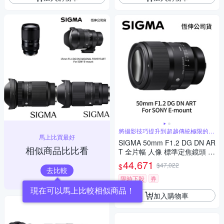
將攝影技巧提升到超越傳統極限的水
馬上比買最好
準
SIGMA 50mm F1.2 DG DN AR
相似商品比比看
T 全片幅 人像 標準定焦鏡頭 F
or SONY E-mount (公司貨)
44,671
$47,022
$
去比較
限時下殺
券
現在可以馬上比較相似商品！
加入購物車