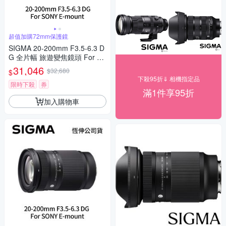
超值加購72mm保護鏡
SIGMA 20-200mm F3.5-6.3 D
G 全片幅 旅遊變焦鏡頭 For S
ONY E-mount + SIGMA WR U
31,046
$32,680
$
V 72mm 最頂級保護鏡 (公司
下殺95折⇓ 相機指定品
貨)
限時下殺
券
滿1件享95折
加入購物車