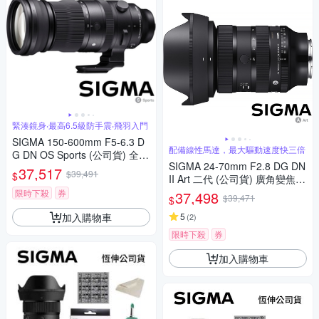
緊湊鏡身‧最高6.5級防手震‧飛羽入門
SIGMA 150-600mm F5-6.3 D
配備線性馬達，最大驅動速度快三倍
G DN OS Sports (公司貨) 全片
SIGMA 24-70mm F2.8 DG DN
幅微單眼鏡頭 超望遠變焦鏡頭
37,517
$39,491
$
II Art 二代 (公司貨) 廣角變焦鏡
飛羽攝影 拍鳥
頭 全片幅無反微單眼鏡頭 旅遊
限時下殺
券
37,498
$39,471
$
鏡 大三元
加入購物車
5
(
2
)
限時下殺
券
加入購物車