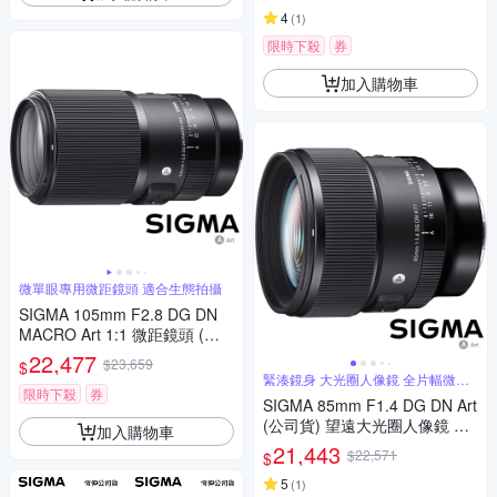
4
(
1
)
限時下殺
券
加入購物車
微單眼專用微距鏡頭 適合生態拍攝
SIGMA 105mm F2.8 DG DN
MACRO Art 1:1 微距鏡頭 (公
司貨) 望遠定焦鏡頭 全片幅無
22,477
$23,659
$
反微單眼鏡頭
緊湊鏡身 大光圈人像鏡 全片幅微單
眼鏡頭
限時下殺
券
SIGMA 85mm F1.4 DG DN Art
(公司貨) 望遠大光圈人像鏡 全
加入購物車
片幅微單眼鏡頭
21,443
$22,571
$
5
(
1
)