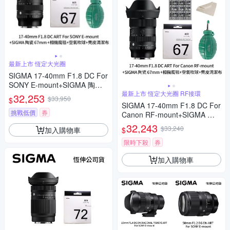
最新上市 恆定大光圈
SIGMA 17-40mm F1.8 DC For
SONY E-mount+SIGMA 陶瓷 6
7mm保護鏡+相機魔毯+BW-13
最新上市 恆定大光圈 RF接環
32,253
$33,950
$
0吹球+3030麂皮清潔布 (公司
SIGMA 17-40mm F1.8 DC For
貨)
挑戰低價
券
Canon RF-mount+SIGMA 陶
瓷 67mm保護鏡+相機魔毯+BW
32,243
$33,240
加入購物車
$
-130吹球+麂皮清潔布(公司貨)
限時下殺
券
加入購物車