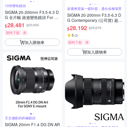
10倍變焦鏡頭
超廣角望遠一鏡到底，適合各種場景
SIGMA 20-200mm F3.5-6.3 D
SIGMA 20-200mm F3.5-6.3 D
G 全片幅 旅遊變焦鏡頭 For S
G Contemporary (公司貨) 超廣
ONY E-mount (公司貨)
28,481
$29,980
角變焦鏡頭 旅遊鏡 全片幅無反
$
28,192
$29,675
$
微單眼鏡頭
限時下殺
券
5
(
3
)
加入購物車
限時下殺
券
加入購物車
天文攝影的終極鏡頭
SIGMA 20mm F1.4 DG DN AR