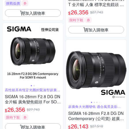
挑戰低價
券
T 全片幅 人像 標準定焦鏡頭 F
or SONY E-mount (公司貨)
26,356
$27,743
加入購物車
$
限時下殺
券
加入購物車
高性能具有恆定光圈的緊湊型超廣角
變焦
SIGMA 16-28mm F2.8 DG DN
全片幅 廣角變焦鏡頭 For SON
Y E-mount (公司貨)
超廣角大光圈變焦 適合風景及影片
26,356
$27,743
$
錄製
SIGMA 16-28mm F2.8 DG DN
限時下殺
券
Contemporary (公司貨) 超廣角
大光圈變焦鏡 全片幅微單眼鏡
26,143
$27,518
加入購物車
$
頭