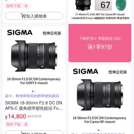
單眼專用鏡頭
限時下殺
券
加入購物車
下殺97折⇓ 單眼鏡頭 (ZG)
滿1享97折
超小、輕便和明亮的標準變焦鏡頭
SIGMA 18-50mm F2.8 DC DN
APS-C 廣角標準變焦鏡頭 For
SONY E-mount (公司貨)
14,800
$15,578
$
限時下殺
券