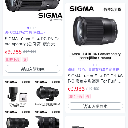
總代理恆伸公司貨 保固三年
SIGMA 16mm F1.4 DC DN Co
ntemporary (公司貨) 廣角大光
圈定焦鏡 人像鏡 APS-C 無反微
9,966
$10,490
$
單眼專用鏡頭
限時下殺
券
加入購物車
纖細、輕巧、高畫質的廣角定焦鏡
SIGMA 16mm F1.4 DC DN AS
P-C 廣角定焦鏡頭 For Fujifilm
X-mount (公司貨)
9,966
$10,490
$
限時下殺
券
加入購物車