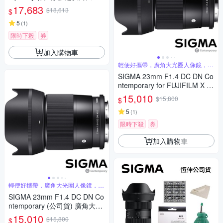
圈定焦鏡 星空鏡 APS-C 無反微
17,683
$18,613
$
單眼專用鏡頭
5
(
1
)
限時下殺
券
加入購物車
輕便好攜帶，廣角大光圈人像鏡，美
麗淺景深
SIGMA 23mm F1.4 DC DN Co
ntemporary for FUJIFILM X 富
士接環 (公司貨) 廣角大光圈定
15,010
$15,800
$
焦鏡 人像鏡 APS-C 無反微單眼
專用鏡頭
5
(
1
)
限時下殺
券
加入購物車
輕便好攜帶，廣角大光圈人像鏡，美
麗淺景深
SIGMA 23mm F1.4 DC DN Co
ntemporary (公司貨) 廣角大光
圈定焦鏡 人像鏡 APS-C 無反微
15,010
$15,800
$