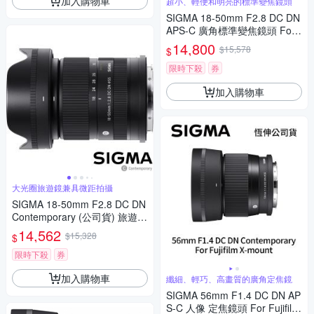
加入購物車
超小、輕便和明亮的標準變焦鏡頭
SIGMA 18-50mm F2.8 DC DN
APS-C 廣角標準變焦鏡頭 For
Canon RF-mount (公司貨)
14,800
$15,578
$
限時下殺
券
加入購物車
大光圈旅遊鏡兼具微距拍攝
SIGMA 18-50mm F2.8 DC DN
Contemporary (公司貨) 旅遊鏡
APS-C 無反微單眼專用鏡頭
14,562
$15,328
$
限時下殺
券
加入購物車
纖細、輕巧、高畫質的廣角定焦鏡
SIGMA 56mm F1.4 DC DN AP
S-C 人像 定焦鏡頭 For Fujifilm