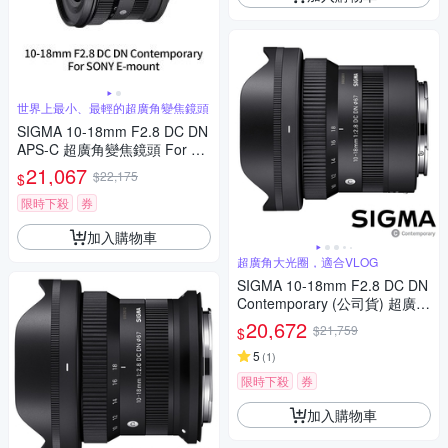
世界上最小、最輕的超廣角變焦鏡頭
SIGMA 10-18mm F2.8 DC DN
APS-C 超廣角變焦鏡頭 For SO
NY E-mount (公司貨)
21,067
$22,175
$
限時下殺
券
加入購物車
超廣角大光圈，適合VLOG
SIGMA 10-18mm F2.8 DC DN
Contemporary (公司貨) 超廣角
變焦鏡頭 APS-C 無反微單眼鏡
20,672
$21,759
$
頭
5
(
1
)
限時下殺
券
加入購物車