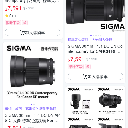
ntemporary (公司貨) 標準大光
圈定焦鏡頭 人像鏡 APS-C 無反
7,591
$7,990
$
微單眼專用鏡頭
5
(
1
)
限時下殺
券
加入購物車
標準定焦鏡頭，大光圈人像鏡
SIGMA 30mm F1.4 DC DN Co
ntemporary for CANON RF 接
環 (公司貨) 標準大光圈定焦鏡
7,591
$7,990
$
人像鏡 APS-C 無反微單眼專用
鏡頭
限時下殺
券
加入購物車
纖細、輕巧、高畫質的廣角定焦鏡
SIGMA 30mm F1.4 DC DN AP
S-C 人像 標準定焦鏡頭 For Ca
non RF-mount (公司貨)
7,591
$7,990