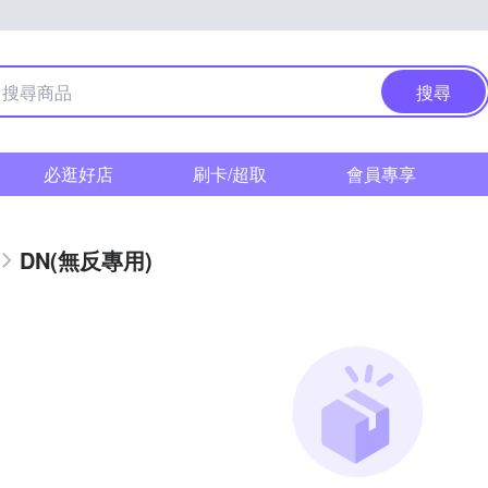
搜尋
必逛好店
刷卡/超取
會員專享
DN(無反專用)