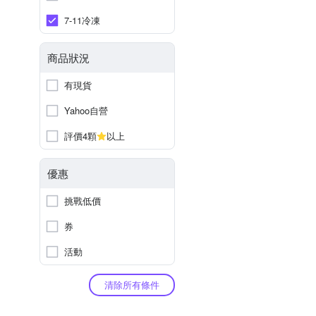
7-11冷凍
商品狀況
有現貨
Yahoo自營
評價4顆
以上
優惠
挑戰低價
券
活動
清除所有條件