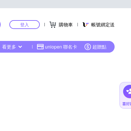
購物車
帳號綁定送
登入
看更多
uniopen 聯名卡
超贈點