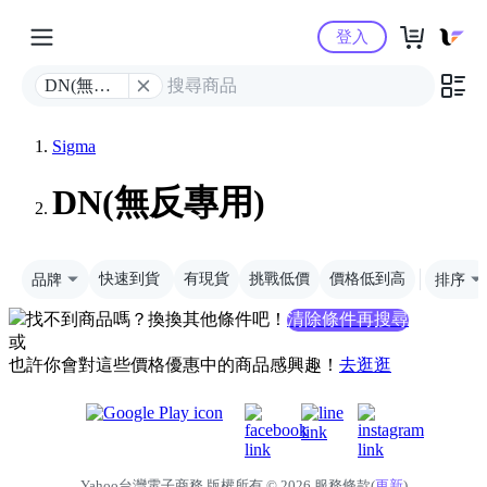
Yahoo購物中心
登入
DN(無反
專用)
Sigma
DN(無反專用)
品牌
快速到貨
有現貨
挑戰低價
價格低到高
排序
找不到商品嗎？換換其他條件吧！
清除條件再搜尋
或
也許你會對這些價格優惠中的商品感興趣！
去逛逛
Yahoo台灣電子商務 版權所有 © 2026 服務條款(
更新
)