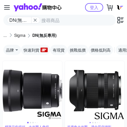
Yahoo購物中心
登入
DN(無反
專用)
Sigma
DN(無反專用)
品牌
快速到貨
有現貨
挑戰低價
價格低到高
適用
標準定焦鏡頭，大光圈人像鏡
超廣角大光圈，適合星空攝影