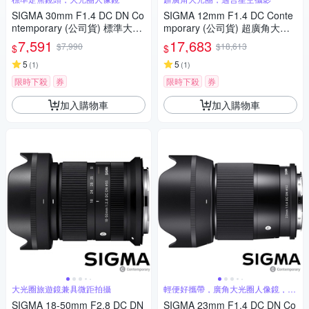
SIGMA 30mm F1.4 DC DN Co
SIGMA 12mm F1.4 DC Conte
ntemporary (公司貨) 標準大光
mporary (公司貨) 超廣角大光
圈定焦鏡頭 人像鏡 APS-C 無反
圈定焦鏡 星空鏡 APS-C 無反微
7,591
17,683
$7,990
$18,613
$
$
微單眼專用鏡頭
單眼專用鏡頭
5
5
(
1
)
(
1
)
限時下殺
券
限時下殺
券
加入購物車
加入購物車
大光圈旅遊鏡兼具微距拍攝
輕便好攜帶，廣角大光圈人像鏡，美
麗淺景深
SIGMA 18-50mm F2.8 DC DN
SIGMA 23mm F1.4 DC DN Co