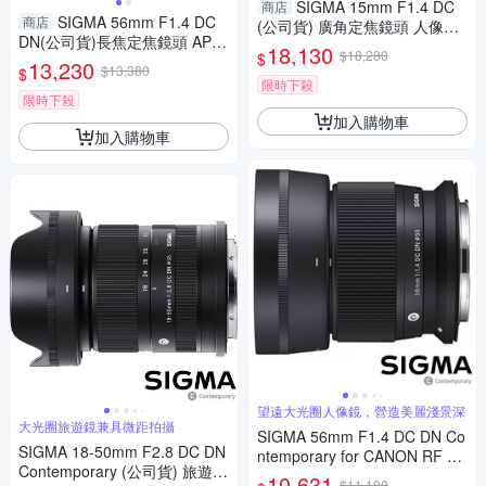
SIGMA 15mm F1.4 DC
商店
SIGMA 56mm F1.4 DC
商店
(公司貨) 廣角定焦鏡頭 人像鏡
DN(公司貨)長焦定焦鏡頭 APS-
APS-C
18,130
$18,280
$
C
13,230
$13,380
$
限時下殺
限時下殺
加入購物車
加入購物車
望遠大光圈人像鏡，營造美麗淺景深
大光圈旅遊鏡兼具微距拍攝
SIGMA 56mm F1.4 DC DN Co
SIGMA 18-50mm F2.8 DC DN
ntemporary for CANON RF 接
Contemporary (公司貨) 旅遊鏡
環 (公司貨) 望遠大光圈定焦鏡
10,631
$11,190