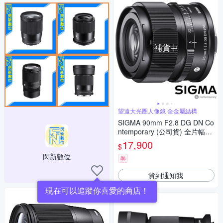
補貨中
望遠大光圈人像鏡 全金屬結構
SIGMA 90mm F2.8 DG DN Co
ntemporary (公司貨) 全片幅微
單眼鏡頭 廣角大光圈人像鏡 i
17,900
$
系列
閃新數位
券
貨到通知我
現在可以追蹤你喜愛的商店！