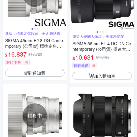
新版，標準定焦鏡頭，全金屬結構
望遠大光圈人像鏡，美麗淺景深
SIGMA 45mm F2.8 DG Conte
SIGMA 56mm F1.4 DC DN Co
mporary (公司貨) 標準定焦鏡
ntemporary (公司貨) 望遠大光
頭 全片幅無反微單眼鏡頭 i系列
16,837
$17,723
圈定焦鏡頭 人像鏡 APS-C 無反
$
10,631
$11,190
$
微單眼專用鏡頭
限時下殺
券
挑戰低價
券
貨到通知我
加入購物車
補貨中