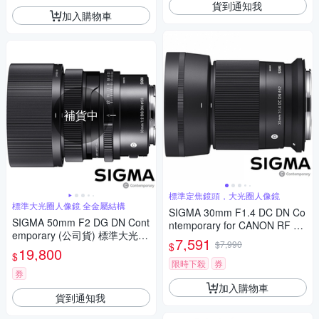
貨到通知我
加入購物車
補貨中
標準定焦鏡頭，大光圈人像鏡
標準大光圈人像鏡 全金屬結構
SIGMA 30mm F1.4 DC DN Co
SIGMA 50mm F2 DG DN Cont
ntemporary for CANON RF 接
emporary (公司貨) 標準大光圈
環 (公司貨) 標準大光圈定焦鏡
7,591
$7,990
$
定焦鏡 人像鏡 i 系列 全片幅微
19,800
人像鏡 APS-C 無反微單眼專用
$
單眼鏡頭
鏡頭
限時下殺
券
券
加入購物車
貨到通知我