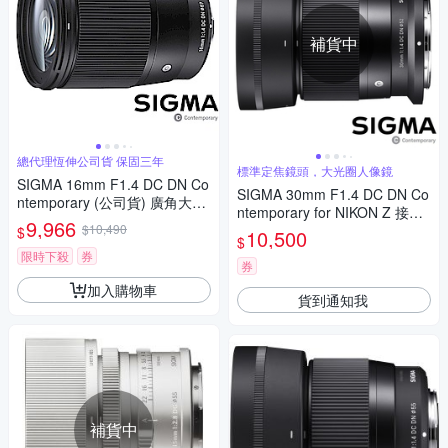
補貨中
總代理恆伸公司貨 保固三年
標準定焦鏡頭，大光圈人像鏡
SIGMA 16mm F1.4 DC DN Co
SIGMA 30mm F1.4 DC DN Co
ntemporary (公司貨) 廣角大光
ntemporary for NIKON Z 接環
圈定焦鏡 人像鏡 APS-C 無反微
9,966
$10,490
(公司貨) 標準大光圈定焦鏡 人
$
10,500
單眼專用鏡頭
$
像鏡 APS-C 無反微單眼專用鏡
限時下殺
券
頭
券
加入購物車
貨到通知我
補貨中