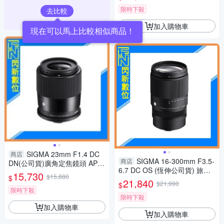
限時下殺
去比較
加入購物車
現在可以馬上比較相似商品！
SIGMA 23mm F1.4 DC
商店
SIGMA 16-300mm F3.5-
商店
DN(公司貨)廣角定焦鏡頭 APS-
6.7 DC OS (恆伸公司貨) 旅遊
C
15,730
$15,880
$
鏡 APS-C
21,840
$21,990
$
限時下殺
限時下殺
加入購物車
加入購物車