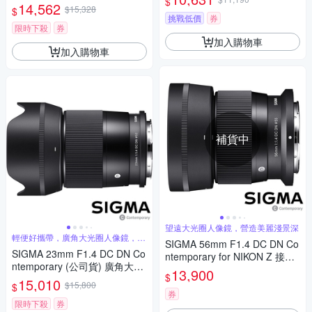
$
APS-C 無反微單眼專用鏡頭
14,562
人像鏡 APS-C 無反微單眼專用
$15,328
$
鏡頭
挑戰低價
券
限時下殺
券
加入購物車
加入購物車
補貨中
望遠大光圈人像鏡，營造美麗淺景深
輕便好攜帶，廣角大光圈人像鏡，美
SIGMA 56mm F1.4 DC DN Co
麗淺景深
SIGMA 23mm F1.4 DC DN Co
ntemporary for NIKON Z 接環
ntemporary (公司貨) 廣角大光
(公司貨) 望遠大光圈定焦鏡 人
13,900
$
圈定焦鏡 人像鏡 APS-C 無反微
15,010
像鏡 APS-C 無反微單眼專用鏡
$15,800
$
單眼專用鏡頭
頭
券
限時下殺
券