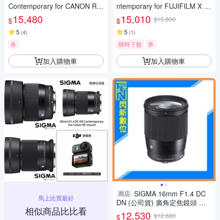
Contemporary for CANON RF
ntemporary for FUJIFILM X 富
接環 (公司貨) 旅遊鏡 APS-C 無
士接環 (公司貨) 廣角大光圈定
15,480
15,010
$15,800
$
$
反微單眼專用鏡頭
焦鏡 人像鏡 APS-C 無反微單眼
5
專用鏡頭
5
(
4
)
(
1
)
券
限時下殺
券
加入購物車
加入購物車
SIGMA 16mm F1.4 DC
商店
馬上比買最好
DN (公司貨) 廣角定焦鏡頭 人
相似商品比比看
像鏡 APS-C
12,530
$12,680
$