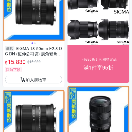
SIGMA 18-50mm F2.8 D
商店
C DN (恆伸公司貨) 廣角變焦鏡
頭 旅遊鏡 APS-C
下殺95折⇓ 相機指定品
15,830
$15,980
$
滿1件享95折
限時下殺
加入購物車