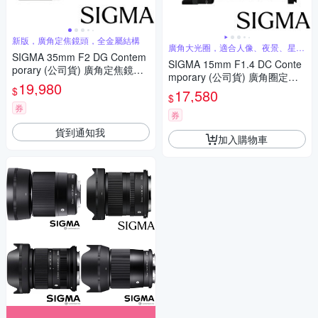
新版，廣角定焦鏡頭，全金屬結構
廣角大光圈，適合人像、夜景、星空
SIGMA 35mm F2 DG Contem
攝影
SIGMA 15mm F1.4 DC Conte
porary (公司貨) 廣角定焦鏡頭
mporary (公司貨) 廣角圈定焦
全片幅無反微單眼鏡頭 i系列
19,980
鏡 星空鏡 人像鏡 APS-C 無反
$
17,580
$
微單眼專用鏡頭
券
券
貨到通知我
加入購物車