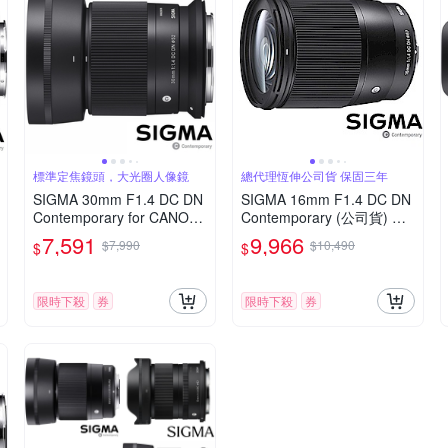
標準定焦鏡頭，大光圈人像鏡
總代理恆伸公司貨 保固三年
SIGMA 30mm F1.4 DC DN
SIGMA 16mm F1.4 DC DN
Contemporary for CANON
Contemporary (公司貨) 廣
RF 接環 (公司貨) 標準大光
角大光圈定焦鏡 人像鏡 AP
7,591
9,966
$7,990
$10,490
$
$
圈定焦鏡 人像鏡 APS-C 無
S-C 無反微單眼專用鏡頭
反微單眼專用鏡頭
限時下殺
券
限時下殺
券