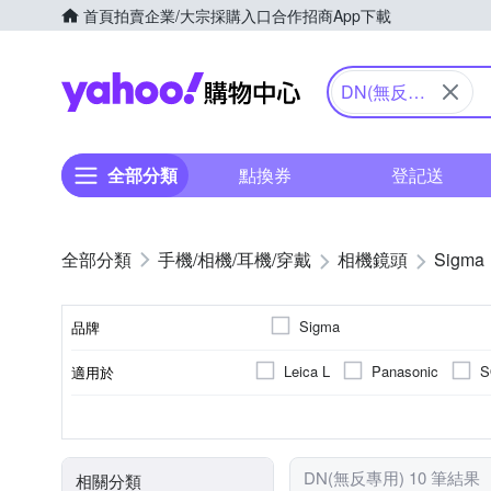
首頁
拍賣
企業/大宗採購入口
合作招商
App下載
Yahoo購物中心
DN(無反專
用)
全部分類
點換券
登記送
手機/相機/耳機/穿戴
相機鏡頭
Sigma
Sigma
品牌
Leica L
Panasonic
S
適用於
品牌名稱
人像鏡
公司貨
恆定光圈
廣角定焦
標
9
7
鏡頭功能
來源
恆定光圈
光圈葉片數
DN(無反專用) 10 筆結果
相關分類