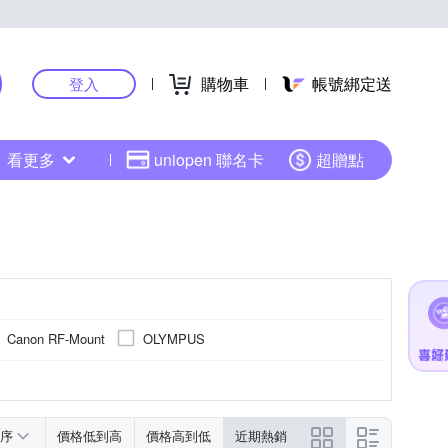
購物車
帳號綁定送
登入
看更多
uniopen 聯名卡
超贈點
Canon RF-Mount
OLYMPUS
序
價格低到高
價格高到低
近期熱銷