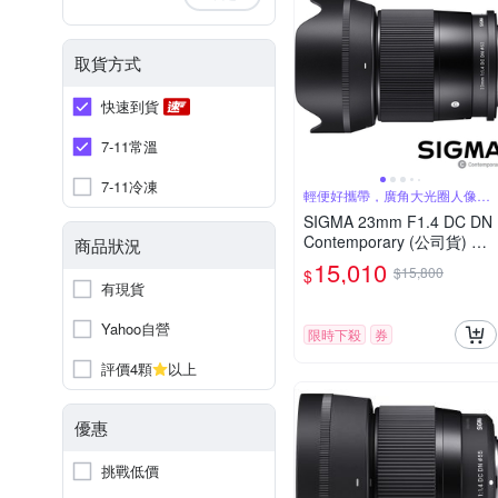
取貨方式
快速到貨
7-11常溫
7-11冷凍
輕便好攜帶，廣角大光圈人像
鏡，美麗淺景深
SIGMA 23mm F1.4 DC DN
Contemporary (公司貨) 廣
商品狀況
角大光圈定焦鏡 人像鏡 AP
15,010
$15,800
$
S-C 無反微單眼專用鏡頭
有現貨
Yahoo自營
限時下殺
券
評價4顆
以上
優惠
挑戰低價