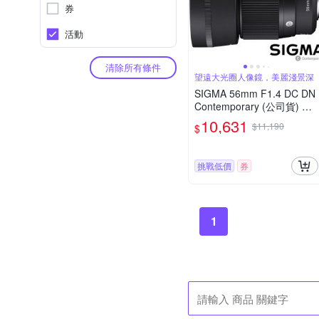
券
活動
清除所有條件
望遠大光圈人像鏡，美麗淺景深
SIGMA 56mm F1.4 DC DN
Contemporary (公司貨) 望
遠大光圈定焦鏡頭 人像鏡 A
10,631
$11,190
$
PS-C 無反微單眼專用鏡頭
挑戰低價
券
1