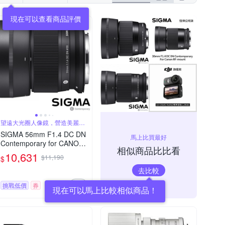
現在可以查看商品評價
望遠大光圈人像鏡，營造美麗淺
景深
SIGMA 56mm F1.4 DC DN
馬上比買最好
Contemporary for CANON
相似商品比比看
RF 接環 (公司貨) 望遠大光
10,631
$11,190
$
圈定焦鏡 人像鏡 APS-C 無
去比較
反微單眼專用鏡頭
挑戰低價
券
現在可以馬上比較相似商品！