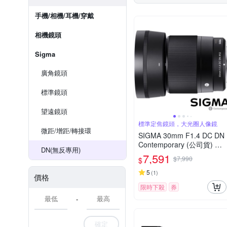
手機/相機/耳機/穿戴
相機鏡頭
Sigma
廣角鏡頭
標準鏡頭
望遠鏡頭
標準定焦鏡頭，大光圈人像鏡
微距/增距/轉接環
SIGMA 30mm F1.4 DC DN
Contemporary (公司貨) 標
DN(無反專用)
準大光圈定焦鏡頭 人像鏡 A
7,591
$7,990
$
PS-C 無反微單眼專用鏡頭
5
(
1
)
價格
限時下殺
券
-
確定