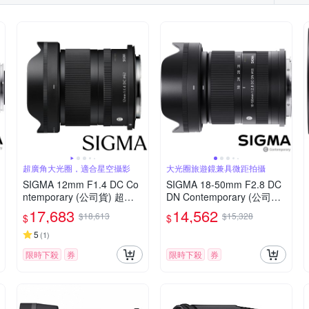
超廣角大光圈，適合星空攝影
大光圈旅遊鏡兼具微距拍攝
SIGMA 12mm F1.4 DC Co
SIGMA 18-50mm F2.8 DC
ntemporary (公司貨) 超廣
DN Contemporary (公司貨)
角大光圈定焦鏡 星空鏡 AP
旅遊鏡 APS-C 無反微單眼
17,683
14,562
$18,613
$15,328
$
$
S-C 無反微單眼專用鏡頭
專用鏡頭
5
(
1
)
限時下殺
券
限時下殺
券