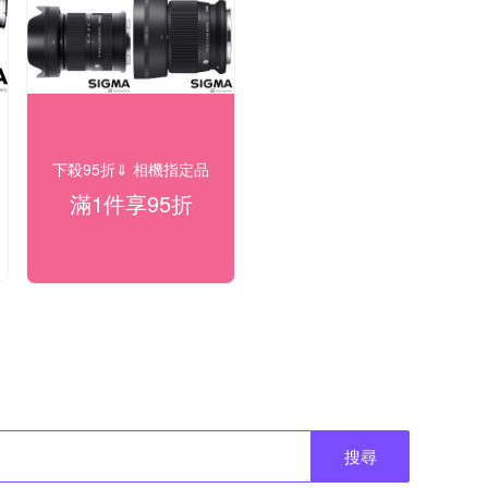
下殺95折⇓ 相機指定品
滿1件享95折
搜尋