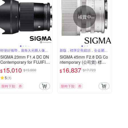
補貨中
輕便好攜帶，廣角大光圈人像
新版，標準定焦鏡頭，全金屬結
鏡，美麗淺景深
構
SIGMA 23mm F1.4 DC DN
SIGMA 45mm F2.8 DG Co
Contemporary for FUJIFIL
ntemporary (公司貨) 標準
M X 富士接環 (公司貨) 廣角
定焦鏡頭 全片幅無反微單眼
15,010
16,837
$15,800
$17,723
$
$
大光圈定焦鏡 人像鏡 APS-
鏡頭 i系列
C 無反微單眼專用鏡頭
5
(
1
)
限時下殺
券
限時下殺
券