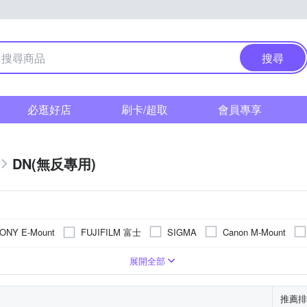
搜尋
必逛好店
刷卡/超取
會員專享
DN(無反專用)
FUJIFILM 富士
ONY E-Mount
SIGMA
Canon M-Mount
準定焦
望遠定焦
廣角變焦
旅遊鏡
超廣角定焦
展開全部
推薦排