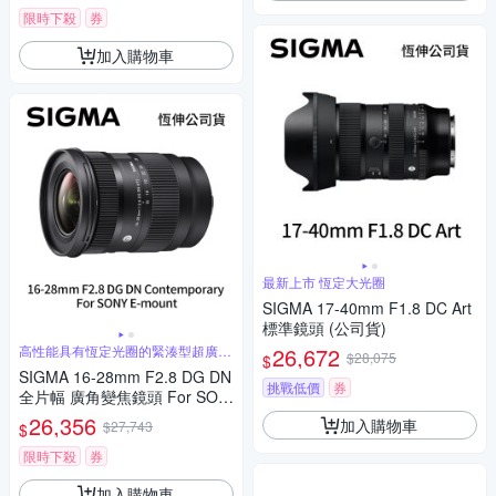
限時下殺
券
加入購物車
最新上市 恆定大光圈
SIGMA 17-40mm F1.8 DC Art
標準鏡頭 (公司貨)
高性能具有恆定光圈的緊湊型超廣角
26,672
$28,075
$
變焦
SIGMA 16-28mm F2.8 DG DN
挑戰低價
券
全片幅 廣角變焦鏡頭 For SON
Y E-mount (公司貨)
26,356
加入購物車
$27,743
$
限時下殺
券
加入購物車