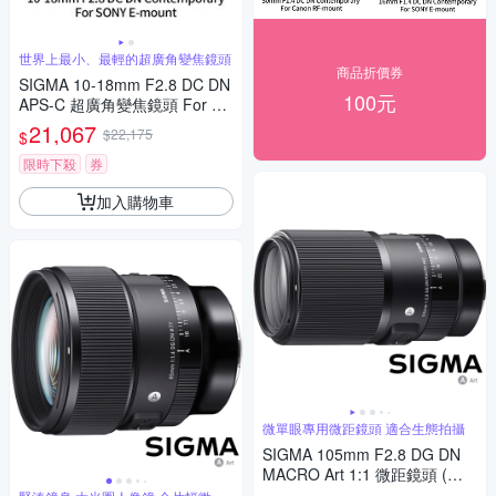
世界上最小、最輕的超廣角變焦鏡頭
商品折價券
SIGMA 10-18mm F2.8 DC DN
100元
APS-C 超廣角變焦鏡頭 For SO
NY E-mount (公司貨)
21,067
$22,175
$
限時下殺
券
加入購物車
微單眼專用微距鏡頭 適合生態拍攝
SIGMA 105mm F2.8 DG DN
MACRO Art 1:1 微距鏡頭 (公
司貨) 望遠定焦鏡頭 全片幅無