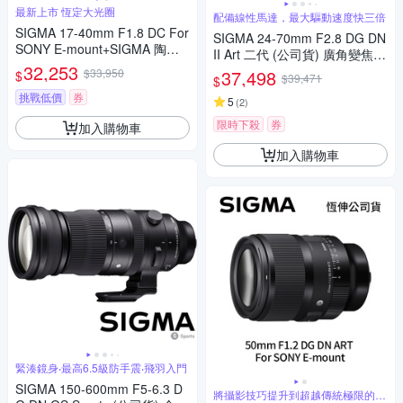
最新上市 恆定大光圈
配備線性馬達，最大驅動速度快三倍
SIGMA 17-40mm F1.8 DC For
SIGMA 24-70mm F2.8 DG DN
SONY E-mount+SIGMA 陶瓷 6
II Art 二代 (公司貨) 廣角變焦鏡
7mm保護鏡+相機魔毯+BW-13
32,253
頭 全片幅無反微單眼鏡頭 旅遊
$33,950
37,498
$
$39,471
$
0吹球+3030麂皮清潔布 (公司
鏡 大三元
貨)
挑戰低價
券
5
(
2
)
限時下殺
券
加入購物車
加入購物車
緊湊鏡身‧最高6.5級防手震‧飛羽入門
SIGMA 150-600mm F5-6.3 D
將攝影技巧提升到超越傳統極限的水