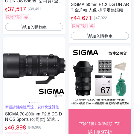
G DN OS Sports (公司貨) 全片
準
SIGMA 50mm F1.2 DG DN AR
幅微單眼鏡頭 超望遠變焦鏡頭
37,517
$39,491
$
T 全片幅 人像 標準定焦鏡頭 F
飛羽攝影 拍鳥
or SONY E-mount (公司貨)
44,671
限時下殺
券
$47,022
$
限時下殺
券
加入購物車
加入購物車
新設計雙線性馬達，安靜快速對焦
SIGMA 70-200mm F2.8 DG D
N OS Sports (公司貨) 望遠變
下殺97折⇓ 單眼鏡頭 (ZG)
焦鏡頭 大三元 全片幅無反微單
46,898
$49,366
$
眼鏡頭
滿1享97折