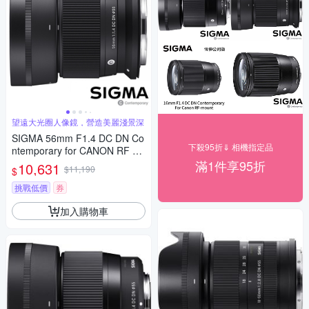
望遠大光圈人像鏡，營造美麗淺景深
SIGMA 56mm F1.4 DC DN Co
下殺95折⇓ 相機指定品
ntemporary for CANON RF 接
環 (公司貨) 望遠大光圈定焦鏡
滿1件享95折
10,631
$11,190
$
人像鏡 APS-C 無反微單眼專用
鏡頭
挑戰低價
券
加入購物車