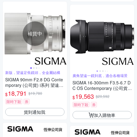
補貨中
新版，望遠定焦鏡頭，全金屬結構
廣角望遠一鏡到底，適合各種場景
SIGMA 90mm F2.8 DG Conte
SIGMA 16-300mm F3.5-6.7 D
mporary (公司貨) i系列 望遠定
C OS Contemporary (公司貨)
焦鏡頭 全片幅無反微單眼鏡頭
18,791
$19,780
廣角變焦鏡頭 旅遊鏡 APS-C 無
$
19,563
$20,592
$
反微單眼鏡頭
限時下殺
券
限時下殺
券
貨到通知我
加入購物車