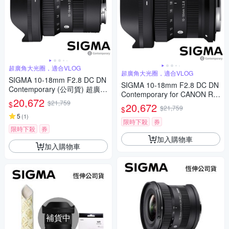
超廣角大光圈，適合VLOG
超廣角大光圈，適合VLOG
SIGMA 10-18mm F2.8 DC DN
SIGMA 10-18mm F2.8 DC DN
Contemporary (公司貨) 超廣角
Contemporary for CANON RF
變焦鏡頭 APS-C 無反微單眼鏡
20,672
$21,759
接環 (公司貨) 超廣角變焦鏡頭
$
20,672
頭
$21,759
$
APS-C 無反微單眼鏡頭
5
(
1
)
限時下殺
券
限時下殺
券
加入購物車
加入購物車
補貨中