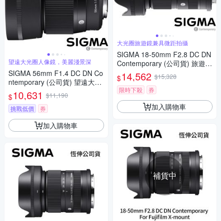
大光圈旅遊鏡兼具微距拍攝
SIGMA 18-50mm F2.8 DC DN
望遠大光圈人像鏡，美麗淺景深
Contemporary (公司貨) 旅遊鏡
APS-C 無反微單眼專用鏡頭
SIGMA 56mm F1.4 DC DN Co
14,562
$15,328
$
ntemporary (公司貨) 望遠大光
限時下殺
券
圈定焦鏡頭 人像鏡 APS-C 無反
10,631
$11,190
$
微單眼專用鏡頭
加入購物車
挑戰低價
券
加入購物車
補貨中