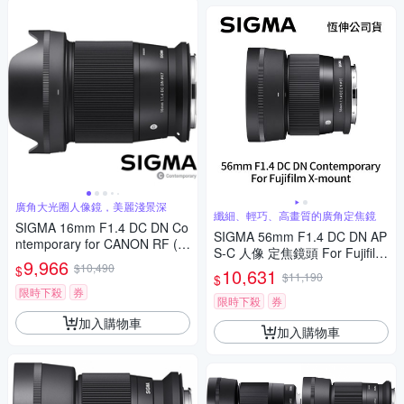
廣角大光圈人像鏡，美麗淺景深
纖細、輕巧、高畫質的廣角定焦鏡
SIGMA 16mm F1.4 DC DN Co
SIGMA 56mm F1.4 DC DN AP
ntemporary for CANON RF (公
S-C 人像 定焦鏡頭 For Fujifilm
司貨) 廣角大光圈定焦鏡 人像
9,966
$10,490
X-mount (公司貨)
$
10,631
鏡 APS-C 無反微單眼專用鏡頭
$11,190
$
限時下殺
券
限時下殺
券
加入購物車
加入購物車