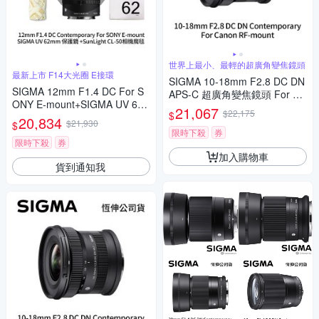
世界上最小、最輕的超廣角變焦鏡頭
最新上市 F14大光圈 E接環
SIGMA 10-18mm F2.8 DC DN
SIGMA 12mm F1.4 DC For S
APS-C 超廣角變焦鏡頭 For Ca
ONY E-mount+SIGMA UV 62
non RF-mount (公司貨)
21,067
$22,175
$
mm保護鏡+相機魔毯 (公司貨)
20,834
$21,930
$
限時下殺
券
限時下殺
券
加入購物車
貨到通知我