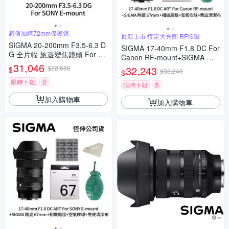
超值加購72mm保護鏡
最新上市 恆定大光圈 RF接環
SIGMA 20-200mm F3.5-6.3 D
SIGMA 17-40mm F1.8 DC For
G 全片幅 旅遊變焦鏡頭 For S
Canon RF-mount+SIGMA 陶
ONY E-mount + SIGMA WR U
31,046
瓷 67mm保護鏡+相機魔毯+BW
$32,680
32,243
$
$33,240
$
V 72mm 最頂級保護鏡 (公司
-130吹球+麂皮清潔布(公司貨)
貨)
限時下殺
券
限時下殺
券
加入購物車
加入購物車