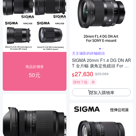
天文攝影的終極鏡頭
SIGMA 20mm F1.4 DG DN AR
T 全片幅 廣角定焦鏡頭 For SO
商品折價券
NY E-mount (公司貨)
27,630
50元
$29,084
$
限時下殺
券
加入購物車