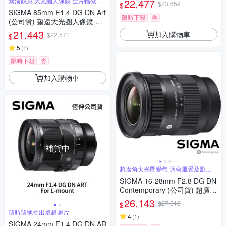
緊湊鏡身 大光圈人像鏡 全片幅微單
22,477
$23,659
$
眼鏡頭
反微單眼鏡頭
SIGMA 85mm F1.4 DG DN Art
限時下殺
券
(公司貨) 望遠大光圈人像鏡 全
片幅微單眼鏡頭
21,443
加入購物車
$22,571
$
5
(
1
)
限時下殺
券
加入購物車
補貨中
超廣角大光圈變焦 適合風景及影片
錄製
SIGMA 16-28mm F2.8 DG DN
Contemporary (公司貨) 超廣角
大光圈變焦鏡 全片幅微單眼鏡
26,143
$27,518
$
頭
隨時隨地拍出卓越照片
4
(
1
)
SIGMA 24mm F1.4 DG DN AR