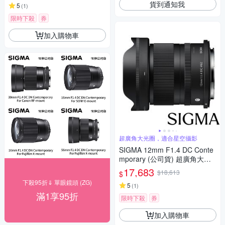
貨到通知我
專用鏡頭
5
(
1
)
限時下殺
券
加入購物車
超廣角大光圈，適合星空攝影
SIGMA 12mm F1.4 DC Conte
mporary (公司貨) 超廣角大光
圈定焦鏡 星空鏡 APS-C 無反微
17,683
$18,613
$
單眼專用鏡頭
下殺95折⇓ 單眼鏡頭 (ZG)
5
(
1
)
滿1享95折
限時下殺
券
加入購物車