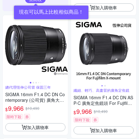
加入購物車
現在可以馬上比較相似商品！
總代理恆伸公司貨 保固三年
纖細、輕巧、高畫質的廣角定焦鏡
SIGMA 16mm F1.4 DC DN Co
SIGMA 16mm F1.4 DC DN AS
ntemporary (公司貨) 廣角大光
P-C 廣角定焦鏡頭 For Fujifilm
圈定焦鏡 人像鏡 APS-C 無反微
9,966
$10,490
X-mount (公司貨)
$
9,966
單眼專用鏡頭
$10,490
$
限時下殺
券
限時下殺
券
加入購物車
加入購物車