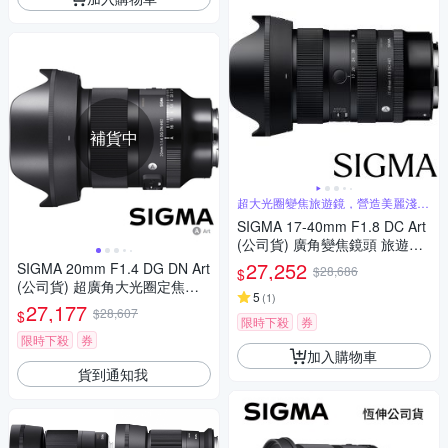
補貨中
超大光圈變焦旅遊鏡，營造美麗淺景
深
SIGMA 17-40mm F1.8 DC Art
(公司貨) 廣角變焦鏡頭 旅遊鏡
APS-C 無反微單眼鏡頭
27,252
SIGMA 20mm F1.4 DG DN Art
$28,686
$
(公司貨) 超廣角大光圈定焦鏡
5
(
1
)
全片幅微單眼鏡頭 星空 天文鏡
27,177
$28,607
$
限時下殺
券
限時下殺
券
加入購物車
貨到通知我