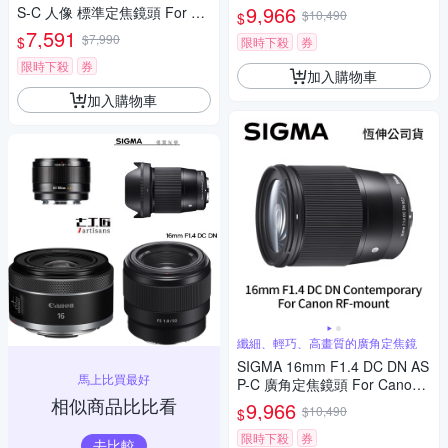
-mount (公司貨)
9,966
S-C 人像 標準定焦鏡頭 For Ca
$10,490
$
non RF-mount (公司貨)
7,591
$7,990
$
限時下殺
券
限時下殺
券
加入購物車
加入購物車
纖細、輕巧、高畫質的廣角定焦鏡
SIGMA 16mm F1.4 DC DN AS
馬上比買最好
P-C 廣角定焦鏡頭 For Canon
相似商品比比看
RF-mount (公司貨)
9,966
$10,490
$
限時下殺
券
去比較