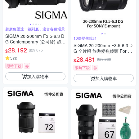
超廣角望遠一鏡到底，適合各種場景
SIGMA 20-200mm F3.5-6.3 D
10倍變焦鏡頭
G Contemporary (公司貨) 超廣
SIGMA 20-200mm F3.5-6.3 D
角變焦鏡頭 旅遊鏡 全片幅無反
28,192
$29,675
$
G 全片幅 旅遊變焦鏡頭 For S
微單眼鏡頭
ONY E-mount (公司貨)
28,481
5
(
3
)
$29,980
$
限時下殺
券
限時下殺
券
加入購物車
加入購物車