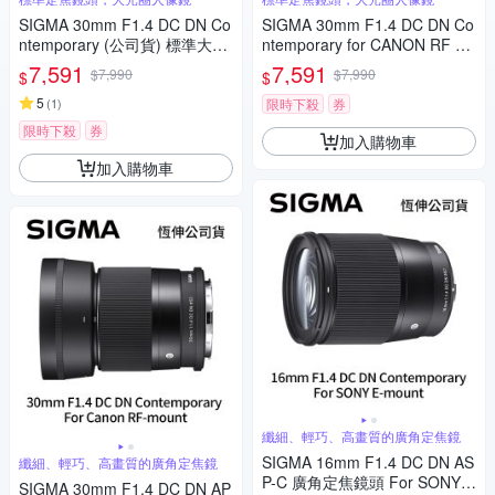
SIGMA 30mm F1.4 DC DN Co
SIGMA 30mm F1.4 DC DN Co
ntemporary (公司貨) 標準大光
ntemporary for CANON RF 接
圈定焦鏡頭 人像鏡 APS-C 無反
環 (公司貨) 標準大光圈定焦鏡
7,591
7,591
$7,990
$7,990
$
$
微單眼專用鏡頭
人像鏡 APS-C 無反微單眼專用
5
鏡頭
(
1
)
限時下殺
券
限時下殺
券
加入購物車
加入購物車
纖細、輕巧、高畫質的廣角定焦鏡
SIGMA 16mm F1.4 DC DN AS
纖細、輕巧、高畫質的廣角定焦鏡
P-C 廣角定焦鏡頭 For SONY E
SIGMA 30mm F1.4 DC DN AP