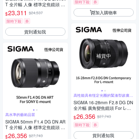
限時下殺
券
T 全片幅 人像 標準定焦鏡頭 F
or L-mount (公司貨)
23,311
加入購物車
$24,537
$
限時下殺
券
貨到通知我
補貨中
高性能具有恆定光圈的緊湊型超廣角
變焦
SIGMA 16-28mm F2.8 DG DN
全片幅 廣角變焦鏡頭 For L-mo
unt (公司貨)
高水準的藝術品質
26,356
$27,743
$
SIGMA 50mm F1.4 DG DN AR
限時下殺
券
T 全片幅 人像 標準定焦鏡頭 F
or SONY E-mount (公司貨)
26,356
貨到通知我
$27,743
$