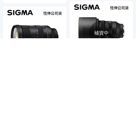
補貨中
世界上第一個，徹底改變了人像攝影
遠遠超越標準的標準變焦鏡頭
SIGMA 135mm F1.4 DG ART
SIGMA 28-105mm F2.8 DG D
全片幅 人像 定焦鏡頭 For SON
N ART 全片幅 旅遊 標準變焦鏡
Y E-mount (公司貨)
61,655
$64,900
$
頭 For SONY E-mount (公司
50,929
$53,609
$
貨)
5
(
1
)
限時下殺
券
限時下殺
券
加入購物車
貨到通知我