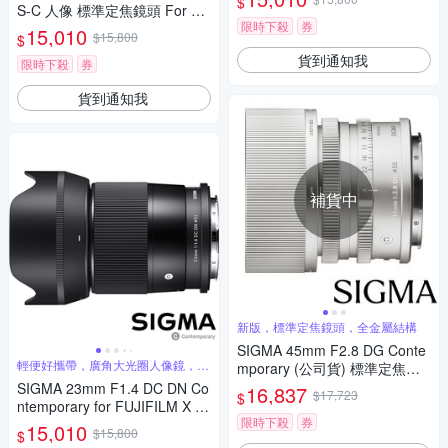
$
S-C 人像 標準定焦鏡頭 For SO
限時下殺
券
NY E-mount (公司貨)
15,010
$15,800
$
貨到通知我
限時下殺
券
貨到通知我
補貨中
新版，標準定焦鏡頭，全金屬結構
SIGMA 45mm F2.8 DG Conte
輕便好攜帶，廣角大光圈人像鏡，美
mporary (公司貨) 標準定焦鏡
麗淺景深
頭 全片幅無反微單眼鏡頭 i系列
SIGMA 23mm F1.4 DC DN Co
16,837
$17,723
$
ntemporary for FUJIFILM X 富
限時下殺
券
士接環 (公司貨) 廣角大光圈定
15,010
$15,800
$
焦鏡 人像鏡 APS-C 無反微單眼