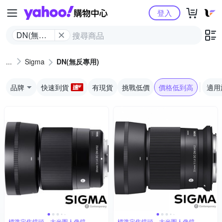
Yahoo購物中心
登入
DN(無反
專用)
Sigma
DN(無反專用)
品牌
快速到貨
有現貨
挑戰低價
價格低到高
適用
標準定焦鏡頭，大光圈人像鏡
標準定焦鏡頭，大光圈人像鏡