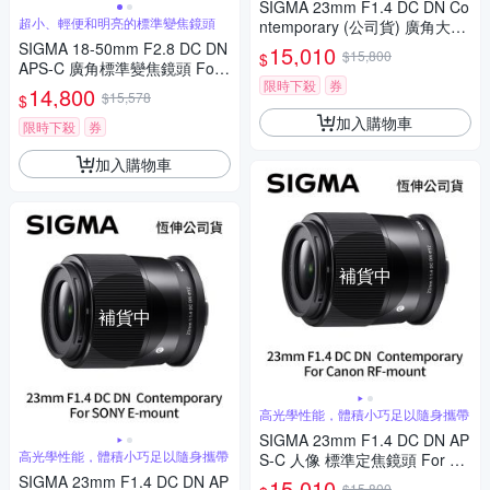
SIGMA 23mm F1.4 DC DN Co
超小、輕便和明亮的標準變焦鏡頭
ntemporary (公司貨) 廣角大光
圈定焦鏡 人像鏡 APS-C 無反微
SIGMA 18-50mm F2.8 DC DN
15,010
$15,800
$
單眼專用鏡頭
APS-C 廣角標準變焦鏡頭 For
限時下殺
券
Canon RF-mount (公司貨)
14,800
$15,578
$
加入購物車
限時下殺
券
加入購物車
補貨中
補貨中
高光學性能，體積小巧足以隨身攜帶
SIGMA 23mm F1.4 DC DN AP
高光學性能，體積小巧足以隨身攜帶
S-C 人像 標準定焦鏡頭 For Ca
non RF-mount (公司貨)
SIGMA 23mm F1.4 DC DN AP
15,010
$15,800