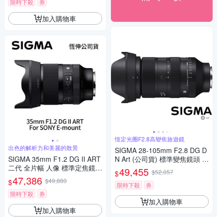
限時下殺
券
加入購物車
恆定光圈F2.8高變焦旅遊鏡
出色的解析力和美麗的散景
SIGMA 28-105mm F2.8 DG D
SIGMA 35mm F1.2 DG II ART
N Art (公司貨) 標準變焦鏡頭 全
二代 全片幅 人像 標準定焦鏡頭
片幅無反微單眼鏡頭 旅遊鏡
49,455
$52,057
$
For SONY E-mount (公司貨)
47,386
$49,880
$
限時下殺
券
限時下殺
券
加入購物車
加入購物車