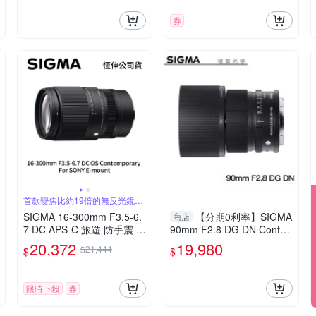
券
首款變焦比約19倍的無反光鏡鏡
頭
SIGMA 16-300mm F3.5-6.
【分期0利率】SIGMA
商店
7 DC APS-C 旅遊 防手震 廣
90mm F2.8 DG DN Conte
角望遠鏡頭 For SONY E-m
mporary for E mount/L mo
20,372
19,980
$21,444
$
$
ount (公司貨)
unt 恆伸公司貨 免運 德寶光
學 定焦 大光圈
限時下殺
券