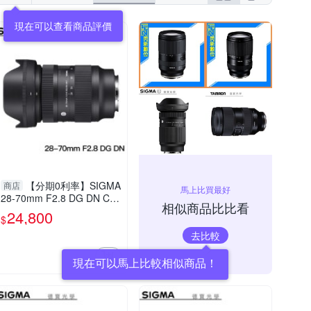
【分期0利率】SIGMA
商店
馬上比買最好
28-70mm F2.8 DG DN Con
相似商品比比看
temporary For SONY E mo
24,800
$
unt 恆伸公司貨 德寶光學 變
去比較
焦鏡 大光圈