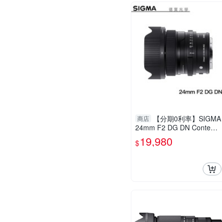
【分期0利率】SIGMA
商店
24mm F2 DG DN Contemp
orary for E mount/L mount
19,980
$
恆伸公司貨 免運 德寶光學
風景 大光圈