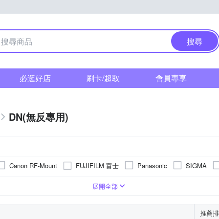
搜尋
必逛好店
刷卡/超取
會員專享
DN(無反專用)
FUJIFILM 富士
Canon RF-Mount
Panasonic
SIGMA
Leica M
角變焦
旅遊鏡
廣角定焦
無
標準變焦
望遠定焦
超廣
16
13
14
12
展開全部
超望遠定焦
魚眼
廣角望遠
微距鏡頭
推薦排