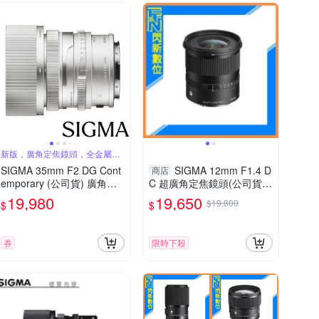
新版，廣角定焦鏡頭，全金屬結
構
SIGMA 35mm F2 DG Cont
SIGMA 12mm F1.4 D
商店
emporary (公司貨) 廣角定
C 超廣角定焦鏡頭(公司貨)
焦鏡頭 全片幅無反微單眼鏡
大光圈 APS-C 適風景 星空
19,980
19,650
$19,800
$
$
頭 i系列
攝影
券
限時下殺