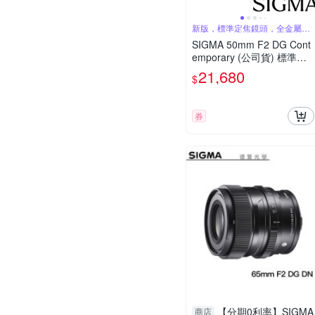
新版，標準定焦鏡頭，全金屬結
構
SIGMA 50mm F2 DG Cont
emporary (公司貨) 標準定
焦鏡頭 全片幅無反微單眼鏡
21,680
$
頭 i系列
券
【分期0利率】SIGMA
商店