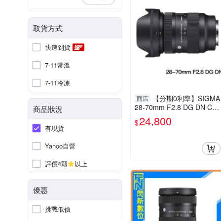
取貨方式
快速到貨
7-11常溫
7-11冷凍
【分期0利率】SIGMA
商店
28-70mm F2.8 DG DN Con
商品狀況
temporary For SONY E mo
24,800
$
unt 恆伸公司貨 德寶光學 變
有現貨
焦鏡 大光圈
Yahoo自營
評價4顆
以上
優惠
挑戰低價