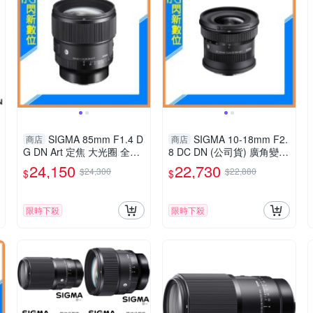
SIGMA 85mm F1.4 D
SIGMA 10-18mm F2.
商店
商店
G DN Art 定焦 大光圈 全片
8 DC DN (公司貨) 廣角變焦
幅 鏡頭(公司貨)
鏡頭 APS-C
24,150
22,730
$24,300
$22,880
$
$
限時下殺
限時下殺