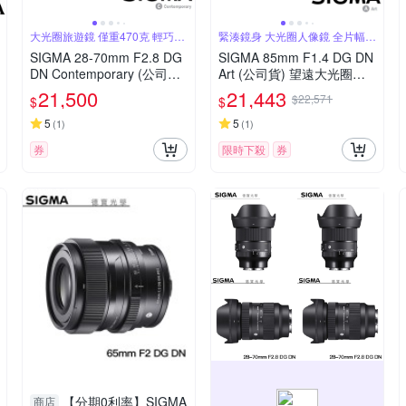
大光圈旅遊鏡 僅重470克 輕巧方
緊湊鏡身 大光圈人像鏡 全片幅微
便攜帶
單眼鏡頭
SIGMA 28-70mm F2.8 DG
SIGMA 85mm F1.4 DG DN
DN Contemporary (公司貨)
Art (公司貨) 望遠大光圈人
全片幅微單眼鏡頭 旅遊鏡
像鏡 全片幅微單眼鏡頭
21,500
21,443
$22,571
$
$
5
5
(
1
)
(
1
)
券
限時下殺
券
【分期0利率】SIGMA
商店