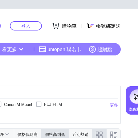
購物車
帳號綁定送
登入
看更多
uniopen 聯名卡
超贈點
Canon M-Mount
FUJIFILM
更多
角變焦
超望遠變焦
望遠變焦
更多
序
價格低到高
價格高到低
近期熱銷