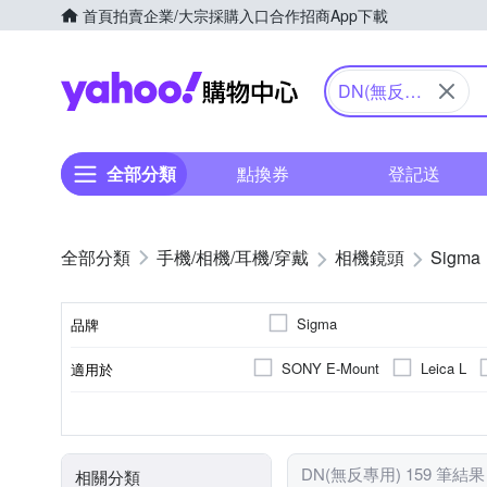
首頁
拍賣
企業/大宗採購入口
合作招商
App下載
Yahoo購物中心
DN(無反專
用)
全部分類
點換券
登記送
手機/相機/耳機/穿戴
相機鏡頭
Sigma
Sigma
品牌
SONY E-Mount
Leica L
適用於
品牌名稱
Nikon-Z系列
OLYMPUS
標準定焦
恆定光圈
公司貨
人像鏡
非
廣
9
11
5
7
鏡頭功能
光圈葉片數
恆定光圈
來源
超廣角定焦
中望遠定焦
DN(無反專用) 159 筆結果
相關分類