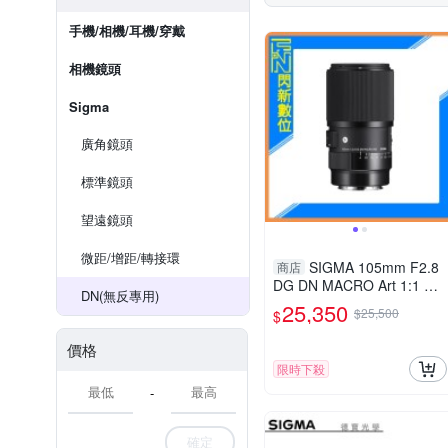
手機/相機/耳機/穿戴
相機鏡頭
Sigma
廣角鏡頭
標準鏡頭
望遠鏡頭
微距/增距/轉接環
SIGMA 105mm F2.8
商店
DG DN MACRO Art 1:1 微
DN(無反專用)
距鏡頭(公司貨)
25,350
$25,500
$
價格
限時下殺
-
確定