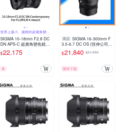
世界上最小、最輕的超廣角變焦
鏡頭
SIGMA 10-18mm F2.8 DC
SIGMA 16-300mm F
商店
DN APS-C 超廣角變焦鏡頭
3.5-6.7 DC OS (恆伸公司
For Fujifilm X-mount (公司
貨) 旅遊鏡 APS-C
22,175
21,840
$21,990
$
$
貨)
券
限時下殺