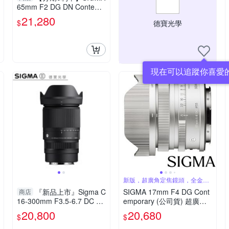
65mm F2 DG DN Contemp
orary for Sony E mount 恆
21,280
$
德寶光學
伸公司貨 德寶光學 大光圈
人像 風景
現在可以追蹤你喜愛
新版，超廣角定焦鏡頭，全金屬
結構
『新品上市』Sigma C
SIGMA 17mm F4 DG Cont
商店
16-300mm F3.5-6.7 DC O
emporary (公司貨) 超廣角
S 恆伸公司貨 飛羽 追星 棒
定焦鏡 i 系列 全片幅微單眼
20,800
20,680
$
$
球 必備
鏡頭