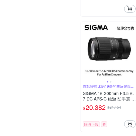
首款變焦比約19倍的無反光鏡鏡
頭
SIGMA 16-300mm F3.5-6.
7 DC APS-C 旅遊 防手震 廣
角望遠鏡頭 For Fujifilm X-m
20,382
$21,454
$
ount (公司貨)
限時下殺
券