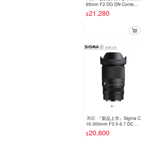
65mm F2 DG DN Contemp
orary for Sony E mount 恆
21,280
$
伸公司貨 德寶光學 大光圈
人像 風景
『新品上市』Sigma C
商店
16-300mm F3.5-6.7 DC O
S 恆伸公司貨 飛羽 追星 棒
20,800
$
球 必備