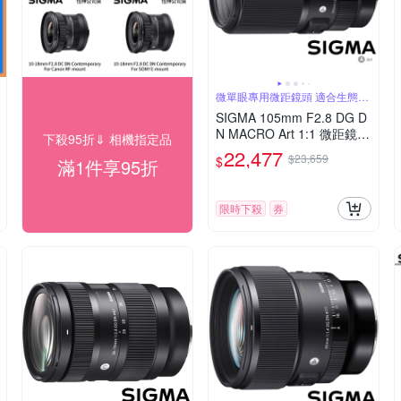
微單眼專用微距鏡頭 適合生態拍
攝
SIGMA 105mm F2.8 DG D
N MACRO Art 1:1 微距鏡頭
下殺95折⇓ 相機指定品
(公司貨) 望遠定焦鏡頭 全片
22,477
$23,659
$
滿1件享95折
幅無反微單眼鏡頭
限時下殺
券