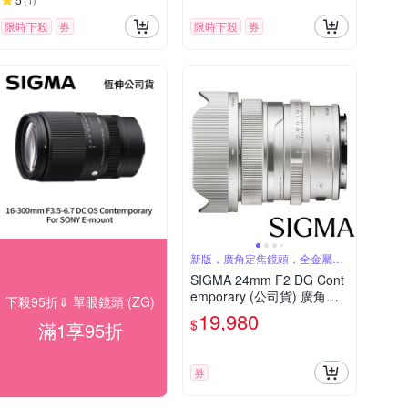
(
1
)
限時下殺
券
限時下殺
券
新版，廣角定焦鏡頭，全金屬結
構
SIGMA 24mm F2 DG Cont
emporary (公司貨) 廣角定
下殺95折⇓ 單眼鏡頭 (ZG)
焦鏡頭 全片幅無反微單眼鏡
19,980
$
滿1享95折
頭 i系列
券