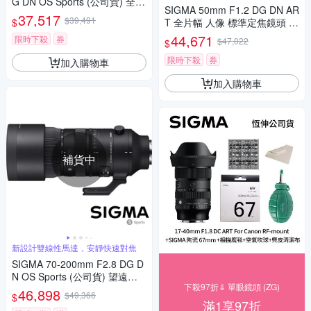
G DN OS Sports (公司貨) 全片
準
SIGMA 50mm F1.2 DG DN AR
幅微單眼鏡頭 超望遠變焦鏡頭
37,517
$39,491
$
T 全片幅 人像 標準定焦鏡頭 F
飛羽攝影 拍鳥
or SONY E-mount (公司貨)
44,671
限時下殺
券
$47,022
$
限時下殺
券
加入購物車
加入購物車
補貨中
新設計雙線性馬達，安靜快速對焦
SIGMA 70-200mm F2.8 DG D
N OS Sports (公司貨) 望遠變
下殺97折⇓ 單眼鏡頭 (ZG)
焦鏡頭 大三元 全片幅無反微單
46,898
$49,366
$
眼鏡頭
滿1享97折