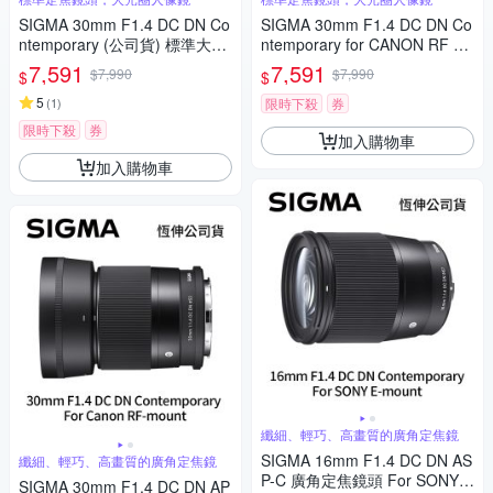
SIGMA 30mm F1.4 DC DN Co
SIGMA 30mm F1.4 DC DN Co
ntemporary (公司貨) 標準大光
ntemporary for CANON RF 接
圈定焦鏡頭 人像鏡 APS-C 無反
環 (公司貨) 標準大光圈定焦鏡
7,591
7,591
$7,990
$7,990
$
$
微單眼專用鏡頭
人像鏡 APS-C 無反微單眼專用
5
鏡頭
(
1
)
限時下殺
券
限時下殺
券
加入購物車
加入購物車
纖細、輕巧、高畫質的廣角定焦鏡
SIGMA 16mm F1.4 DC DN AS
纖細、輕巧、高畫質的廣角定焦鏡
P-C 廣角定焦鏡頭 For SONY E
SIGMA 30mm F1.4 DC DN AP