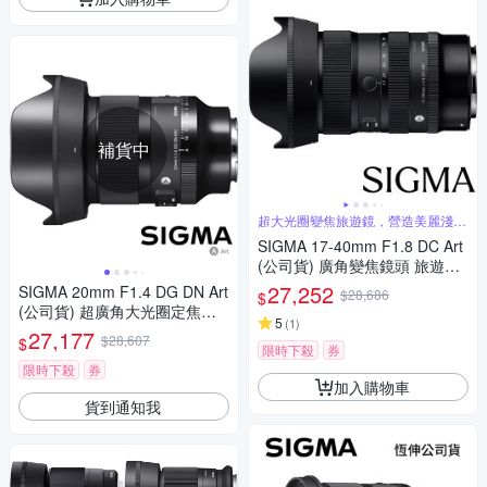
補貨中
超大光圈變焦旅遊鏡，營造美麗淺景
深
SIGMA 17-40mm F1.8 DC Art
(公司貨) 廣角變焦鏡頭 旅遊鏡
APS-C 無反微單眼鏡頭
27,252
SIGMA 20mm F1.4 DG DN Art
$28,686
$
(公司貨) 超廣角大光圈定焦鏡
5
(
1
)
全片幅微單眼鏡頭 星空 天文鏡
27,177
$28,607
$
限時下殺
券
限時下殺
券
加入購物車
貨到通知我