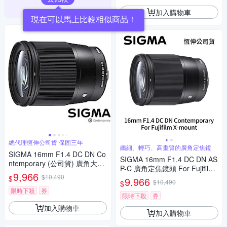
加入購物車
現在可以馬上比較相似商品！
總代理恆伸公司貨 保固三年
纖細、輕巧、高畫質的廣角定焦鏡
SIGMA 16mm F1.4 DC DN Co
SIGMA 16mm F1.4 DC DN AS
ntemporary (公司貨) 廣角大光
P-C 廣角定焦鏡頭 For Fujifilm
圈定焦鏡 人像鏡 APS-C 無反微
9,966
$10,490
X-mount (公司貨)
$
9,966
單眼專用鏡頭
$10,490
$
限時下殺
券
限時下殺
券
加入購物車
加入購物車