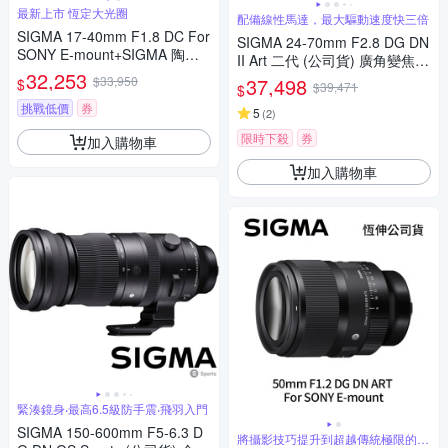
最新上市 恆定大光圈
配備線性馬達，最大驅動速度快三倍
SIGMA 17-40mm F1.8 DC For
SIGMA 24-70mm F2.8 DG DN
SONY E-mount+SIGMA 陶瓷 6
II Art 二代 (公司貨) 廣角變焦鏡
7mm保護鏡+相機魔毯+BW-13
32,253
頭 全片幅無反微單眼鏡頭 旅遊
$33,950
37,498
$
$39,471
$
0吹球+3030麂皮清潔布 (公司
鏡 大三元
貨)
挑戰低價
券
5
(
2
)
限時下殺
券
加入購物車
加入購物車
緊湊鏡身‧最高6.5級防手震‧飛羽入門
SIGMA 150-600mm F5-6.3 D
將攝影技巧提升到超越傳統極限的水