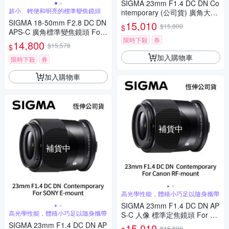
SIGMA 23mm F1.4 DC DN Co
超小、輕便和明亮的標準變焦鏡頭
ntemporary (公司貨) 廣角大光
圈定焦鏡 人像鏡 APS-C 無反微
SIGMA 18-50mm F2.8 DC DN
15,010
$15,800
$
單眼專用鏡頭
APS-C 廣角標準變焦鏡頭 For
限時下殺
券
Canon RF-mount (公司貨)
14,800
$15,578
$
加入購物車
限時下殺
券
加入購物車
補貨中
補貨中
高光學性能，體積小巧足以隨身攜帶
SIGMA 23mm F1.4 DC DN AP
高光學性能，體積小巧足以隨身攜帶
S-C 人像 標準定焦鏡頭 For Ca
non RF-mount (公司貨)
SIGMA 23mm F1.4 DC DN AP
15,010
$15,800