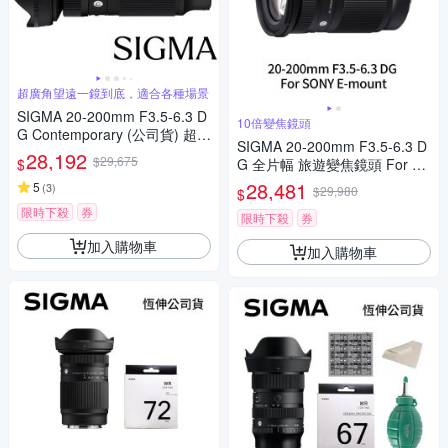
超廣角望遠一鏡到底，適合各種場景
SIGMA 20-200mm F3.5-6.3 D
10倍變焦鏡頭
G Contemporary (公司貨) 超廣
SIGMA 20-200mm F3.5-6.3 D
角變焦鏡頭 旅遊鏡 全片幅無反
28,192
$29,675
$
G 全片幅 旅遊變焦鏡頭 For S
微單眼鏡頭
ONY E-mount (公司貨)
28,481
5
(
3
)
$29,980
$
限時下殺
券
限時下殺
券
加入購物車
加入購物車