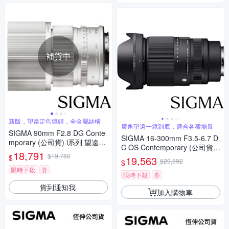
補貨中
新版，望遠定焦鏡頭，全金屬結構
廣角望遠一鏡到底，適合各種場景
SIGMA 90mm F2.8 DG Conte
SIGMA 16-300mm F3.5-6.7 D
mporary (公司貨) i系列 望遠定
C OS Contemporary (公司貨)
焦鏡頭 全片幅無反微單眼鏡頭
18,791
$19,780
廣角變焦鏡頭 旅遊鏡 APS-C 無
$
19,563
$20,592
$
反微單眼鏡頭
限時下殺
券
限時下殺
券
貨到通知我
加入購物車