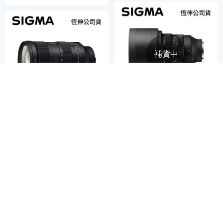
補貨中
世界上第一個，徹底改變了人像攝影
遠遠超越標準的標準變焦鏡頭
SIGMA 135mm F1.4 DG ART
SIGMA 28-105mm F2.8 DG D
全片幅 人像 定焦鏡頭 For SON
N ART 全片幅 旅遊 標準變焦鏡
Y E-mount (公司貨)
61,655
$64,900
$
頭 For SONY E-mount (公司
50,929
$53,609
$
貨)
5
(
1
)
限時下殺
券
限時下殺
券
加入購物車
貨到通知我