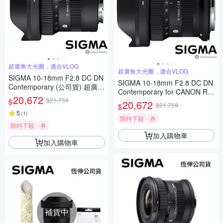
超廣角大光圈，適合VLOG
超廣角大光圈，適合VLOG
SIGMA 10-18mm F2.8 DC DN
SIGMA 10-18mm F2.8 DC DN
Contemporary (公司貨) 超廣角
Contemporary for CANON RF
變焦鏡頭 APS-C 無反微單眼鏡
20,672
$21,759
接環 (公司貨) 超廣角變焦鏡頭
$
20,672
頭
$21,759
$
APS-C 無反微單眼鏡頭
5
(
1
)
限時下殺
券
限時下殺
券
加入購物車
加入購物車
補貨中