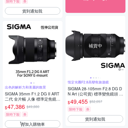
限時下殺
券
貨到通知我
補貨中
恆定光圈F2.8高變焦旅遊鏡
出色的解析力和美麗的散景
SIGMA 28-105mm F2.8 DG D
SIGMA 35mm F1.2 DG II ART
N Art (公司貨) 標準變焦鏡頭 全
二代 全片幅 人像 標準定焦鏡頭
片幅無反微單眼鏡頭 旅遊鏡
49,455
$52,057
$
For SONY E-mount (公司貨)
47,386
$49,880
$
限時下殺
券
限時下殺
券
貨到通知我
加入購物車