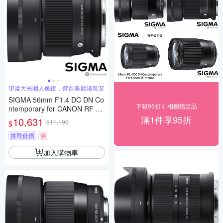
望遠大光圈人像鏡，營造美麗淺景深
SIGMA 56mm F1.4 DC DN Co
下殺95折⇓ 相機指定品
ntemporary for CANON RF 接
環 (公司貨) 望遠大光圈定焦鏡
滿1件享95折
10,631
$11,190
$
人像鏡 APS-C 無反微單眼專用
鏡頭
挑戰低價
券
加入購物車