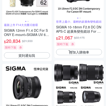
世界上最小、最輕的超廣角變焦鏡頭
最新上市 F14大光圈 E接環
SIGMA 10-18mm F2.8 DC DN
SIGMA 12mm F1.4 DC For S
APS-C 超廣角變焦鏡頭 For Ca
ONY E-mount+SIGMA UV 62
non RF-mount (公司貨)
21,067
$22,175
$
mm保護鏡+相機魔毯 (公司貨)
20,834
$21,930
$
限時下殺
券
限時下殺
券
加入購物車
貨到通知我