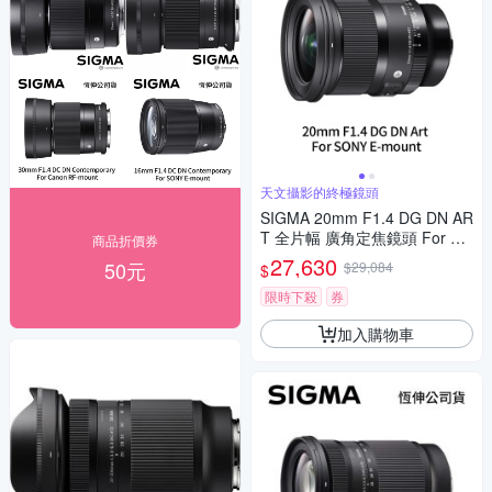
天文攝影的終極鏡頭
SIGMA 20mm F1.4 DG DN AR
T 全片幅 廣角定焦鏡頭 For SO
商品折價券
NY E-mount (公司貨)
27,630
50元
$29,084
$
限時下殺
券
加入購物車