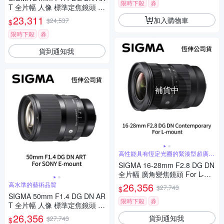
限時下殺
券
T 全片幅 人像 標準定焦鏡頭 F
or L-mount (公司貨)
23,311
加入購物車
$24,537
$
限時下殺
券
貨到通知我
補貨中
高性能具有恆定光圈的緊湊型超廣角
變焦
SIGMA 16-28mm F2.8 DG DN
全片幅 廣角變焦鏡頭 For L-mo
unt (公司貨)
高水準的藝術品質
26,356
$27,743
$
SIGMA 50mm F1.4 DG DN AR
限時下殺
券
T 全片幅 人像 標準定焦鏡頭 F
or SONY E-mount (公司貨)
26,356
貨到通知我
$27,743
$