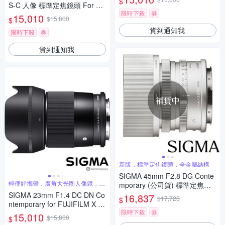
$
S-C 人像 標準定焦鏡頭 For SO
限時下殺
券
NY E-mount (公司貨)
15,010
$15,800
$
貨到通知我
限時下殺
券
貨到通知我
補貨中
新版，標準定焦鏡頭，全金屬結構
SIGMA 45mm F2.8 DG Conte
輕便好攜帶，廣角大光圈人像鏡，美
mporary (公司貨) 標準定焦鏡
麗淺景深
頭 全片幅無反微單眼鏡頭 i系列
SIGMA 23mm F1.4 DC DN Co
16,837
$17,723
$
ntemporary for FUJIFILM X 富
限時下殺
券
士接環 (公司貨) 廣角大光圈定
15,010
$15,800
$
焦鏡 人像鏡 APS-C 無反微單眼