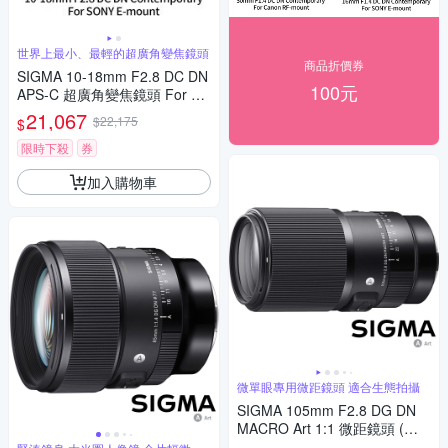
世界上最小、最輕的超廣角變焦鏡頭
商品折價券
SIGMA 10-18mm F2.8 DC DN
100元
APS-C 超廣角變焦鏡頭 For SO
NY E-mount (公司貨)
21,067
$22,175
$
限時下殺
券
加入購物車
微單眼專用微距鏡頭 適合生態拍攝
SIGMA 105mm F2.8 DG DN
MACRO Art 1:1 微距鏡頭 (公
司貨) 望遠定焦鏡頭 全片幅無