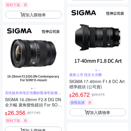
限時下殺
券
加入購物車
最新上市 恆定大光圈
SIGMA 17-40mm F1.8 DC Art
標準鏡頭 (公司貨)
高性能具有恆定光圈的緊湊型超廣角
26,672
$28,075
$
變焦
SIGMA 16-28mm F2.8 DG DN
挑戰低價
券
全片幅 廣角變焦鏡頭 For SON
Y E-mount (公司貨)
26,356
加入購物車
$27,743
$
限時下殺
券
加入購物車