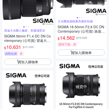
大光圈旅遊鏡兼具微距拍攝
SIGMA 18-50mm F2.8 DC DN
望遠大光圈人像鏡，美麗淺景深
Contemporary (公司貨) 旅遊鏡
APS-C 無反微單眼專用鏡頭
SIGMA 56mm F1.4 DC DN Co
14,562
$15,328
$
ntemporary (公司貨) 望遠大光
限時下殺
券
圈定焦鏡頭 人像鏡 APS-C 無反
10,631
$11,190
$
微單眼專用鏡頭
加入購物車
挑戰低價
券
加入購物車
補貨中