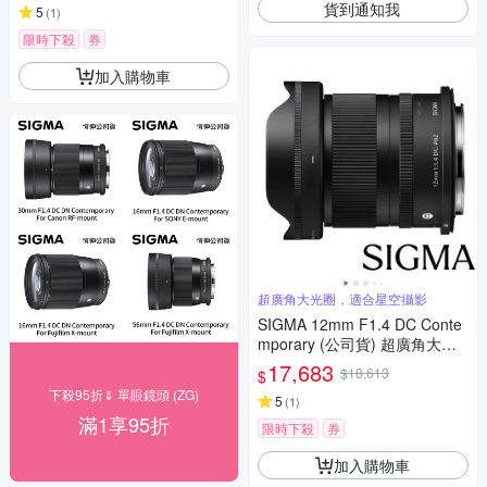
貨到通知我
專用鏡頭
5
(
1
)
限時下殺
券
加入購物車
超廣角大光圈，適合星空攝影
SIGMA 12mm F1.4 DC Conte
mporary (公司貨) 超廣角大光
圈定焦鏡 星空鏡 APS-C 無反微
17,683
$18,613
$
單眼專用鏡頭
下殺95折⇓ 單眼鏡頭 (ZG)
5
(
1
)
滿1享95折
限時下殺
券
加入購物車