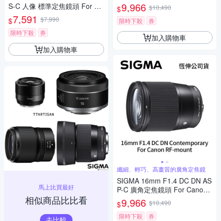
-mount (公司貨)
9,966
S-C 人像 標準定焦鏡頭 For Ca
$10,490
$
non RF-mount (公司貨)
7,591
$7,990
$
限時下殺
券
限時下殺
券
加入購物車
加入購物車
纖細、輕巧、高畫質的廣角定焦鏡
SIGMA 16mm F1.4 DC DN AS
馬上比買最好
P-C 廣角定焦鏡頭 For Canon
相似商品比比看
RF-mount (公司貨)
9,966
$10,490
$
限時下殺
券
去比較