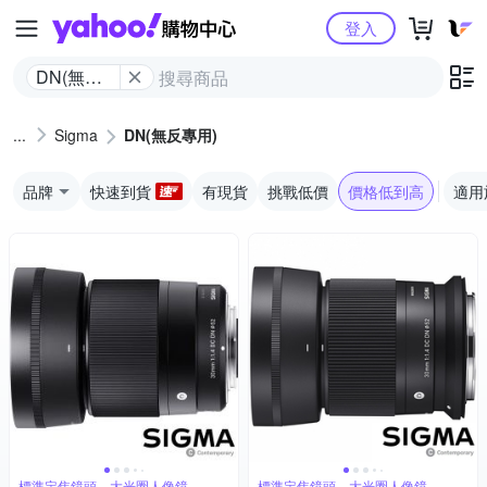
Yahoo購物中心
登入
DN(無反
專用)
Sigma
DN(無反專用)
品牌
快速到貨
有現貨
挑戰低價
價格低到高
適用
標準定焦鏡頭，大光圈人像鏡
標準定焦鏡頭，大光圈人像鏡