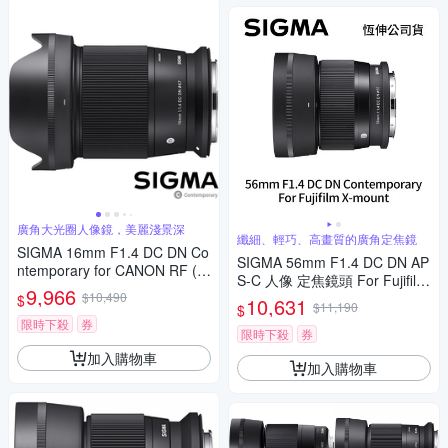
廣角大光圈人像鏡，美麗淺景深
纖細、輕巧、高畫質的廣角定焦鏡
SIGMA 16mm F1.4 DC DN Co
SIGMA 56mm F1.4 DC DN AP
ntemporary for CANON RF (公
S-C 人像 定焦鏡頭 For Fujifilm
司貨) 廣角大光圈定焦鏡 人像
9,966
$10,490
X-mount (公司貨)
$
10,631
鏡 APS-C 無反微單眼專用鏡頭
$11,190
$
限時下殺
券
限時下殺
券
加入購物車
加入購物車