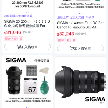
超值加購72mm保護鏡
最新上市 恆定大光圈 RF接環
SIGMA 20-200mm F3.5-6.3 D
SIGMA 17-40mm F1.8 DC For
G 全片幅 旅遊變焦鏡頭 For S
Canon RF-mount+SIGMA 陶
ONY E-mount + SIGMA WR U
31,046
瓷 67mm保護鏡+相機魔毯+BW
$32,680
32,243
$
$33,240
$
V 72mm 最頂級保護鏡 (公司
-130吹球+麂皮清潔布(公司貨)
貨)
限時下殺
券
限時下殺
券
加入購物車
加入購物車