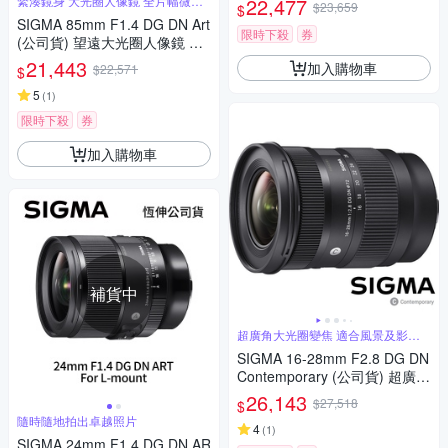
緊湊鏡身 大光圈人像鏡 全片幅微單
22,477
$23,659
$
眼鏡頭
反微單眼鏡頭
SIGMA 85mm F1.4 DG DN Art
限時下殺
券
(公司貨) 望遠大光圈人像鏡 全
片幅微單眼鏡頭
21,443
加入購物車
$22,571
$
5
(
1
)
限時下殺
券
加入購物車
補貨中
超廣角大光圈變焦 適合風景及影片
錄製
SIGMA 16-28mm F2.8 DG DN
Contemporary (公司貨) 超廣角
大光圈變焦鏡 全片幅微單眼鏡
26,143
$27,518
$
頭
隨時隨地拍出卓越照片
4
(
1
)
SIGMA 24mm F1.4 DG DN AR