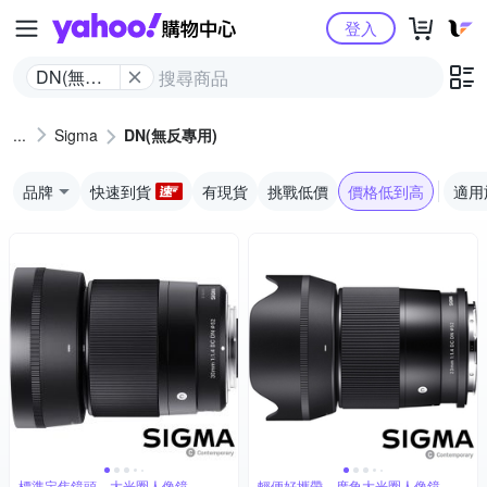
Yahoo購物中心
登入
DN(無反
專用)
Sigma
DN(無反專用)
品牌
快速到貨
有現貨
挑戰低價
價格低到高
適用
標準定焦鏡頭，大光圈人像鏡
輕便好攜帶，廣角大光圈人像鏡，美