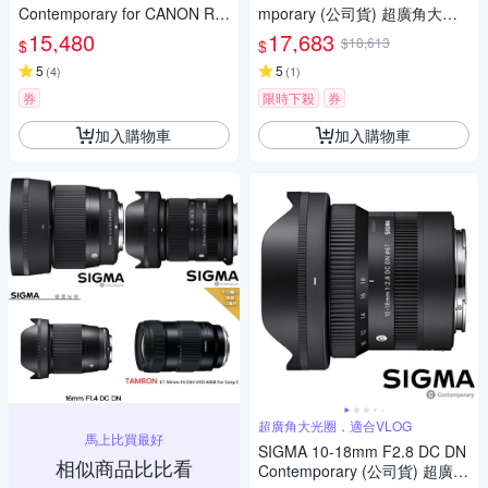
Contemporary for CANON RF
mporary (公司貨) 超廣角大光
接環 (公司貨) 旅遊鏡 APS-C 無
圈定焦鏡 星空鏡 APS-C 無反微
15,480
17,683
$18,613
$
$
反微單眼專用鏡頭
單眼專用鏡頭
5
5
(
4
)
(
1
)
券
限時下殺
券
加入購物車
加入購物車
超廣角大光圈，適合VLOG
馬上比買最好
SIGMA 10-18mm F2.8 DC DN
相似商品比比看
Contemporary (公司貨) 超廣角