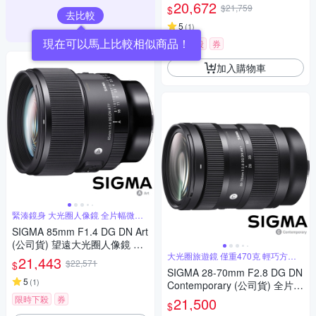
變焦鏡頭 APS-C 無反微單眼鏡
20,672
$21,759
$
頭
去比較
5
(
1
)
現在可以馬上比較相似商品！
限時下殺
券
加入購物車
緊湊鏡身 大光圈人像鏡 全片幅微單
眼鏡頭
SIGMA 85mm F1.4 DG DN Art
(公司貨) 望遠大光圈人像鏡 全
片幅微單眼鏡頭
大光圈旅遊鏡 僅重470克 輕巧方便
21,443
$22,571
$
攜帶
SIGMA 28-70mm F2.8 DG DN
5
(
1
)
Contemporary (公司貨) 全片幅
微單眼鏡頭 旅遊鏡
限時下殺
券
21,500
$