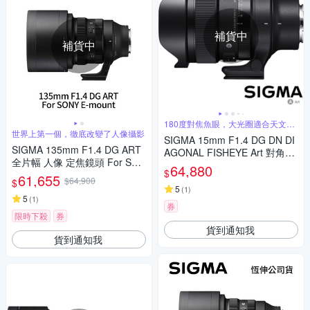
補貨中
補貨中
180度對焦魚眼，大光圈適合天文攝
影
世界上第一個，徹底改變了人像攝影
SIGMA 15mm F1.4 DG DN DI
SIGMA 135mm F1.4 DG ART
AGONAL FISHEYE Art 對角魚
全片幅 人像 定焦鏡頭 For SON
眼鏡頭 (公司貨) 全片幅無反微
64,880
$
Y E-mount (公司貨)
61,655
單眼鏡頭 適合拍攝星空、銀
$64,900
$
河、螢火蟲
5
(
1
)
5
(
1
)
券
限時下殺
券
貨到通知我
貨到通知我