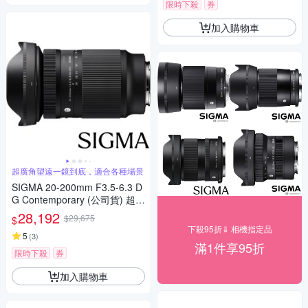
限時下殺
券
加入購物車
超廣角望遠一鏡到底，適合各種場景
SIGMA 20-200mm F3.5-6.3 D
G Contemporary (公司貨) 超廣
角變焦鏡頭 旅遊鏡 全片幅無反
28,192
$29,675
$
微單眼鏡頭
下殺95折⇓ 相機指定品
5
(
3
)
滿1件享95折
限時下殺
券
加入購物車