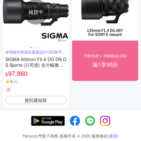
補貨中
採用線性馬達及最新設計OS2防手震
系統
下殺95折⇓ 單眼鏡頭 (ZG)
SIGMA 500mm F5.6 DG DN O
滿1享95折
S Sports (公司貨) 全片幅微單
眼鏡頭 超望遠定焦鏡頭 運動 飛
97,880
$
羽攝影 拍鳥
5
(
1
)
券
貨到通知我
Yahoo台灣電子商務 版權所有 © 2026 服務條款(
更新
)