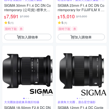
麗淺景深
SIGMA 30mm F1.4 DC DN Co
SIGMA 23mm F1.4 DC DN Co
ntemporary (公司貨) 標準大光
ntemporary for FUJIFILM X 富
圈定焦鏡頭 人像鏡 APS-C 無反
士接環 (公司貨) 廣角大光圈定
7,591
15,010
$7,990
$15,800
$
$
微單眼專用鏡頭
焦鏡 人像鏡 APS-C 無反微單眼
5
專用鏡頭
5
(
1
)
(
1
)
限時下殺
券
限時下殺
券
加入購物車
加入購物車
大光圈旅遊鏡兼具微距拍攝
超廣角大光圈，適合星空攝影
SIGMA 18-50mm F2.8 DC DN
SIGMA 12mm F1.4 DC Conte