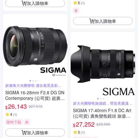
加入購物車
5
(
1
)
券
加入購物車
超廣角大光圈變焦 適合風景及影片
錄製
SIGMA 16-28mm F2.8 DG DN
Contemporary (公司貨) 超廣角
大光圈變焦鏡 全片幅微單眼鏡
超大光圈變焦旅遊鏡，營造美麗淺景
26,143
$27,518
$
深
頭
SIGMA 17-40mm F1.8 DC Art
4
(
1
)
(公司貨) 廣角變焦鏡頭 旅遊鏡
APS-C 無反微單眼鏡頭
限時下殺
券
27,252
$28,686
$
加入購物車
5
(
1
)