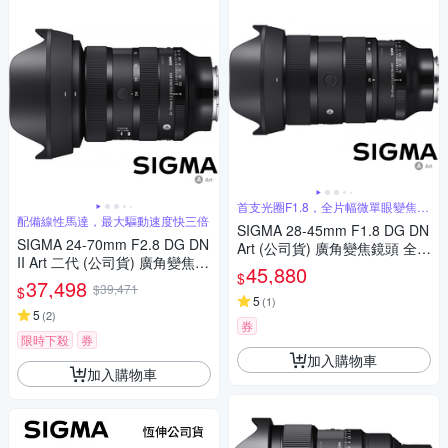
首支光圈F1.8，全片幅微單眼變焦鏡
頭
配備線性馬達，最大驅動速度快三倍
SIGMA 28-45mm F1.8 DG DN
SIGMA 24-70mm F2.8 DG DN
Art (公司貨) 廣角變焦鏡頭 全片
II Art 二代 (公司貨) 廣角變焦鏡
幅無反微單眼鏡頭 旅遊鏡
45,880
$
頭 全片幅無反微單眼鏡頭 旅遊
37,498
$39,471
$
鏡 大三元
5
(
1
)
5
(
2
)
券
限時下殺
券
加入購物車
加入購物車