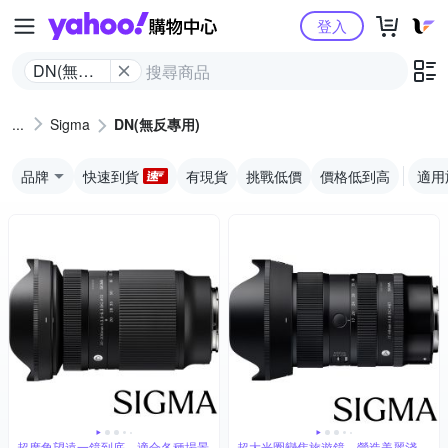
Yahoo購物中心
登入
DN(無反
專用)
Sigma
DN(無反專用)
品牌
快速到貨
有現貨
挑戰低價
價格低到高
適用
超廣角望遠一鏡到底，適合各種場景
超大光圈變焦旅遊鏡，營造美麗淺景