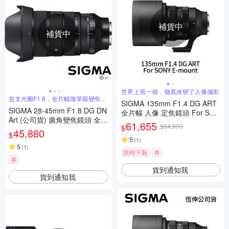
補貨中
補貨中
世界上第一個，徹底改變了人像攝影
首支光圈F1.8，全片幅微單眼變焦鏡
SIGMA 135mm F1.4 DG ART
頭
SIGMA 28-45mm F1.8 DG DN
全片幅 人像 定焦鏡頭 For SON
Art (公司貨) 廣角變焦鏡頭 全片
Y E-mount (公司貨)
61,655
$64,900
$
幅無反微單眼鏡頭 旅遊鏡
45,880
$
5
(
1
)
5
(
1
)
限時下殺
券
券
貨到通知我
貨到通知我