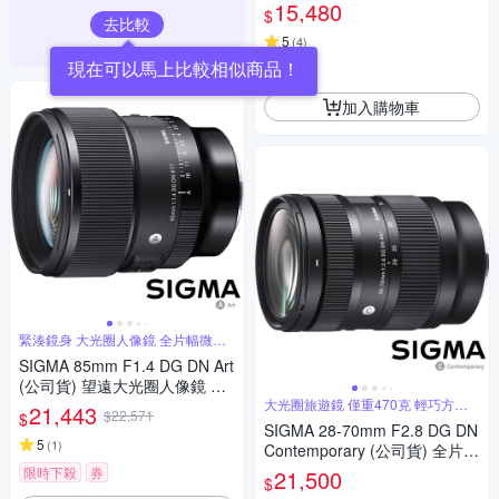
接環 (公司貨) 旅遊鏡 APS-C 無
15,480
$
反微單眼專用鏡頭
去比較
5
(
4
)
現在可以馬上比較相似商品！
券
加入購物車
緊湊鏡身 大光圈人像鏡 全片幅微單
眼鏡頭
SIGMA 85mm F1.4 DG DN Art
(公司貨) 望遠大光圈人像鏡 全
片幅微單眼鏡頭
大光圈旅遊鏡 僅重470克 輕巧方便
21,443
$22,571
$
攜帶
SIGMA 28-70mm F2.8 DG DN
5
(
1
)
Contemporary (公司貨) 全片幅
微單眼鏡頭 旅遊鏡
限時下殺
券
21,500
$