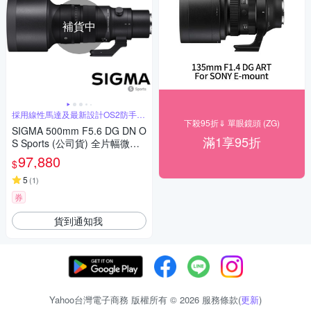
補貨中
採用線性馬達及最新設計OS2防手震
系統
下殺95折⇓ 單眼鏡頭 (ZG)
SIGMA 500mm F5.6 DG DN O
滿1享95折
S Sports (公司貨) 全片幅微單
眼鏡頭 超望遠定焦鏡頭 運動 飛
97,880
$
羽攝影 拍鳥
5
(
1
)
券
貨到通知我
Yahoo台灣電子商務 版權所有 © 2026 服務條款(
更新
)