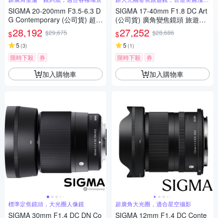
深
SIGMA 20-200mm F3.5-6.3 D
SIGMA 17-40mm F1.8 DC Art
G Contemporary (公司貨) 超廣
(公司貨) 廣角變焦鏡頭 旅遊鏡
角變焦鏡頭 旅遊鏡 全片幅無反
APS-C 無反微單眼鏡頭
28,192
27,252
$29,675
$28,686
$
$
微單眼鏡頭
5
5
(
3
)
(
1
)
限時下殺
券
限時下殺
券
加入購物車
加入購物車
標準定焦鏡頭，大光圈人像鏡
超廣角大光圈，適合星空攝影
SIGMA 30mm F1.4 DC DN Co
SIGMA 12mm F1.4 DC Conte