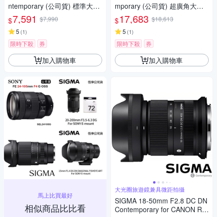
ntemporary (公司貨) 標準大光
mporary (公司貨) 超廣角大光
圈定焦鏡頭 人像鏡 APS-C 無反
圈定焦鏡 星空鏡 APS-C 無反微
7,591
17,683
$7,990
$18,613
$
$
微單眼專用鏡頭
單眼專用鏡頭
5
5
(
1
)
(
1
)
限時下殺
券
限時下殺
券
加入購物車
加入購物車
大光圈旅遊鏡兼具微距拍攝
馬上比買最好
SIGMA 18-50mm F2.8 DC DN
相似商品比比看
Contemporary for CANON RF