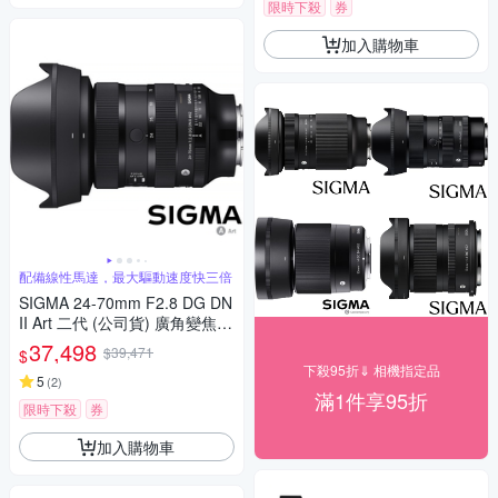
限時下殺
券
加入購物車
配備線性馬達，最大驅動速度快三倍
SIGMA 24-70mm F2.8 DG DN
II Art 二代 (公司貨) 廣角變焦鏡
頭 全片幅無反微單眼鏡頭 旅遊
37,498
$39,471
$
鏡 大三元
下殺95折⇓ 相機指定品
5
(
2
)
滿1件享95折
限時下殺
券
加入購物車