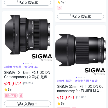
加入購物車
5
(
1
)
券
加入購物車
超廣角大光圈，適合VLOG
SIGMA 10-18mm F2.8 DC DN
Contemporary (公司貨) 超廣角
變焦鏡頭 APS-C 無反微單眼鏡
輕便好攜帶，廣角大光圈人像鏡，美
20,672
$21,759
$
麗淺景深
頭
SIGMA 23mm F1.4 DC DN Co
5
(
1
)
ntemporary for FUJIFILM X 富
士接環 (公司貨) 廣角大光圈定
限時下殺
券
15,010
$15,800
$
焦鏡 人像鏡 APS-C 無反微單眼
加入購物車
專用鏡頭
5
(
1
)