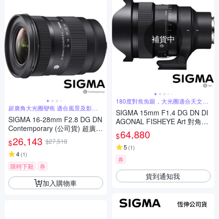
補貨中
180度對焦魚眼，大光圈適合天文攝
影
超廣角大光圈變焦 適合風景及影片
SIGMA 15mm F1.4 DG DN DI
錄製
SIGMA 16-28mm F2.8 DG DN
AGONAL FISHEYE Art 對角魚
Contemporary (公司貨) 超廣角
眼鏡頭 (公司貨) 全片幅無反微
64,880
$
大光圈變焦鏡 全片幅微單眼鏡
26,143
單眼鏡頭 適合拍攝星空、銀
$27,518
$
頭
河、螢火蟲
5
(
1
)
4
(
1
)
券
限時下殺
券
貨到通知我
加入購物車