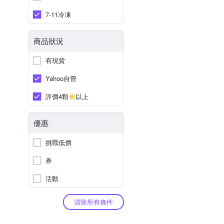
7-11冷凍
商品狀況
有現貨
Yahoo自營
評價4顆
以上
優惠
挑戰低價
券
活動
清除所有條件