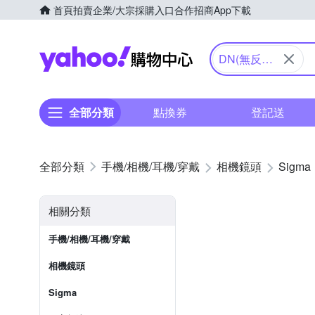
首頁
拍賣
企業/大宗採購入口
合作招商
App下載
Yahoo購物中心
DN(無反專
用)
全部分類
點換券
登記送
手機/相機/耳機/穿戴
相機鏡頭
Sigma
相關分類
手機/相機/耳機/穿戴
相機鏡頭
Sigma