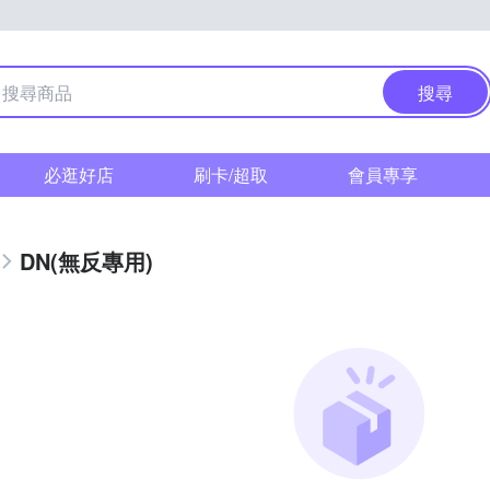
搜尋
必逛好店
刷卡/超取
會員專享
DN(無反專用)