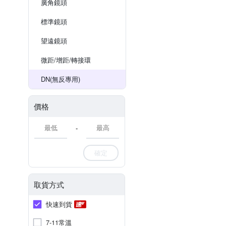
廣角鏡頭
標準鏡頭
望遠鏡頭
微距/增距/轉接環
DN(無反專用)
價格
-
確定
取貨方式
快速到貨
7-11常溫