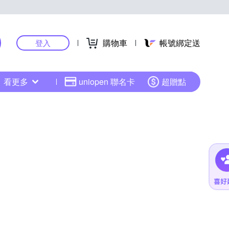
購物車
帳號綁定送
登入
看更多
uniopen 聯名卡
超贈點