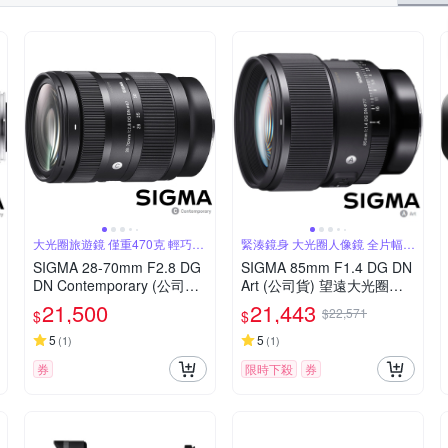
大光圈旅遊鏡 僅重470克 輕巧方
緊湊鏡身 大光圈人像鏡 全片幅微
便攜帶
單眼鏡頭
SIGMA 28-70mm F2.8 DG
SIGMA 85mm F1.4 DG DN
DN Contemporary (公司貨)
Art (公司貨) 望遠大光圈人
全片幅微單眼鏡頭 旅遊鏡
像鏡 全片幅微單眼鏡頭
21,500
21,443
$22,571
$
$
5
5
(
1
)
(
1
)
券
限時下殺
券