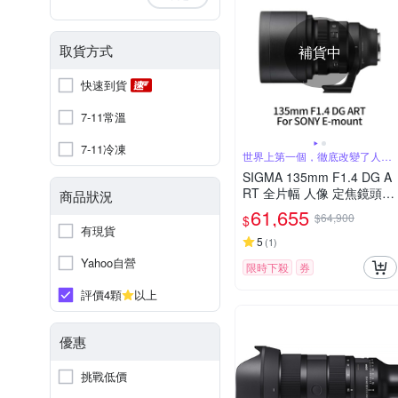
取貨方式
補貨中
快速到貨
7-11常溫
7-11冷凍
世界上第一個，徹底改變了人像
攝影
SIGMA 135mm F1.4 DG A
RT 全片幅 人像 定焦鏡頭 F
商品狀況
or SONY E-mount (公司貨)
61,655
$64,900
$
有現貨
5
(
1
)
Yahoo自營
限時下殺
券
評價4顆
以上
優惠
挑戰低價