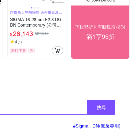
超廣角大光圈變焦 適合風景及影
片錄製
SIGMA 16-28mm F2.8 DG
DN Contemporary (公司貨)
下殺95折⇓ 單眼鏡頭 (ZG)
超廣角大光圈變焦鏡 全片幅
26,143
$27,518
$
滿1享95折
微單眼鏡頭
4
(
1
)
限時下殺
券
搜尋
#Sigma - DN(無反專用)