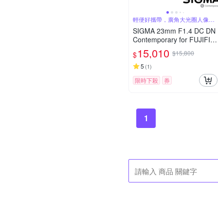
輕便好攜帶，廣角大光圈人像
鏡，美麗淺景深
SIGMA 23mm F1.4 DC DN
Contemporary for FUJIFIL
M X 富士接環 (公司貨) 廣角
15,010
$15,800
$
大光圈定焦鏡 人像鏡 APS-
C 無反微單眼專用鏡頭
5
(
1
)
限時下殺
券
1