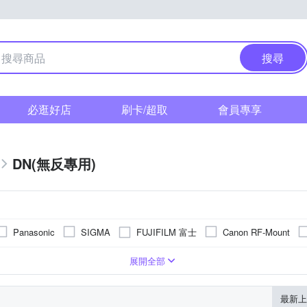
搜尋
必逛好店
刷卡/超取
會員專享
DN(無反專用)
FUJIFILM 富士
Panasonic
SIGMA
Canon RF-Mount
變焦
超廣角變焦
超廣角定焦
廣角望遠
望遠變焦
展開全部
最新上