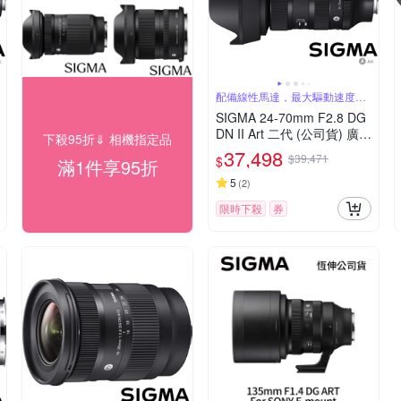
配備線性馬達，最大驅動速度快
三倍
SIGMA 24-70mm F2.8 DG
DN II Art 二代 (公司貨) 廣角
下殺95折⇓ 相機指定品
變焦鏡頭 全片幅無反微單眼
37,498
$39,471
$
滿1件享95折
鏡頭 旅遊鏡 大三元
5
(
2
)
限時下殺
券