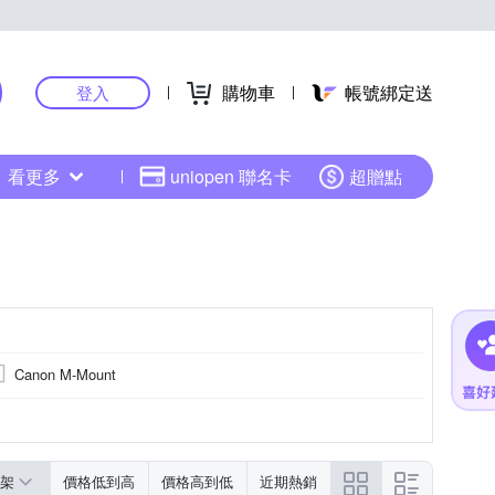
購物車
帳號綁定送
登入
看更多
uniopen 聯名卡
超贈點
Canon M-Mount
標準定焦
廣角定焦
望遠定焦
更多
架
價格低到高
價格高到低
近期熱銷