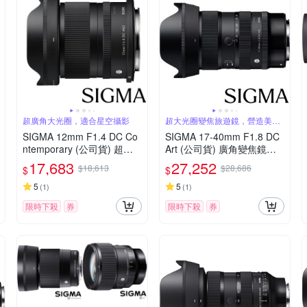
超廣角大光圈，適合星空攝影
超大光圈變焦旅遊鏡，營造美麗
淺景深
SIGMA 12mm F1.4 DC Co
SIGMA 17-40mm F1.8 DC
ntemporary (公司貨) 超廣
Art (公司貨) 廣角變焦鏡頭
角大光圈定焦鏡 星空鏡 AP
旅遊鏡 APS-C 無反微單眼
17,683
27,252
$18,613
$28,686
$
$
S-C 無反微單眼專用鏡頭
鏡頭
5
5
(
1
)
(
1
)
限時下殺
券
限時下殺
券