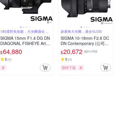
180度對焦魚眼，大光圈適合天
超廣角大光圈，適合VLOG
文攝影
SIGMA 15mm F1.4 DG DN
SIGMA 10-18mm F2.8 DC
DIAGONAL FISHEYE Art
DN Contemporary (公司貨)
對角魚眼鏡頭 (公司貨) 全片
超廣角變焦鏡頭 APS-C 無
64,880
20,672
$21,759
$
$
幅無反微單眼鏡頭 適合拍攝
反微單眼鏡頭
星空、銀河、螢火蟲
5
5
(
1
)
(
1
)
券
限時下殺
券