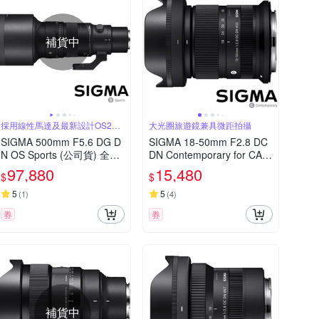
補貨中
採用線性馬達及最新設計OS2防
大光圈旅遊鏡兼具微距拍攝
手震系統
SIGMA 500mm F5.6 DG D
SIGMA 18-50mm F2.8 DC
N OS Sports (公司貨) 全片
DN Contemporary for CAN
幅微單眼鏡頭 超望遠定焦鏡
ON RF 接環 (公司貨) 旅遊
97,880
15,480
$
$
頭 運動 飛羽攝影 拍鳥
鏡 APS-C 無反微單眼專用
鏡頭
5
5
(
1
)
(
4
)
券
券
補貨中