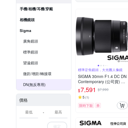
手機/相機/耳機/穿戴
相機鏡頭
Sigma
廣角鏡頭
標準鏡頭
望遠鏡頭
標準定焦鏡頭，大光圈人像鏡
微距/增距/轉接環
SIGMA 30mm F1.4 DC DN
Contemporary (公司貨) 標
DN(無反專用)
準大光圈定焦鏡頭 人像鏡 A
7,591
$7,990
$
PS-C 無反微單眼專用鏡頭
5
(
1
)
價格
限時下殺
券
-
確定