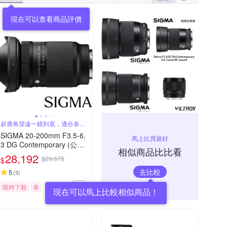
現在可以查看商品評價
超廣角望遠一鏡到底，適合各種
場景
SIGMA 20-200mm F3.5-6.
馬上比買最好
3 DG Contemporary (公司
相似商品比比看
貨) 超廣角變焦鏡頭 旅遊鏡
28,192
$29,675
$
全片幅無反微單眼鏡頭
去比較
5
(
3
)
限時下殺
券
現在可以馬上比較相似商品！