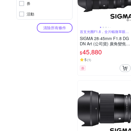
券
活動
清除所有條件
首支光圈F1.8，全片幅微單眼變
焦鏡頭
SIGMA 28-45mm F1.8 DG
DN Art (公司貨) 廣角變焦鏡
頭 全片幅無反微單眼鏡頭
45,880
$
旅遊鏡
5
(
1
)
券