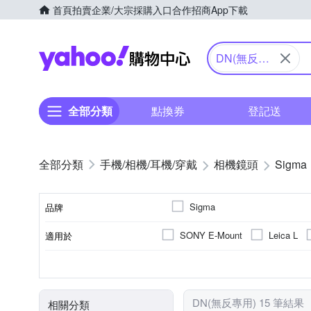
首頁
拍賣
企業/大宗採購入口
合作招商
App下載
Yahoo購物中心
DN(無反專
用)
全部分類
點換券
登記送
手機/相機/耳機/穿戴
相機鏡頭
Sigma
Sigma
品牌
SONY E-Mount
Leica L
適用於
品牌名稱
人像鏡
公司貨
恆定光圈
旅遊鏡
非
廣角
9
11
7
13
鏡頭功能
光圈葉片數
來源
恆定光圈
超望遠定焦
魚眼
DN(無反專用) 15 筆結果
相關分類