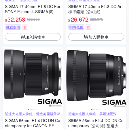
SIGMA 17-40mm F1.8 DC For
SIGMA 17-40mm F1.8 DC Art
SONY E-mount+SIGMA 陶瓷 6
標準鏡頭 (公司貨)
7mm保護鏡+相機魔毯+BW-13
32,253
26,672
$33,950
$28,075
$
$
0吹球+3030麂皮清潔布 (公司
貨)
挑戰低價
券
挑戰低價
券
加入購物車
加入購物車
望遠大光圈人像鏡，營造美麗淺景深
望遠大光圈人像鏡，美麗淺景深
SIGMA 56mm F1.4 DC DN Co
SIGMA 56mm F1.4 DC DN Co
ntemporary for CANON RF 接
ntemporary (公司貨) 望遠大光