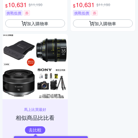
環 (公司貨) 望遠大光圈定焦鏡
圈定焦鏡頭 人像鏡 APS-C 無反
10,631
10,631
$11,190
$11,190
$
$
人像鏡 APS-C 無反微單眼專用
微單眼專用鏡頭
鏡頭
挑戰低價
券
挑戰低價
券
加入購物車
加入購物車
馬上比買最好
相似商品比比看
去比較