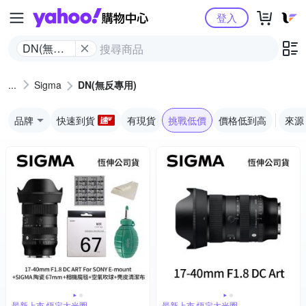
Yahoo購物中心
登入
DN(無反
專用)
Sigma
DN(無反專用)
品牌
快速到貨
有現貨
挑戰低價
價格低到高
來源
最新上市 恆定大光圈
最新上市 恆定大光圈