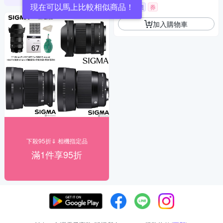
現在可以馬上比較相似商品！
挑戰低價
券
加入購物車
下殺95折⇓ 相機指定品
滿1件享95折