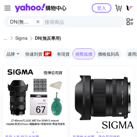
Yahoo購物中心
登入
DN(無反
專用)
Sigma
DN(無反專用)
品牌
快速到貨
有現貨
挑戰低價
價格低到高
適用
最新上市 恆定大光圈
超廣角大光圈，適合星空攝影