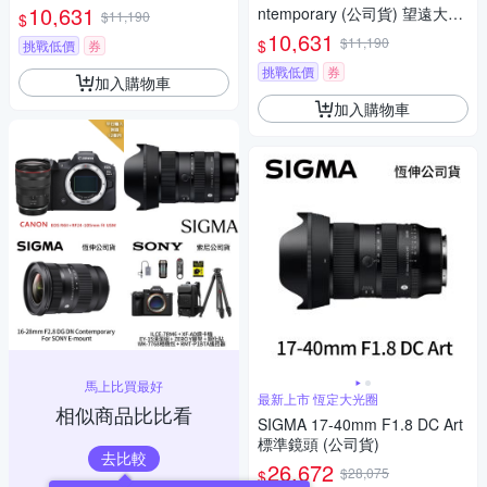
環 (公司貨) 望遠大光圈定焦鏡
10,631
ntemporary (公司貨) 望遠大光
$11,190
$
人像鏡 APS-C 無反微單眼專用
圈定焦鏡頭 人像鏡 APS-C 無反
10,631
$11,190
$
鏡頭
挑戰低價
券
微單眼專用鏡頭
挑戰低價
券
加入購物車
加入購物車
馬上比買最好
最新上市 恆定大光圈
相似商品比比看
SIGMA 17-40mm F1.8 DC Art
標準鏡頭 (公司貨)
去比較
26,672
$28,075
$