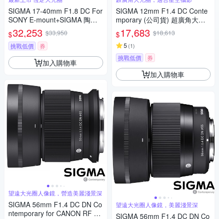
SIGMA 17-40mm F1.8 DC For
SIGMA 12mm F1.4 DC Conte
SONY E-mount+SIGMA 陶瓷 6
mporary (公司貨) 超廣角大光
7mm保護鏡+相機魔毯+BW-13
圈定焦鏡 星空鏡 APS-C 無反微
32,253
17,683
$33,950
$18,613
$
$
0吹球+3030麂皮清潔布 (公司
單眼專用鏡頭
貨)
5
挑戰低價
券
(
1
)
挑戰低價
券
加入購物車
加入購物車
望遠大光圈人像鏡，營造美麗淺景深
SIGMA 56mm F1.4 DC DN Co
望遠大光圈人像鏡，美麗淺景深
ntemporary for CANON RF 接
SIGMA 56mm F1.4 DC DN Co