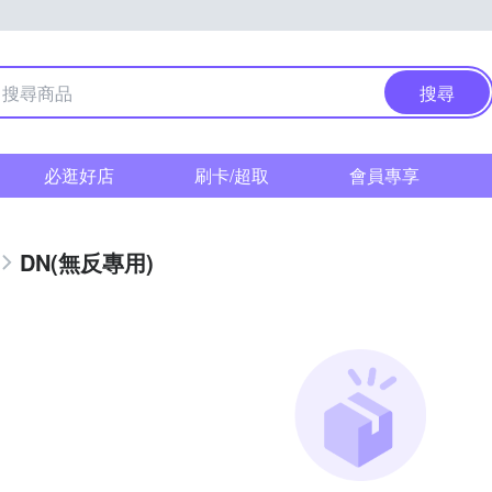
搜尋
必逛好店
刷卡/超取
會員專享
DN(無反專用)