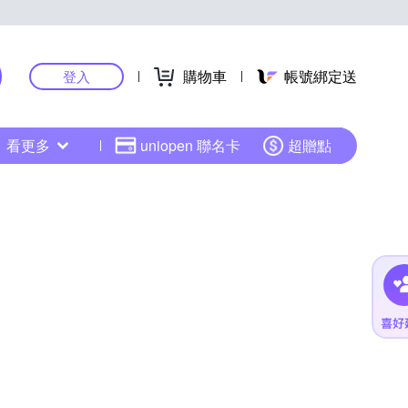
購物車
帳號綁定送
登入
看更多
uniopen 聯名卡
超贈點