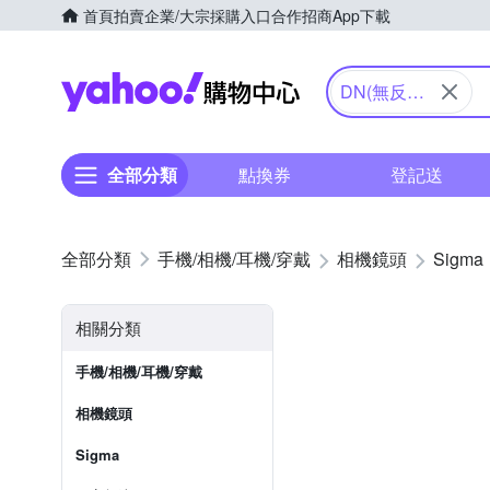
首頁
拍賣
企業/大宗採購入口
合作招商
App下載
Yahoo購物中心
DN(無反專
用)
全部分類
點換券
登記送
手機/相機/耳機/穿戴
相機鏡頭
Sigma
相關分類
手機/相機/耳機/穿戴
相機鏡頭
Sigma