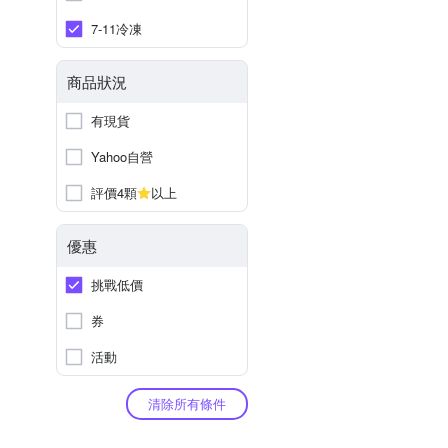
7-11冷凍
商品狀況
有現貨
Yahoo自營
評價4顆
以上
優惠
挑戰低價
券
活動
清除所有條件