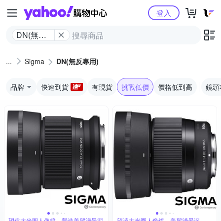
Yahoo購物中心
登入
DN(無反
專用)
Sigma
DN(無反專用)
品牌
快速到貨
有現貨
挑戰低價
價格低到高
鏡頭
望遠大光圈人像鏡，營造美麗淺景深
望遠大光圈人像鏡，美麗淺景深