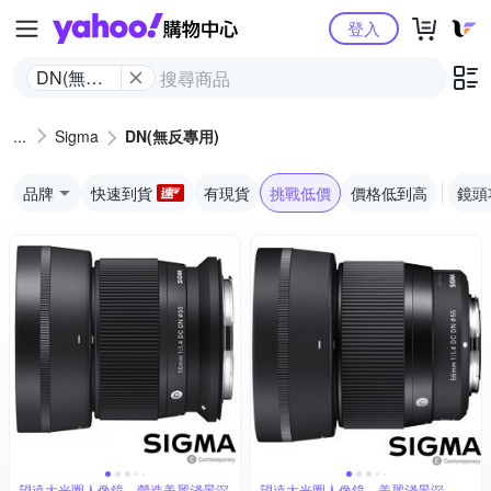
Yahoo購物中心
登入
DN(無反
專用)
Sigma
DN(無反專用)
品牌
快速到貨
有現貨
挑戰低價
價格低到高
鏡頭
望遠大光圈人像鏡，營造美麗淺景深
望遠大光圈人像鏡，美麗淺景深