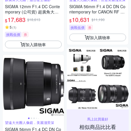
SIGMA 12mm F1.4 DC Conte
SIGMA 56mm F1.4 DC DN Co
mporary (公司貨) 超廣角大光
ntemporary for CANON RF 接
圈定焦鏡 星空鏡 APS-C 無反微
環 (公司貨) 望遠大光圈定焦鏡
17,683
10,631
$18,613
$11,190
$
$
單眼專用鏡頭
人像鏡 APS-C 無反微單眼專用
5
鏡頭
(
1
)
挑戰低價
券
挑戰低價
券
加入購物車
加入購物車
馬上比買最好
望遠大光圈人像鏡，美麗淺景深
相似商品比比看
SIGMA 56mm F1.4 DC DN Co