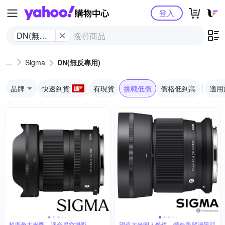
Yahoo購物中心
登入
DN(無反
專用)
Sigma
DN(無反專用)
品牌
快速到貨
有現貨
挑戰低價
價格低到高
適用
超廣角大光圈，適合星空攝影
望遠大光圈人像鏡，營造美麗淺景深