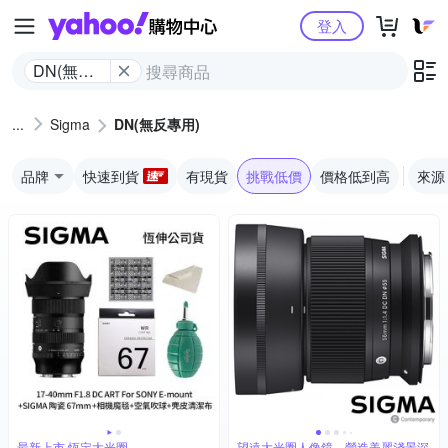
Yahoo購物中心
登入
DN(無反
專用)
Sigma
DN(無反專用)
品牌
快速到貨
有現貨
挑戰低價
價格低到高
來源
最新上市 恆定大光圈
望遠大光圈人像鏡，營造美麗淺景深