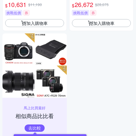
圈定焦鏡頭 人像鏡 APS-C 無反
10,631
26,672
$11,190
$28,075
$
$
微單眼專用鏡頭
挑戰低價
券
挑戰低價
券
加入購物車
加入購物車
馬上比買最好
相似商品比比看
去比較