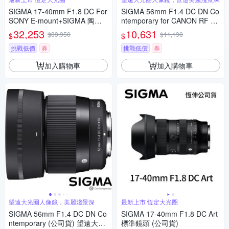
SIGMA 17-40mm F1.8 DC For
SIGMA 56mm F1.4 DC DN Co
SONY E-mount+SIGMA 陶瓷 6
ntemporary for CANON RF 接
7mm保護鏡+相機魔毯+BW-13
環 (公司貨) 望遠大光圈定焦鏡
32,253
10,631
$33,950
$11,190
$
$
0吹球+3030麂皮清潔布 (公司
人像鏡 APS-C 無反微單眼專用
貨)
鏡頭
挑戰低價
券
挑戰低價
券
加入購物車
加入購物車
望遠大光圈人像鏡，美麗淺景深
最新上市 恆定大光圈
SIGMA 56mm F1.4 DC DN Co
SIGMA 17-40mm F1.8 DC Art
ntemporary (公司貨) 望遠大光
標準鏡頭 (公司貨)