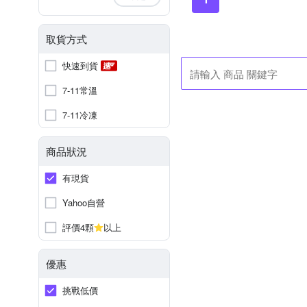
取貨方式
快速到貨
7-11常溫
7-11冷凍
商品狀況
有現貨
Yahoo自營
評價4顆
以上
優惠
挑戰低價