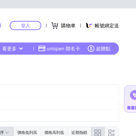
購物車
帳號綁定送
登入
看更多
uniopen 聯名卡
超贈點
PUS
Panasonic
序
價格低到高
價格高到低
近期熱銷