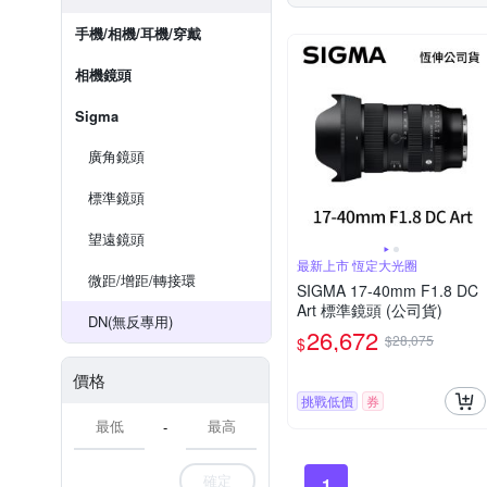
手機/相機/耳機/穿戴
相機鏡頭
Sigma
廣角鏡頭
標準鏡頭
望遠鏡頭
最新上市 恆定大光圈
微距/增距/轉接環
SIGMA 17-40mm F1.8 DC
Art 標準鏡頭 (公司貨)
DN(無反專用)
26,672
$28,075
$
價格
挑戰低價
券
-
確定
1