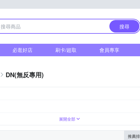
搜尋
必逛好店
刷卡/超取
會員專享
DN(無反專用)
遠定焦
ount
Canon M-Mount
Canon RF-Mount
Leica L
OLYM
展開全部
推薦排