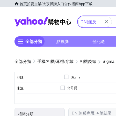
首頁
拍賣
企業/大宗採購入口
合作招商
App下載
Yahoo購物中心
DN(無反專
用)
全部分類
點換券
登記送
手機/相機/耳機/穿戴
相機鏡頭
Sigma
Sigma
品牌
公司貨
來源
品牌名稱
FUJIFILM 富士
恆定光圈
標準變焦
人像鏡
望
11
9
SONY E-M
適用於
恆定光圈
鏡頭功能
光圈葉片數
DN(無反專用) 4 筆結果
相關分類