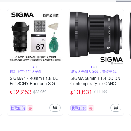
最新上市 恆定大光圈
望遠大光圈人像鏡，營造美麗淺
景深
SIGMA 17-40mm F1.8 DC
SIGMA 56mm F1.4 DC DN
For SONY E-mount+SIGM
Contemporary for CANON
A 陶瓷 67mm保護鏡+相機
RF 接環 (公司貨) 望遠大光
32,253
10,631
$33,950
$11,190
$
$
魔毯+BW-130吹球+3030麂
圈定焦鏡 人像鏡 APS-C 無
皮清潔布 (公司貨)
反微單眼專用鏡頭
挑戰低價
券
挑戰低價
券