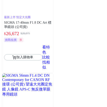
最新上市 恆定大光圈
SIGMA 17-40mm F1.8 DC Art 標
準鏡頭 (公司貨)
26,672
$28,075
$
挑戰低價
券
看特
色
比較
加入購物車
找相
似