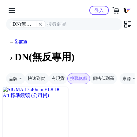
Yahoo購物中心
登入
DN(無反
專用)
Sigma
DN(無反專用)
品牌
快速到貨
有現貨
挑戰低價
價格低到高
來源