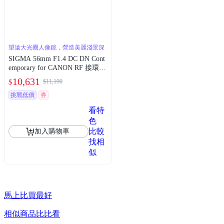
望遠大光圈人像鏡，營造美麗淺景深
SIGMA 56mm F1.4 DC DN Cont
emporary for CANON RF 接環
(公司貨) 望遠大光圈定焦鏡 人
10,631
$11,190
$
像鏡 APS-C 無反微單眼專用鏡
頭
挑戰低價
券
看特
色
比較
加入購物車
找相
似
馬上比買最好
相似商品比比看