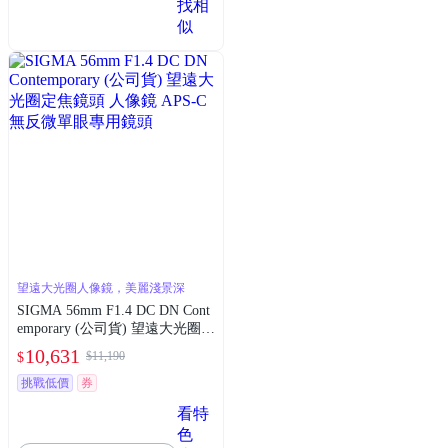
找相
似
望遠大光圈人像鏡，美麗淺景深
SIGMA 56mm F1.4 DC DN Cont
emporary (公司貨) 望遠大光圈定
焦鏡頭 人像鏡 APS-C 無反微單
10,631
$11,190
$
眼專用鏡頭
挑戰低價
券
看特
色