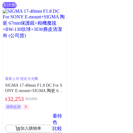
去比較
最新上市 恆定大光圈
SIGMA 17-40mm F1.8 DC For S
ONY E-mount+SIGMA 陶瓷 67m
m保護鏡+相機魔毯+BW-130吹
32,253
$33,950
$
球+3030麂皮清潔布 (公司貨)
挑戰低價
券
看特
色
比較
加入購物車