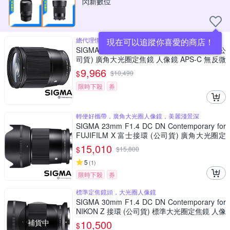
閃新數位
總代理恆伸公司貨 保固三年
現在可以追蹤你喜愛的商店！
SIGMA 16mm F1.4 DC DN Contemporary (公
司貨) 廣角大光圈定焦鏡 人像鏡 APS-C 無反微
單眼專用鏡頭
9,966
$
$
10,490
限時下殺
券
輕便好攜帶，廣角大光圈人像鏡，美麗淺景深
SIGMA 23mm F1.4 DC DN Contemporary for
FUJIFILM X 富士接環 (公司貨) 廣角大光圈定
焦鏡 人像鏡 APS-C 無反微單眼專用鏡頭
15,010
$
$
15,800
5
(
1
)
限時下殺
券
標準定焦鏡頭，大光圈人像鏡
SIGMA 30mm F1.4 DC DN Contemporary for
NIKON Z 接環 (公司貨) 標準大光圈定焦鏡 人像
鏡 APS-C 無反微單眼專用鏡頭
補貨中
10,500
$