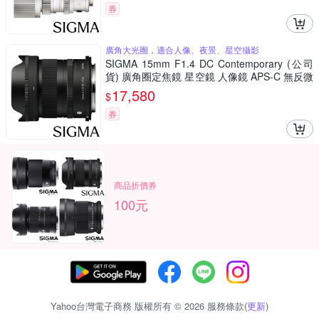
券
廣角大光圈，適合人像、夜景、星空攝影
SIGMA 15mm F1.4 DC Contemporary (公司
貨) 廣角圈定焦鏡 星空鏡 人像鏡 APS-C 無反微
單眼專用鏡頭
17,580
$
券
商品折價券
100元
Yahoo台灣電子商務 版權所有 © 2026 服務條款(
更新
)