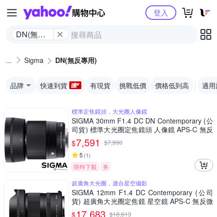
Yahoo購物中心
登入
DN(無反
專用)
Sigma
DN(無反專用)
品牌
快速到貨
有現貨
挑戰低價
價格低到高
適用
標準定焦鏡頭，大光圈人像鏡
SIGMA 30mm F1.4 DC DN Contemporary (公
司貨) 標準大光圈定焦鏡頭 人像鏡 APS-C 無反
微單眼專用鏡頭
7,591
$
$
7,990
5
(
1
)
限時下殺
券
超廣角大光圈，適合星空攝影
SIGMA 12mm F1.4 DC Contemporary (公司
貨) 超廣角大光圈定焦鏡 星空鏡 APS-C 無反微
單眼專用鏡頭
17,683
$
$
18,613