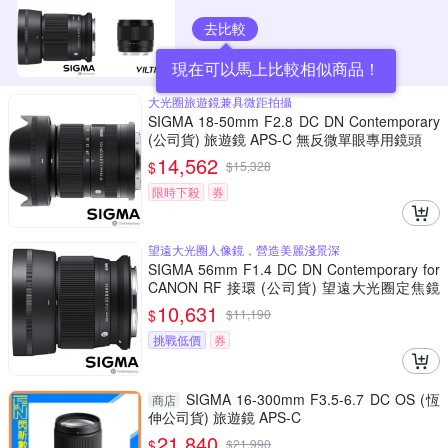
去比較
現在可以馬上比較相似商品！
大光圈旅遊鏡兼具微距拍攝
SIGMA 18-50mm F2.8 DC DN Contemporary
(公司貨) 旅遊鏡 APS-C 無反微單眼專用鏡頭
14,562
$
$
15,328
限時下殺
券
望遠大光圈人像鏡，營造美麗淺景深
SIGMA 56mm F1.4 DC DN Contemporary for
CANON RF 接環 (公司貨) 望遠大光圈定焦鏡
人像鏡 APS-C 無反微單眼專用鏡頭
10,631
$
$
11,190
挑戰低價
券
SIGMA 16-300mm F3.5-6.7 DC OS (恆
商店
伸公司貨) 旅遊鏡 APS-C
21,840
$
$
21,990