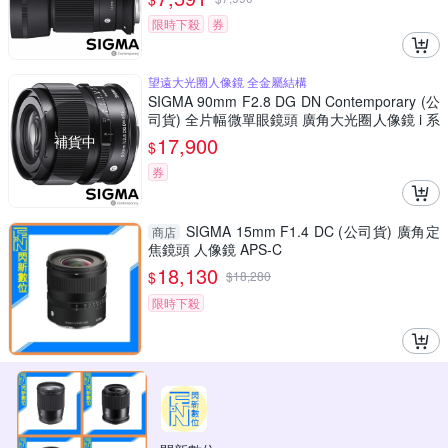
限時下殺
券
望遠大光圈人像鏡 全金屬結構
SIGMA 90mm F2.8 DG DN Contemporary (公
司貨) 全片幅微單眼鏡頭 廣角大光圈人像鏡 i 系
列
補貨中
17,900
$
券
SIGMA 15mm F1.4 DC (公司貨) 廣角定
商店
焦鏡頭 人像鏡 APS-C
18,130
$
$
18,280
限時下殺