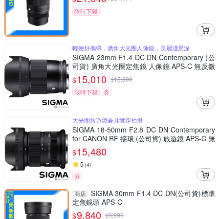
限時下殺
輕便好攜帶，廣角大光圈人像鏡，美麗淺景深
SIGMA 23mm F1.4 DC DN Contemporary (公
司貨) 廣角大光圈定焦鏡 人像鏡 APS-C 無反微
單眼專用鏡頭
15,010
$
$
15,800
限時下殺
券
大光圈旅遊鏡兼具微距拍攝
SIGMA 18-50mm F2.8 DC DN Contemporary
for CANON RF 接環 (公司貨) 旅遊鏡 APS-C 無
反微單眼專用鏡頭
15,480
$
5
(
4
)
券
SIGMA 30mm F1.4 DC DN(公司貨)標準
商店
定焦鏡頭 APS-C
9,840
$
$
9,990