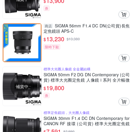
13,900
$
券
SIGMA 56mm F1.4 DC DN(公司貨)長焦
商店
定焦鏡頭 APS-C
13,230
$
$
13,380
限時下殺
標準大光圈人像鏡 全金屬結構
SIGMA 50mm F2 DG DN Contemporary (公司
貨) 標準大光圈定焦鏡 人像鏡 i 系列 全片幅微
單眼鏡頭
補貨中
19,800
$
券
標準定焦鏡頭，大光圈人像鏡
SIGMA 30mm F1.4 DC DN Contemporary for
CANON RF 接環 (公司貨) 標準大光圈定焦鏡
人像鏡 APS-C 無反微單眼專用鏡頭
7,591
$
$
7,990