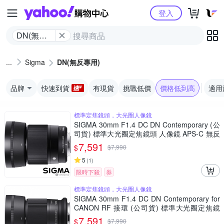
Yahoo購物中心
登入
DN(無反
專用)
Sigma
DN(無反專用)
品牌
快速到貨
有現貨
挑戰低價
價格低到高
適用
標準定焦鏡頭，大光圈人像鏡
SIGMA 30mm F1.4 DC DN Contemporary (公
司貨) 標準大光圈定焦鏡頭 人像鏡 APS-C 無反
微單眼專用鏡頭
7,591
$
$
7,990
5
(
1
)
限時下殺
券
標準定焦鏡頭，大光圈人像鏡
SIGMA 30mm F1.4 DC DN Contemporary for
CANON RF 接環 (公司貨) 標準大光圈定焦鏡
人像鏡 APS-C 無反微單眼專用鏡頭
7,591
$
$
7,990