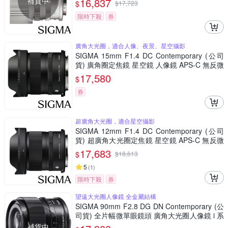
補貨中
16,837
$
$
17,723
限時下殺
券
廣角大光圈，適合人像、夜景、星空攝影
SIGMA 15mm F1.4 DC Contemporary (公司
貨) 廣角圈定焦鏡 星空鏡 人像鏡 APS-C 無反微
單眼專用鏡頭
17,580
$
券
超廣角大光圈，適合星空攝影
SIGMA 12mm F1.4 DC Contemporary (公司
貨) 超廣角大光圈定焦鏡 星空鏡 APS-C 無反微
單眼專用鏡頭
17,683
$
$
18,613
5
(
1
)
限時下殺
券
望遠大光圈人像鏡 全金屬結構
SIGMA 90mm F2.8 DG DN Contemporary (公
司貨) 全片幅微單眼鏡頭 廣角大光圈人像鏡 i 系
列
補貨中