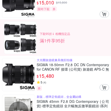
單眼專用鏡頭
15,010
$
$
15,800
限時下殺
券
下殺95折⇓ 相機指定品
滿1件享95折
大光圈旅遊鏡兼具微距拍攝
SIGMA 18-50mm F2.8 DC DN Contemporary
for CANON RF 接環 (公司貨) 旅遊鏡 APS-C 無
反微單眼專用鏡頭
15,480
$
5
(
4
)
券
新版，標準定焦鏡頭，全金屬結構
SIGMA 45mm F2.8 DG Contemporary (公司
貨) 標準定焦鏡頭 全片幅無反微單眼鏡頭 i系列