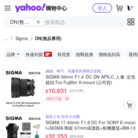
Yahoo購物中心
登入
DN(無反
專用)
Sigma
DN(無反專用)
品牌
快速到貨
有現貨
挑戰低價
價格低到高
適用
纖細、輕巧、高畫質的廣角定焦鏡
SIGMA 56mm F1.4 DC DN APS-C 人像 定焦
鏡頭 For Fujifilm X-mount (公司貨)
10,631
$
$
11,190
限時下殺
券
最新上市 恆定大光圈
SIGMA 17-40mm F1.8 DC For SONY E-moun
t+SIGMA 陶瓷 67mm保護鏡+相機魔毯+BW-13
0吹球+3030麂皮清潔布 (公司貨)
32,253
$
$
33,950