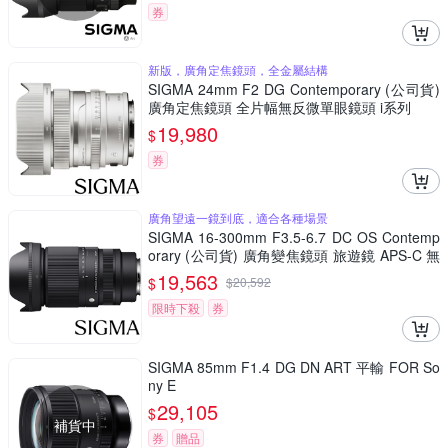
券
新版，廣角定焦鏡頭，全金屬結構
SIGMA 24mm F2 DG Contemporary (公司貨)
廣角定焦鏡頭 全片幅無反微單眼鏡頭 i系列
19,980
$
券
廣角望遠一鏡到底，適合各種場景
SIGMA 16-300mm F3.5-6.7 DC OS Contemp
orary (公司貨) 廣角變焦鏡頭 旅遊鏡 APS-C 無
反微單眼鏡頭
19,563
$
$
20,592
限時下殺
券
SIGMA 85mm F1.4 DG DN ART 平輸 FOR So
ny E
29,105
$
補貨中
券
贈品