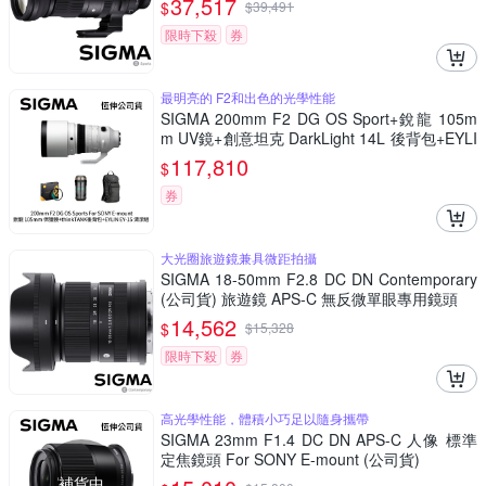
37,517
$
$
39,491
限時下殺
券
最明亮的 F2和出色的光學性能
SIGMA 200mm F2 DG OS Sport+銳龍 105m
m UV鏡+創意坦克 DarkLight 14L 後背包+EYLI
N EY-15清潔組 For SONY E-mount (公司貨)
117,810
$
券
大光圈旅遊鏡兼具微距拍攝
SIGMA 18-50mm F2.8 DC DN Contemporary
(公司貨) 旅遊鏡 APS-C 無反微單眼專用鏡頭
14,562
$
$
15,328
限時下殺
券
高光學性能，體積小巧足以隨身攜帶
SIGMA 23mm F1.4 DC DN APS-C 人像 標準
定焦鏡頭 For SONY E-mount (公司貨)
補貨中