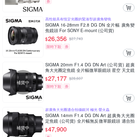
券
高性能具有恆定光圈的緊湊型超廣角變焦
SIGMA 16-28mm F2.8 DG DN 全片幅 廣角變
焦鏡頭 For SONY E-mount (公司貨)
26,356
$
$
27,743
限時下殺
券
SIGMA 20mm F1.4 DG DN Art (公司貨) 超廣
角大光圈定焦鏡 全片幅微單眼鏡頭 星空 天文鏡
27,177
$
$
28,607
補貨中
限時下殺
券
超廣角大光圈適合拍攝銀河 極光 螢火蟲
SIGMA 14mm F1.4 DG DN Art 超廣角大光圈
定焦鏡 (公司貨) 全片幅無反微單眼鏡頭 適合拍
攝星空、銀河、螢火蟲
補貨中
47,900
$
券