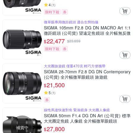
4
(
1
)
限時下殺
券
微單眼專用微距鏡頭 適合生態拍攝
SIGMA 105mm F2.8 DG DN MACRO Art 1:1
微距鏡頭 (公司貨) 望遠定焦鏡頭 全片幅無反微
單眼鏡頭
22,477
$
$
23,659
限時下殺
券
大光圈旅遊鏡 僅重470克 輕巧方便攜帶
SIGMA 28-70mm F2.8 DG DN Contemporary
(公司貨) 全片幅微單眼鏡頭 旅遊鏡
21,500
$
5
(
1
)
券
線性馬達快速對焦 緊湊鏡身 大光圈人像鏡
SIGMA 50mm F1.4 DG DN Art (公司貨) 標準
大光圈定焦鏡 人像鏡 全片幅微單眼鏡頭
補貨中
27,800
$