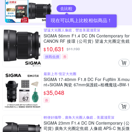
去比較
現在可以馬上比較相似商品！
望遠大光圈人像鏡，營造美麗淺景深
SIGMA 56mm F1.4 DC DN Contemporary for
CANON RF 接環 (公司貨) 望遠大光圈定焦鏡
人像鏡 APS-C 無反微單眼專用鏡頭
10,631
$
$
11,190
挑戰低價
券
最新上市 恆定大光圈
SIGMA 17-40mm F1.8 DC For Fujifilm X-mou
nt+SIGMA 陶瓷 67mm保護鏡+相機魔毯+BW-1
30吹球+3030麂皮清潔布 (公司貨)
35,048
$
券
輕便好攜帶，廣角大光圈人像鏡，美麗淺景深
SIGMA 23mm F1.4 DC DN Contemporary (公
司貨) 廣角大光圈定焦鏡 人像鏡 APS-C 無反微