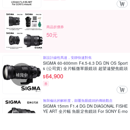
商品折價券
50元
新設計線性馬達，安靜快速對焦
SIGMA 60-600mm F4.5-6.3 DG DN OS Sport
s (公司貨) 全片幅微單眼鏡頭 超望遠變焦鏡頭
運動 飛羽攝影 拍鳥
補貨中
64,900
$
券
無與倫比的解析度，顛覆魚眼鏡頭的傳統觀念
SIGMA 15mm F1.4 DG DN DIAGONAL FISHE
YE ART 全片幅 魚眼定焦鏡頭 For SONY E-mo
unt (公司貨)
62,300
$
$
65,578
限時下殺
券