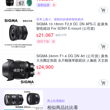
挑戰低價
券
世界上最小、最輕的超廣角變焦鏡頭
SIGMA 10-18mm F2.8 DC DN APS-C 超廣角
變焦鏡頭 For SONY E-mount (公司貨)
21,067
$
$
22,175
限時下殺
券
SIGMA 24mm F1.4 DG DN Art (公司貨) 廣角
大光圈定焦鏡 全片幅微單眼鏡頭 人像鏡 天文鏡
24,900
$
補貨中
券
馬上比買最好
相似商品比比看