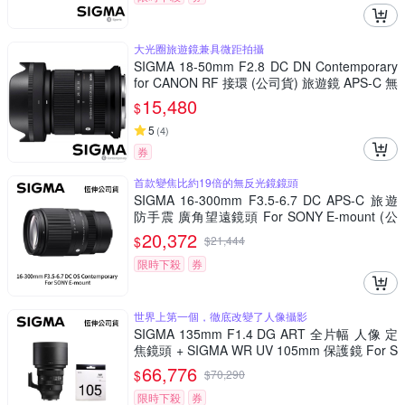
大光圈旅遊鏡兼具微距拍攝
SIGMA 18-50mm F2.8 DC DN Contemporary
for CANON RF 接環 (公司貨) 旅遊鏡 APS-C 無
反微單眼專用鏡頭
15,480
$
5
(
4
)
券
首款變焦比約19倍的無反光鏡鏡頭
SIGMA 16-300mm F3.5-6.7 DC APS-C 旅遊
防手震 廣角望遠鏡頭 For SONY E-mount (公
司貨)
20,372
$
$
21,444
限時下殺
券
世界上第一個，徹底改變了人像攝影
SIGMA 135mm F1.4 DG ART 全片幅 人像 定
焦鏡頭 + SIGMA WR UV 105mm 保護鏡 For S
ONY E-mount (公司貨)
66,776
$
$
70,290
限時下殺
券