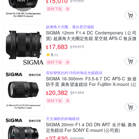
15,010
$
$
15,800
限時下殺
券
超廣角大光圈，適合星空攝影
SIGMA 12mm F1.4 DC Contemporary (公司
貨) 超廣角大光圈定焦鏡 星空鏡 APS-C 無反微
單眼專用鏡頭
17,683
$
$
18,613
5
(
1
)
限時下殺
券
首款變焦比約19倍的無反光鏡鏡頭
SIGMA 16-300mm F3.5-6.7 DC APS-C 旅遊
防手震 廣角望遠鏡頭 For Fujifilm X-mount (公
司貨)
20,382
$
$
21,454
限時下殺
券
天文攝影的終極鏡頭
SIGMA 20mm F1.4 DG DN ART 全片幅 廣角
定焦鏡頭 For SONY E-mount (公司貨)
27,630
$
$
29,084