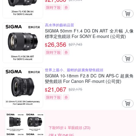
限時下殺
券
高水準的藝術品質
SIGMA 50mm F1.4 DG DN ART 全片幅 人像
標準定焦鏡頭 For SONY E-mount (公司貨)
26,356
$
$
27,743
限時下殺
券
世界上最小、最輕的超廣角變焦鏡頭
SIGMA 10-18mm F2.8 DC DN APS-C 超廣角
變焦鏡頭 For Canon RF-mount (公司貨)
21,067
$
$
22,175
限時下殺
券
下殺95折⇓ 單眼鏡頭 (ZG)
滿1享95折