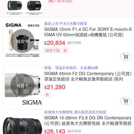
最新上市 F14大光圈 E接環
SIGMA 12mm F1.4 DC For SONY E-mount+S
IGMA UV 62mm保護鏡+相機魔毯 (公司貨)
補貨中
20,834
$
$
21,930
限時下殺
券
新版，望遠定焦鏡頭，全金屬結構
SIGMA 65mm F2 DG Contemporary (公司貨)
望遠定焦鏡頭 全片幅無反微單眼鏡頭 i系列
補貨中
21,280
$
券
超廣角大光圈變焦 適合風景及影片錄製
SIGMA 16-28mm F2.8 DG DN Contemporary
(公司貨) 超廣角大光圈變焦鏡 全片幅微單眼鏡
頭
26,143
$
$
27,518