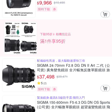
9,966
$
$
10,490
限時下殺
券
下殺95折⇓ 相機指定品
滿1件享95折
配備線性馬達，最大驅動速度快三倍
SIGMA 24-70mm F2.8 DG DN II Art 二代 (公
司貨) 廣角變焦鏡頭 全片幅無反微單眼鏡頭 旅
遊鏡 大三元
37,498
$
$
39,471
5
(
2
)
限時下殺
券
緊湊鏡身‧最高6.5級防手震‧飛羽入門
SIGMA 150-600mm F5-6.3 DG DN OS Sports
(公司貨) 全片幅微單眼鏡頭 超望遠變焦鏡頭 飛
羽攝影 拍鳥