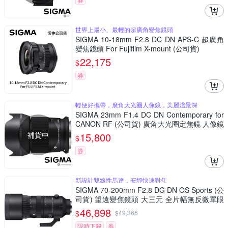
世界上最小、最輕的超廣角變焦鏡頭
SIGMA 10-18mm F2.8 DC DN APS-C 超廣角
變焦鏡頭 For Fujifilm X-mount (公司貨)
22,175
$
券
輕便好攜帶，廣角大光圈人像鏡，美麗淺景深
SIGMA 23mm F1.4 DC DN Contemporary for
CANON RF (公司貨) 廣角大光圈定焦鏡 人像鏡
APS-C 無反微單眼專用鏡頭
補貨中
15,800
$
券
新設計雙線性馬達，安靜快速對焦
SIGMA 70-200mm F2.8 DG DN OS Sports (公
司貨) 望遠變焦鏡頭 大三元 全片幅無反微單眼
鏡頭
46,898
$
$
49,366
限時下殺
券