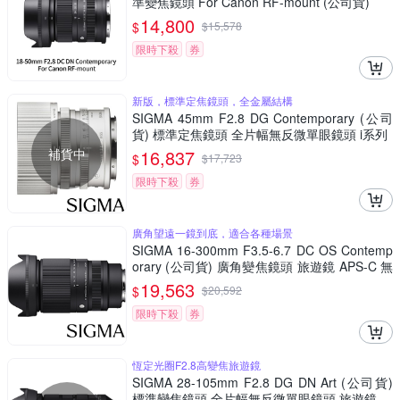
準變焦鏡頭 For Canon RF-mount (公司貨)
14,800
$
$
15,578
限時下殺
券
新版，標準定焦鏡頭，全金屬結構
SIGMA 45mm F2.8 DG Contemporary (公司
貨) 標準定焦鏡頭 全片幅無反微單眼鏡頭 i系列
補貨中
16,837
$
$
17,723
限時下殺
券
廣角望遠一鏡到底，適合各種場景
SIGMA 16-300mm F3.5-6.7 DC OS Contemp
orary (公司貨) 廣角變焦鏡頭 旅遊鏡 APS-C 無
反微單眼鏡頭
19,563
$
$
20,592
限時下殺
券
恆定光圈F2.8高變焦旅遊鏡
SIGMA 28-105mm F2.8 DG DN Art (公司貨)
標準變焦鏡頭 全片幅無反微單眼鏡頭 旅遊鏡