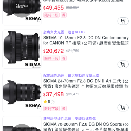
補貨中
49,455
$
$
52,057
限時下殺
券
超廣角大光圈，適合VLOG
SIGMA 10-18mm F2.8 DC DN Contemporary
for CANON RF 接環 (公司貨) 超廣角變焦鏡頭
APS-C 無反微單眼鏡頭
20,672
$
$
21,759
限時下殺
券
配備線性馬達，最大驅動速度快三倍
SIGMA 24-70mm F2.8 DG DN II Art 二代 (公
司貨) 廣角變焦鏡頭 全片幅無反微單眼鏡頭 旅
遊鏡 大三元
37,498
$
$
39,471
5
(
2
)
限時下殺
券
新設計雙線性馬達，安靜快速對焦
SIGMA 70-200mm F2.8 DG DN OS Sports (公
司貨) 望遠變焦鏡頭 大三元 全片幅無反微單眼