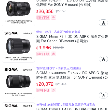
SIGMA 16-28mm F2.8 DG DN 全片幅 廣角變
焦鏡頭 For SONY E-mount (公司貨)
26,356
$
$
27,743
限時下殺
券
纖細、輕巧、高畫質的廣角定焦鏡
SIGMA 16mm F1.4 DC DN ASP-C 廣角定焦鏡
頭 For Canon RF-mount (公司貨)
9,966
$
$
10,490
限時下殺
券
首款變焦比約19倍的無反光鏡鏡頭
SIGMA 16-300mm F3.5-6.7 DC APS-C 旅遊
防手震 廣角望遠鏡頭 For SONY E-mount (公
司貨)
20,372
$
$
21,444
限時下殺
券
無與倫比的解析度，顛覆魚眼鏡頭的傳統觀念
SIGMA 15mm F1.4 DG DN DIAGONAL FISHE