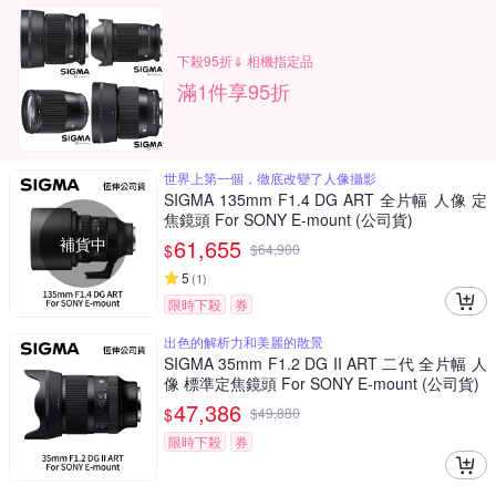
下殺95折⇓ 相機指定品
滿1件享95折
世界上第一個，徹底改變了人像攝影
SIGMA 135mm F1.4 DG ART 全片幅 人像 定
焦鏡頭 For SONY E-mount (公司貨)
補貨中
61,655
$
$
64,900
5
(
1
)
限時下殺
券
出色的解析力和美麗的散景
SIGMA 35mm F1.2 DG II ART 二代 全片幅 人
像 標準定焦鏡頭 For SONY E-mount (公司貨)
47,386
$
$
49,880
限時下殺
券