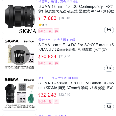
超廣角大光圈，適合星空攝影
SIGMA 12mm F1.4 DC Contemporary (公司
貨) 超廣角大光圈定焦鏡 星空鏡 APS-C 無反微
單眼專用鏡頭
17,683
$
$
18,613
5
(
1
)
限時下殺
券
最新上市 F14大光圈 E接環
SIGMA 12mm F1.4 DC For SONY E-mount+S
IGMA UV 62mm保護鏡+相機魔毯 (公司貨)
補貨中
20,834
$
$
21,930
限時下殺
券
最新上市 恆定大光圈 RF接環
SIGMA 17-40mm F1.8 DC For Canon RF-mo
unt+SIGMA 陶瓷 67mm保護鏡+相機魔毯+BW-
130吹球+麂皮清潔布(公司貨)
32,243
$
$
33,240
限時下殺
券