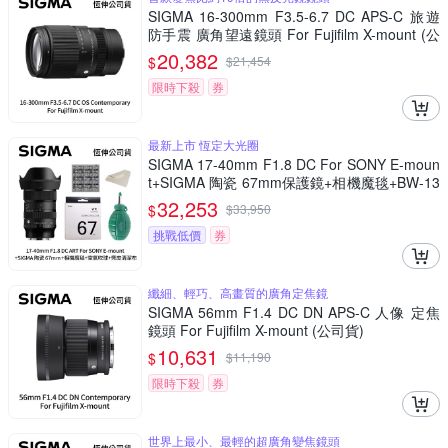
SIGMA 16-300mm F3.5-6.7 DC APS-C 旅遊
防手震 廣角望遠鏡頭 For Fujifilm X-mount (公
司貨)
20,382
$
$
21,454
限時下殺
券
最新上市 恆定大光圈
SIGMA 17-40mm F1.8 DC For SONY E-moun
t+SIGMA 陶瓷 67mm保護鏡+相機魔毯+BW-13
0吹球+3030麂皮清潔布 (公司貨)
32,253
$
$
33,950
挑戰低價
券
纖細、輕巧、高畫質的廣角定焦鏡
SIGMA 56mm F1.4 DC DN APS-C 人像 定焦
鏡頭 For Fujifilm X-mount (公司貨)
10,631
$
$
11,190
限時下殺
券
世界上最小、最輕的超廣角變焦鏡頭