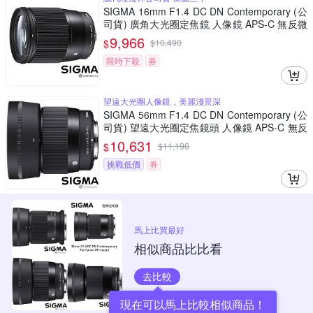
SIGMA 16mm F1.4 DC DN Contemporary (公
司貨) 廣角大光圈定焦鏡 人像鏡 APS-C 無反微
單眼專用鏡頭
9,966
$
$
10,490
限時下殺
券
望遠大光圈人像鏡，美麗淺景深
SIGMA 56mm F1.4 DC DN Contemporary (公
司貨) 望遠大光圈定焦鏡頭 人像鏡 APS-C 無反
微單眼專用鏡頭
10,631
$
$
11,190
挑戰低價
券
馬上比買最好
相似商品比比看
去比較
現在可以馬上比較相似商品！