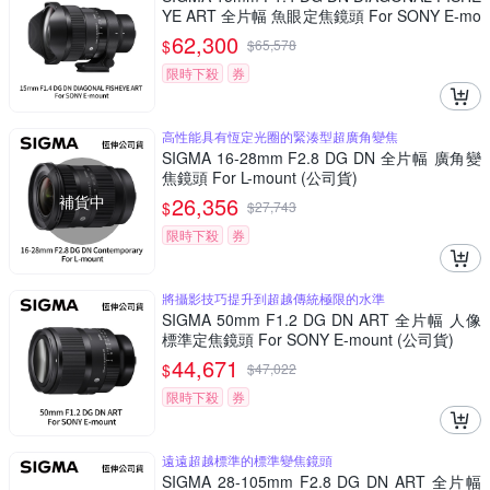
YE ART 全片幅 魚眼定焦鏡頭 For SONY E-mo
unt (公司貨)
62,300
$
$
65,578
限時下殺
券
高性能具有恆定光圈的緊湊型超廣角變焦
SIGMA 16-28mm F2.8 DG DN 全片幅 廣角變
焦鏡頭 For L-mount (公司貨)
補貨中
26,356
$
$
27,743
限時下殺
券
將攝影技巧提升到超越傳統極限的水準
SIGMA 50mm F1.2 DG DN ART 全片幅 人像
標準定焦鏡頭 For SONY E-mount (公司貨)
44,671
$
$
47,022
限時下殺
券
遠遠超越標準的標準變焦鏡頭
SIGMA 28-105mm F2.8 DG DN ART 全片幅