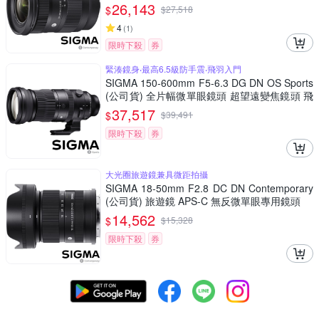
頭
26,143
$
$
27,518
4
(
1
)
限時下殺
券
緊湊鏡身‧最高6.5級防手震‧飛羽入門
SIGMA 150-600mm F5-6.3 DG DN OS Sports
(公司貨) 全片幅微單眼鏡頭 超望遠變焦鏡頭 飛
羽攝影 拍鳥
37,517
$
$
39,491
限時下殺
券
大光圈旅遊鏡兼具微距拍攝
SIGMA 18-50mm F2.8 DC DN Contemporary
(公司貨) 旅遊鏡 APS-C 無反微單眼專用鏡頭
14,562
$
$
15,328
限時下殺
券