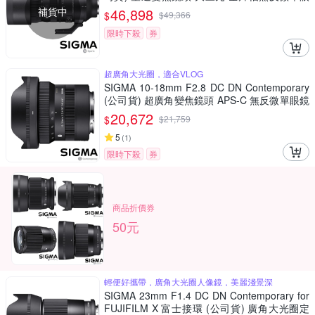
鏡頭
補貨中
46,898
$
$
49,366
限時下殺
券
超廣角大光圈，適合VLOG
SIGMA 10-18mm F2.8 DC DN Contemporary
(公司貨) 超廣角變焦鏡頭 APS-C 無反微單眼鏡
頭
20,672
$
$
21,759
5
(
1
)
限時下殺
券
商品折價券
50元
輕便好攜帶，廣角大光圈人像鏡，美麗淺景深
SIGMA 23mm F1.4 DC DN Contemporary for
FUJIFILM X 富士接環 (公司貨) 廣角大光圈定