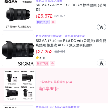
最新上市 恆定大光圈
SIGMA 17-40mm F1.8 DC Art 標準鏡頭 (公司
貨)
26,672
$
$
28,075
挑戰低價
券
超大光圈變焦旅遊鏡，營造美麗淺景深
SIGMA 17-40mm F1.8 DC Art (公司貨) 廣角變
焦鏡頭 旅遊鏡 APS-C 無反微單眼鏡頭
27,252
$
$
28,686
5
(
1
)
限時下殺
券
下殺95折⇓ 單眼鏡頭 (ZG)
滿1享95折
首款變焦比約19倍的無反光鏡鏡頭