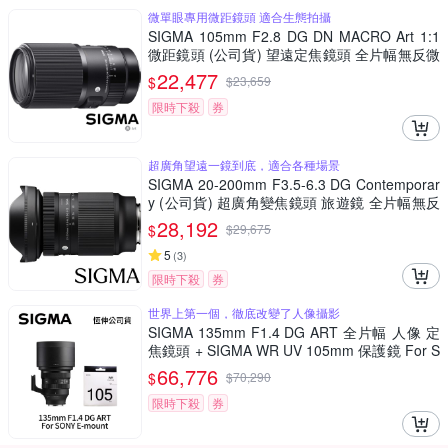
微單眼專用微距鏡頭 適合生態拍攝
SIGMA 105mm F2.8 DG DN MACRO Art 1:1
微距鏡頭 (公司貨) 望遠定焦鏡頭 全片幅無反微
單眼鏡頭
22,477
$
$
23,659
限時下殺
券
超廣角望遠一鏡到底，適合各種場景
SIGMA 20-200mm F3.5-6.3 DG Contemporar
y (公司貨) 超廣角變焦鏡頭 旅遊鏡 全片幅無反
微單眼鏡頭
28,192
$
$
29,675
5
(
3
)
限時下殺
券
世界上第一個，徹底改變了人像攝影
SIGMA 135mm F1.4 DG ART 全片幅 人像 定
焦鏡頭 + SIGMA WR UV 105mm 保護鏡 For S
ONY E-mount (公司貨)
66,776
$
$
70,290
限時下殺
券