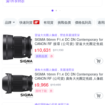
滿1件享95折
品牌
快速到貨
有現貨
挑戰低價
價格低到高
適用
望遠大光圈人像鏡，營造美麗淺景深
SIGMA 56mm F1.4 DC DN Contemporary for
CANON RF 接環 (公司貨) 望遠大光圈定焦鏡
人像鏡 APS-C 無反微單眼專用鏡頭
10,631
$
$
11,190
挑戰低價
券
廣角大光圈人像鏡，美麗淺景深
SIGMA 16mm F1.4 DC DN Contemporary for
CANON RF (公司貨) 廣角大光圈定焦鏡 人像鏡
APS-C 無反微單眼專用鏡頭
9,966
$
$
10,490
限時下殺
券
總代理恆伸公司貨 保固三年