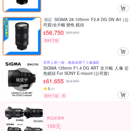
SIGMA 28-105mm F2.8 DG DN Art (公
商店
司貨)全片幅 變焦 鏡頭
56,750
$
$
56,900
限時下殺
世界上第一個，徹底改變了人像攝影
SIGMA 135mm F1.4 DG ART 全片幅 人像 定
焦鏡頭 For SONY E-mount (公司貨)
補貨中
61,655
$
$
64,900
5
(
1
)
限時下殺
券
商品折價券
100元