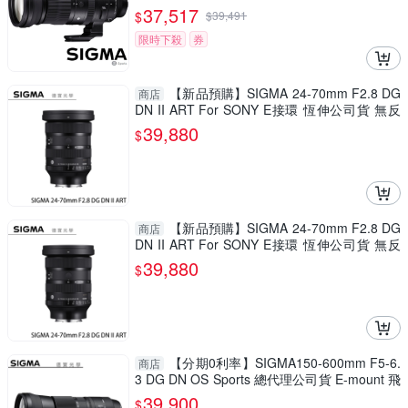
羽攝影 拍鳥
37,517
$
$
39,491
限時下殺
券
【新品預購】SIGMA 24-70mm F2.8 DG
商店
DN II ART For SONY E接環 恆伸公司貨 無反
專用 德寶光學 大三元
39,880
$
【新品預購】SIGMA 24-70mm F2.8 DG
商店
DN II ART For SONY E接環 恆伸公司貨 無反
專用 德寶光學 大三元
39,880
$
【分期0利率】SIGMA150-600mm F5-6.
商店
3 DG DN OS Sports 總代理公司貨 E-mount 飛
羽 追星 棒球 必備
39,900
$