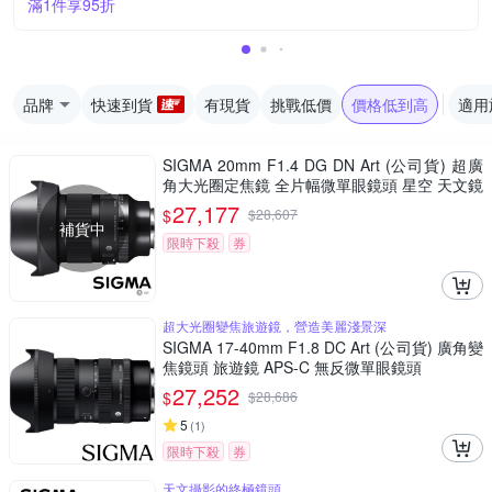
滿1件享95折
品牌
快速到貨
有現貨
挑戰低價
價格低到高
適用
SIGMA 20mm F1.4 DG DN Art (公司貨) 超廣
角大光圈定焦鏡 全片幅微單眼鏡頭 星空 天文鏡
27,177
$
$
28,607
補貨中
限時下殺
券
超大光圈變焦旅遊鏡，營造美麗淺景深
SIGMA 17-40mm F1.8 DC Art (公司貨) 廣角變
焦鏡頭 旅遊鏡 APS-C 無反微單眼鏡頭
27,252
$
$
28,686
5
(
1
)
限時下殺
券
天文攝影的終極鏡頭