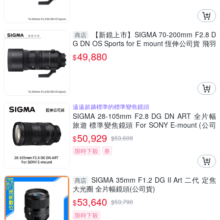
【新鏡上市】SIGMA 70-200mm F2.8 D
商店
G DN OS Sports for E mount 恆伸公司貨 飛羽
追星 棒球 必備
49,880
$
遠遠超越標準的標準變焦鏡頭
SIGMA 28-105mm F2.8 DG DN ART 全片幅
旅遊 標準變焦鏡頭 For SONY E-mount (公司
貨)
50,929
$
$
53,609
限時下殺
券
SIGMA 35mm F1.2 DG II Art 二代 定焦
商店
大光圈 全片幅鏡頭(公司貨)
53,640
$
$
53,790
限時下殺