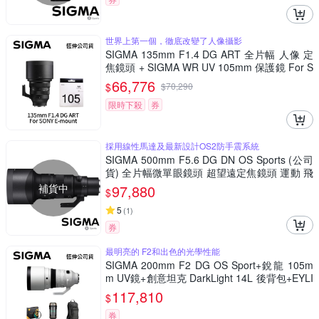
世界上第一個，徹底改變了人像攝影
SIGMA 135mm F1.4 DG ART 全片幅 人像 定
焦鏡頭 + SIGMA WR UV 105mm 保護鏡 For S
ONY E-mount (公司貨)
66,776
$
$
70,290
限時下殺
券
採用線性馬達及最新設計OS2防手震系統
SIGMA 500mm F5.6 DG DN OS Sports (公司
貨) 全片幅微單眼鏡頭 超望遠定焦鏡頭 運動 飛
羽攝影 拍鳥
補貨中
97,880
$
5
(
1
)
券
最明亮的 F2和出色的光學性能
SIGMA 200mm F2 DG OS Sport+銳龍 105m
m UV鏡+創意坦克 DarkLight 14L 後背包+EYLI
N EY-15清潔組 For SONY E-mount (公司貨)
117,810
$
券