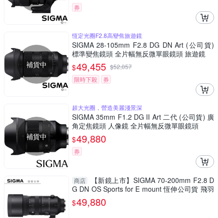
券
恆定光圈F2.8高變焦旅遊鏡
SIGMA 28-105mm F2.8 DG DN Art (公司貨)
標準變焦鏡頭 全片幅無反微單眼鏡頭 旅遊鏡
補貨中
49,455
$
$
52,057
限時下殺
券
超大光圈，營造美麗淺景深
SIGMA 35mm F1.2 DG II Art 二代 (公司貨) 廣
角定焦鏡頭 人像鏡 全片幅無反微單眼鏡頭
補貨中
49,880
$
券
【新鏡上市】SIGMA 70-200mm F2.8 D
商店
G DN OS Sports for E mount 恆伸公司貨 飛羽
追星 棒球 必備
49,880
$