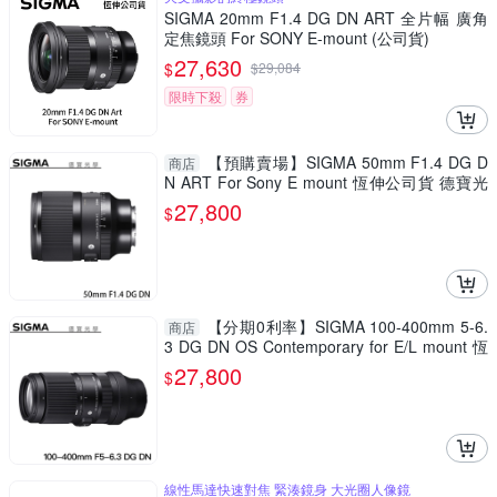
SIGMA 20mm F1.4 DG DN ART 全片幅 廣角
定焦鏡頭 For SONY E-mount (公司貨)
27,630
$
$
29,084
限時下殺
券
【預購賣場】SIGMA 50mm F1.4 DG D
商店
N ART For Sony E mount 恆伸公司貨 德寶光
學 定焦 大光圈 人像
27,800
$
【分期0利率】SIGMA 100-400mm 5-6.
商店
3 DG DN OS Contemporary for E/L mount 恆
伸公司貨 飛羽 追星 棒球 必備
27,800
$
線性馬達快速對焦 緊湊鏡身 大光圈人像鏡