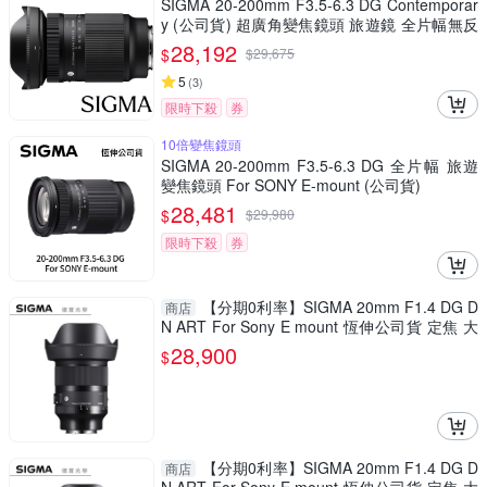
SIGMA 20-200mm F3.5-6.3 DG Contemporar
y (公司貨) 超廣角變焦鏡頭 旅遊鏡 全片幅無反
微單眼鏡頭
28,192
$
$
29,675
5
(
3
)
限時下殺
券
10倍變焦鏡頭
SIGMA 20-200mm F3.5-6.3 DG 全片幅 旅遊
變焦鏡頭 For SONY E-mount (公司貨)
28,481
$
$
29,980
限時下殺
券
【分期0利率】SIGMA 20mm F1.4 DG D
商店
N ART For Sony E mount 恆伸公司貨 定焦 大
光圈 風景 德寶光學
28,900
$
【分期0利率】SIGMA 20mm F1.4 DG D
商店