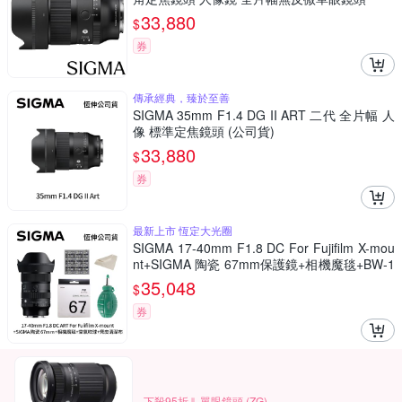
33,880
$
券
傳承經典，臻於至善
SIGMA 35mm F1.4 DG II ART 二代 全片幅 人
像 標準定焦鏡頭 (公司貨)
33,880
$
券
最新上市 恆定大光圈
SIGMA 17-40mm F1.8 DC For Fujifilm X-mou
nt+SIGMA 陶瓷 67mm保護鏡+相機魔毯+BW-1
30吹球+3030麂皮清潔布 (公司貨)
35,048
$
券
下殺95折⇓ 單眼鏡頭 (ZG)