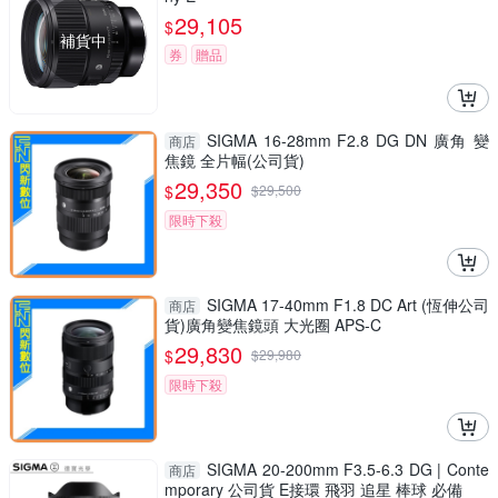
29,105
$
補貨中
券
贈品
SIGMA 16-28mm F2.8 DG DN 廣角 變
商店
焦鏡 全片幅(公司貨)
29,350
$
$
29,500
限時下殺
SIGMA 17-40mm F1.8 DC Art (恆伸公司
商店
貨)廣角變焦鏡頭 大光圈 APS-C
29,830
$
$
29,980
限時下殺
SIGMA 20-200mm F3.5-6.3 DG | Conte
商店
mporary 公司貨 E接環 飛羽 追星 棒球 必備