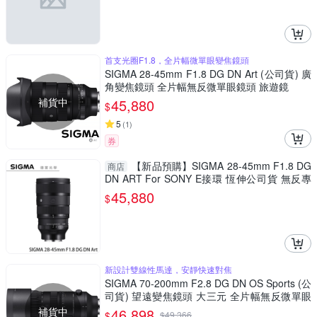
首支光圈F1.8，全片幅微單眼變焦鏡頭
SIGMA 28-45mm F1.8 DG DN Art (公司貨) 廣
角變焦鏡頭 全片幅無反微單眼鏡頭 旅遊鏡
補貨中
45,880
$
5
(
1
)
券
【新品預購】SIGMA 28-45mm F1.8 DG
商店
DN ART For SONY E接環 恆伸公司貨 無反專
用 德寶光學
45,880
$
新設計雙線性馬達，安靜快速對焦
SIGMA 70-200mm F2.8 DG DN OS Sports (公
司貨) 望遠變焦鏡頭 大三元 全片幅無反微單眼
鏡頭
補貨中
46,898
$
$
49,366