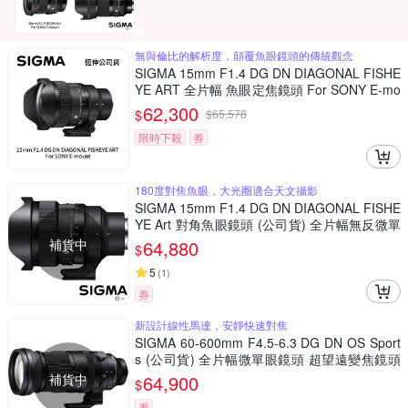
無與倫比的解析度，顛覆魚眼鏡頭的傳統觀念
SIGMA 15mm F1.4 DG DN DIAGONAL FISHE
YE ART 全片幅 魚眼定焦鏡頭 For SONY E-mo
unt (公司貨)
62,300
$
$
65,578
限時下殺
券
180度對焦魚眼，大光圈適合天文攝影
SIGMA 15mm F1.4 DG DN DIAGONAL FISHE
YE Art 對角魚眼鏡頭 (公司貨) 全片幅無反微單
眼鏡頭 適合拍攝星空、銀河、螢火蟲
補貨中
64,880
$
5
(
1
)
券
新設計線性馬達，安靜快速對焦
SIGMA 60-600mm F4.5-6.3 DG DN OS Sport
s (公司貨) 全片幅微單眼鏡頭 超望遠變焦鏡頭
運動 飛羽攝影 拍鳥
補貨中
64,900
$
券