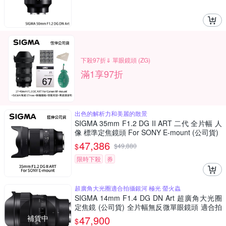
下殺97折⇓ 單眼鏡頭 (ZG)
滿1享97折
出色的解析力和美麗的散景
SIGMA 35mm F1.2 DG II ART 二代 全片幅 人
像 標準定焦鏡頭 For SONY E-mount (公司貨)
47,386
$
$
49,880
限時下殺
券
超廣角大光圈適合拍攝銀河 極光 螢火蟲
SIGMA 14mm F1.4 DG DN Art 超廣角大光圈
定焦鏡 (公司貨) 全片幅無反微單眼鏡頭 適合拍
攝星空、銀河、螢火蟲
補貨中
47,900
$