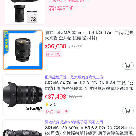
滿1享95折
SIGMA 35mm F1.4 DG II Art 二代 定焦
商店
大光圈 全片幅 鏡頭(公司貨)
36,630
$
$
36,780
限時下殺
配備線性馬達，最大驅動速度快三倍
SIGMA 24-70mm F2.8 DG DN II Art 二代 (公
司貨) 廣角變焦鏡頭 全片幅無反微單眼鏡頭 旅
遊鏡 大三元
37,498
$
$
39,471
5
(
2
)
限時下殺
券
緊湊鏡身‧最高6.5級防手震‧飛羽入門
SIGMA 150-600mm F5-6.3 DG DN OS Sports
(公司貨) 全片幅微單眼鏡頭 超望遠變焦鏡頭 飛