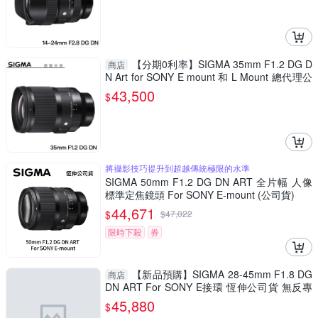
【分期0利率】SIGMA 35mm F1.2 DG D
商店
N Art for SONY E mount 和 L Mount 總代理公
司貨 德寶光學 大光圈 人像
43,500
$
將攝影技巧提升到超越傳統極限的水準
SIGMA 50mm F1.2 DG DN ART 全片幅 人像
標準定焦鏡頭 For SONY E-mount (公司貨)
44,671
$
$
47,022
限時下殺
券
【新品預購】SIGMA 28-45mm F1.8 DG
商店
DN ART For SONY E接環 恆伸公司貨 無反專
用 德寶光學
45,880
$