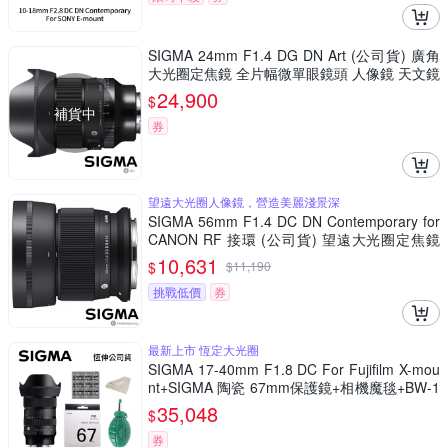
SIGMA 24mm F1.4 DG DN Art (公司貨) 廣角
大光圈定焦鏡 全片幅微單眼鏡頭 人像鏡 天文鏡
24,900
$
補貨中
券
望遠大光圈人像鏡，營造美麗淺景深
SIGMA 56mm F1.4 DC DN Contemporary for
CANON RF 接環 (公司貨) 望遠大光圈定焦鏡
人像鏡 APS-C 無反微單眼專用鏡頭
10,631
$
$
11,190
挑戰低價
券
最新上市 恆定大光圈
SIGMA 17-40mm F1.8 DC For Fujifilm X-mou
nt+SIGMA 陶瓷 67mm保護鏡+相機魔毯+BW-1
30吹球+3030麂皮清潔布 (公司貨)
35,048
$
券