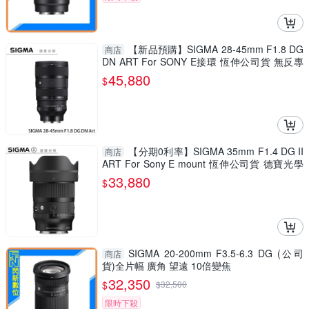
【新品預購】SIGMA 28-45mm F1.8 DG
商店
DN ART For SONY E接環 恆伸公司貨 無反專
用 德寶光學
45,880
$
【分期0利率】SIGMA 35mm F1.4 DG II
商店
ART For Sony E mount 恆伸公司貨 德寶光學
定焦 大光圈 人像 風景
33,880
$
SIGMA 20-200mm F3.5-6.3 DG (公司
商店
貨)全片幅 廣角 望遠 10倍變焦
32,350
$
$
32,500
限時下殺