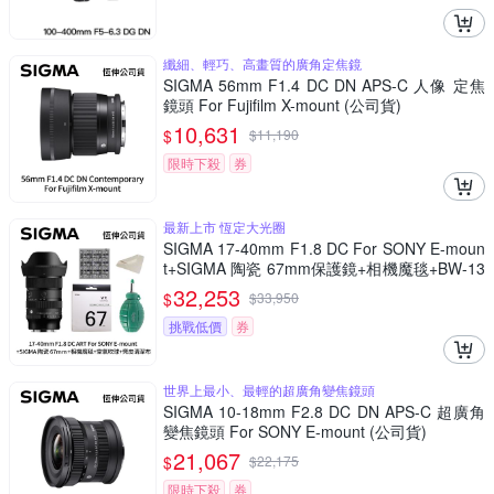
纖細、輕巧、高畫質的廣角定焦鏡
SIGMA 56mm F1.4 DC DN APS-C 人像 定焦
鏡頭 For Fujifilm X-mount (公司貨)
10,631
$
$
11,190
限時下殺
券
最新上市 恆定大光圈
SIGMA 17-40mm F1.8 DC For SONY E-moun
t+SIGMA 陶瓷 67mm保護鏡+相機魔毯+BW-13
0吹球+3030麂皮清潔布 (公司貨)
32,253
$
$
33,950
挑戰低價
券
世界上最小、最輕的超廣角變焦鏡頭
SIGMA 10-18mm F2.8 DC DN APS-C 超廣角
變焦鏡頭 For SONY E-mount (公司貨)
21,067
$
$
22,175
限時下殺
券