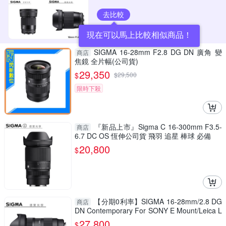
去比較
現在可以馬上比較相似商品！
SIGMA 16-28mm F2.8 DG DN 廣角 變
商店
焦鏡 全片幅(公司貨)
29,350
$
$
29,500
限時下殺
『新品上市』Sigma C 16-300mm F3.5-
商店
6.7 DC OS 恆伸公司貨 飛羽 追星 棒球 必備
20,800
$
【分期0利率】SIGMA 16-28mm/2.8 DG
商店
DN Contemporary For SONY E Mount/Leica L
Mount 總代理恆伸公司貨 雲海季
27,800
$