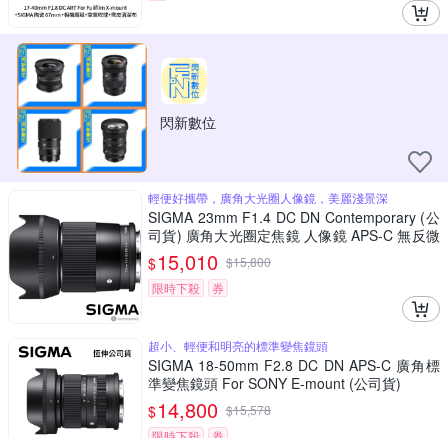
閃新數位
輕便好攜帶，廣角大光圈人像鏡，美麗淺景深
SIGMA 23mm F1.4 DC DN Contemporary (公
司貨) 廣角大光圈定焦鏡 人像鏡 APS-C 無反微
單眼專用鏡頭
15,010
$
$
15,800
限時下殺
券
超小、輕便和明亮的標準變焦鏡頭
SIGMA 18-50mm F2.8 DC DN APS-C 廣角標
準變焦鏡頭 For SONY E-mount (公司貨)
14,800
$
$
15,578
限時下殺
券