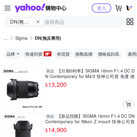
Yahoo購物中心
登入
DN(無反
專用)
Sigma
DN(無反專用)
品牌
快速到貨
有現貨
挑戰低價
價格低到高
適用
【分期0利率】SIGMA 16mm F1.4 DC D
商店
N Contemporary for M4/3 恆伸公司貨 免運 德
寶光學 雲海季 廣角
13,200
$
【新品預購】SIGMA 16mm F1.4 DC DN
商店
Contemporary for Nikon Z mount 恆伸公司貨
免運 雲海季 廣角 風景
14,900
$