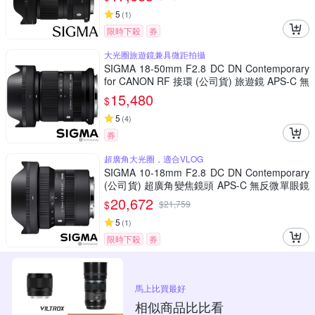
5
(
1
)
限時下殺
券
大光圈旅遊鏡兼具微距拍攝
SIGMA 18-50mm F2.8 DC DN Contemporary
for CANON RF 接環 (公司貨) 旅遊鏡 APS-C 無
反微單眼專用鏡頭
15,480
$
5
(
4
)
券
超廣角大光圈，適合VLOG
SIGMA 10-18mm F2.8 DC DN Contemporary
(公司貨) 超廣角變焦鏡頭 APS-C 無反微單眼鏡
頭
20,672
$
$
21,759
5
(
1
)
限時下殺
券
馬上比買最好
相似商品比比看