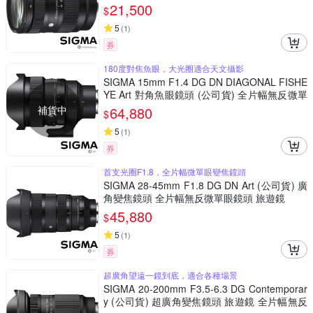
21,500
$
5
(
1
)
券
180度對焦魚眼，大光圈適合天文攝影
SIGMA 15mm F1.4 DG DN DIAGONAL FISHE
YE Art 對角魚眼鏡頭 (公司貨) 全片幅無反微單
眼鏡頭 適合拍攝星空、銀河、螢火蟲
補貨中
64,880
$
5
(
1
)
券
首支光圈F1.8，全片幅微單眼變焦鏡頭
SIGMA 28-45mm F1.8 DG DN Art (公司貨) 廣
角變焦鏡頭 全片幅無反微單眼鏡頭 旅遊鏡
45,880
$
5
(
1
)
券
超廣角望遠一鏡到底，適合各種場景
SIGMA 20-200mm F3.5-6.3 DG Contemporar
y (公司貨) 超廣角變焦鏡頭 旅遊鏡 全片幅無反