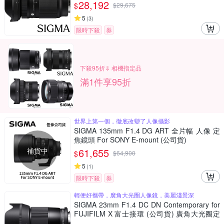
微單眼鏡頭
28,192
$
$
29,675
5
(
3
)
限時下殺
券
下殺95折⇓ 相機指定品
滿1件享95折
世界上第一個，徹底改變了人像攝影
SIGMA 135mm F1.4 DG ART 全片幅 人像 定
焦鏡頭 For SONY E-mount (公司貨)
補貨中
61,655
$
$
64,900
5
(
1
)
限時下殺
券
輕便好攜帶，廣角大光圈人像鏡，美麗淺景深
SIGMA 23mm F1.4 DC DN Contemporary for
FUJIFILM X 富士接環 (公司貨) 廣角大光圈定
焦鏡 人像鏡 APS-C 無反微單眼專用鏡頭