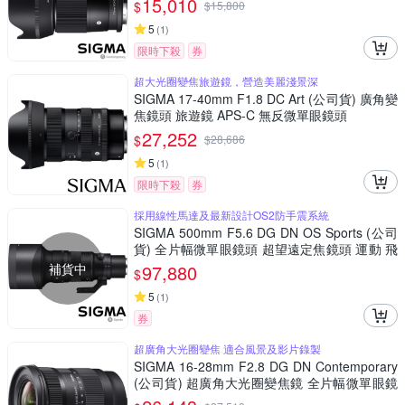
15,010
$
$
15,800
5
(
1
)
限時下殺
券
超大光圈變焦旅遊鏡，營造美麗淺景深
SIGMA 17-40mm F1.8 DC Art (公司貨) 廣角變
焦鏡頭 旅遊鏡 APS-C 無反微單眼鏡頭
27,252
$
$
28,686
5
(
1
)
限時下殺
券
採用線性馬達及最新設計OS2防手震系統
SIGMA 500mm F5.6 DG DN OS Sports (公司
貨) 全片幅微單眼鏡頭 超望遠定焦鏡頭 運動 飛
羽攝影 拍鳥
補貨中
97,880
$
5
(
1
)
券
超廣角大光圈變焦 適合風景及影片錄製
SIGMA 16-28mm F2.8 DG DN Contemporary
(公司貨) 超廣角大光圈變焦鏡 全片幅微單眼鏡
頭