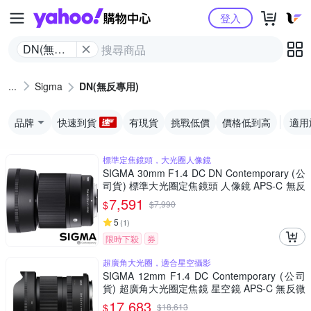
Yahoo購物中心
登入
DN(無反
專用)
Sigma
DN(無反專用)
品牌
快速到貨
有現貨
挑戰低價
價格低到高
適用
標準定焦鏡頭，大光圈人像鏡
SIGMA 30mm F1.4 DC DN Contemporary (公
司貨) 標準大光圈定焦鏡頭 人像鏡 APS-C 無反
微單眼專用鏡頭
7,591
$
$
7,990
5
(
1
)
限時下殺
券
超廣角大光圈，適合星空攝影
SIGMA 12mm F1.4 DC Contemporary (公司
貨) 超廣角大光圈定焦鏡 星空鏡 APS-C 無反微
單眼專用鏡頭
17,683
$
$
18,613