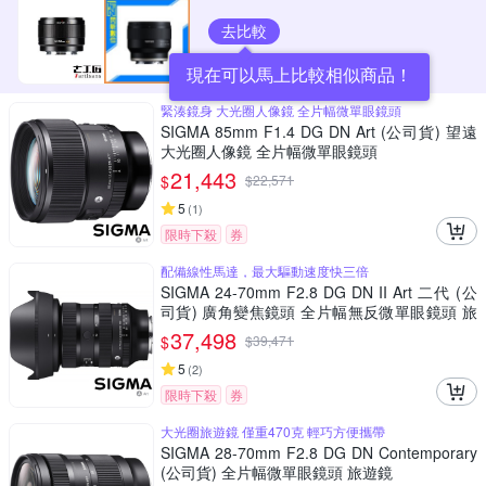
去比較
現在可以馬上比較相似商品！
緊湊鏡身 大光圈人像鏡 全片幅微單眼鏡頭
SIGMA 85mm F1.4 DG DN Art (公司貨) 望遠
大光圈人像鏡 全片幅微單眼鏡頭
21,443
$
$
22,571
5
(
1
)
限時下殺
券
配備線性馬達，最大驅動速度快三倍
SIGMA 24-70mm F2.8 DG DN II Art 二代 (公
司貨) 廣角變焦鏡頭 全片幅無反微單眼鏡頭 旅
遊鏡 大三元
37,498
$
$
39,471
5
(
2
)
限時下殺
券
大光圈旅遊鏡 僅重470克 輕巧方便攜帶
SIGMA 28-70mm F2.8 DG DN Contemporary
(公司貨) 全片幅微單眼鏡頭 旅遊鏡