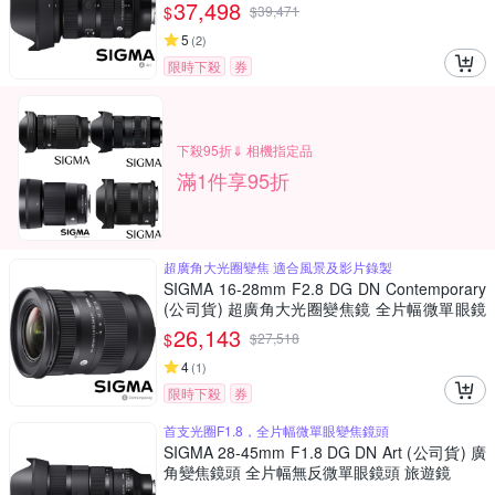
遊鏡 大三元
37,498
$
$
39,471
5
(
2
)
限時下殺
券
下殺95折⇓ 相機指定品
滿1件享95折
超廣角大光圈變焦 適合風景及影片錄製
SIGMA 16-28mm F2.8 DG DN Contemporary
(公司貨) 超廣角大光圈變焦鏡 全片幅微單眼鏡
頭
26,143
$
$
27,518
4
(
1
)
限時下殺
券
首支光圈F1.8，全片幅微單眼變焦鏡頭
SIGMA 28-45mm F1.8 DG DN Art (公司貨) 廣
角變焦鏡頭 全片幅無反微單眼鏡頭 旅遊鏡