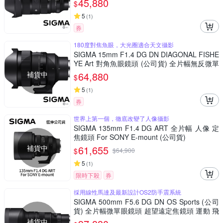
45,880
$
5
(
1
)
券
180度對焦魚眼，大光圈適合天文攝影
SIGMA 15mm F1.4 DG DN DIAGONAL FISHE
YE Art 對角魚眼鏡頭 (公司貨) 全片幅無反微單
眼鏡頭 適合拍攝星空、銀河、螢火蟲
補貨中
64,880
$
5
(
1
)
券
世界上第一個，徹底改變了人像攝影
SIGMA 135mm F1.4 DG ART 全片幅 人像 定
焦鏡頭 For SONY E-mount (公司貨)
補貨中
61,655
$
$
64,900
5
(
1
)
限時下殺
券
採用線性馬達及最新設計OS2防手震系統
SIGMA 500mm F5.6 DG DN OS Sports (公司
貨) 全片幅微單眼鏡頭 超望遠定焦鏡頭 運動 飛
羽攝影 拍鳥
補貨中