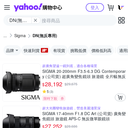
Yahoo購物中心
登入
DN(無反
專用)
Sigma
DN(無反專用)
品牌
快速到貨
有現貨
挑戰低價
價格低到高
適用
超廣角望遠一鏡到底，適合各種場景
SIGMA 20-200mm F3.5-6.3 DG Contemporar
y (公司貨) 超廣角變焦鏡頭 旅遊鏡 全片幅無反
微單眼鏡頭
28,192
$
$
29,675
5
(
3
)
限時下殺
券
超大光圈變焦旅遊鏡，營造美麗淺景深
SIGMA 17-40mm F1.8 DC Art (公司貨) 廣角變
焦鏡頭 旅遊鏡 APS-C 無反微單眼鏡頭
27,252
$
$
28,686