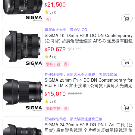
21,500
$
5
(
1
)
券
超廣角大光圈，適合VLOG
SIGMA 10-18mm F2.8 DC DN Contemporary
(公司貨) 超廣角變焦鏡頭 APS-C 無反微單眼鏡
頭
20,672
$
$
21,759
5
(
1
)
限時下殺
券
輕便好攜帶，廣角大光圈人像鏡，美麗淺景深
SIGMA 23mm F1.4 DC DN Contemporary for
FUJIFILM X 富士接環 (公司貨) 廣角大光圈定
焦鏡 人像鏡 APS-C 無反微單眼專用鏡頭
15,010
$
$
15,800
5
(
1
)
限時下殺
券
配備線性馬達，最大驅動速度快三倍
SIGMA 24-70mm F2.8 DG DN II Art 二代 (公
司貨) 廣角變焦鏡頭 全片幅無反微單眼鏡頭 旅