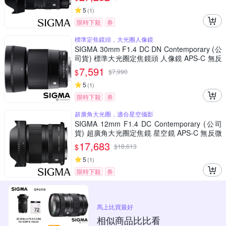
5
(
1
)
限時下殺
券
標準定焦鏡頭，大光圈人像鏡
SIGMA 30mm F1.4 DC DN Contemporary (公
司貨) 標準大光圈定焦鏡頭 人像鏡 APS-C 無反
微單眼專用鏡頭
7,591
$
$
7,990
5
(
1
)
限時下殺
券
超廣角大光圈，適合星空攝影
SIGMA 12mm F1.4 DC Contemporary (公司
貨) 超廣角大光圈定焦鏡 星空鏡 APS-C 無反微
單眼專用鏡頭
17,683
$
$
18,613
5
(
1
)
限時下殺
券
馬上比買最好
相似商品比比看