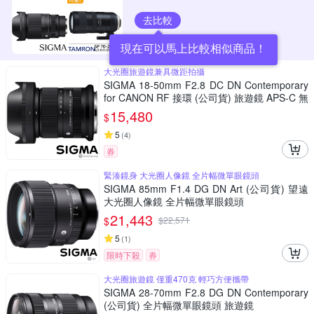
去比較
現在可以馬上比較相似商品！
大光圈旅遊鏡兼具微距拍攝
SIGMA 18-50mm F2.8 DC DN Contemporary
for CANON RF 接環 (公司貨) 旅遊鏡 APS-C 無
反微單眼專用鏡頭
15,480
$
5
(
4
)
券
緊湊鏡身 大光圈人像鏡 全片幅微單眼鏡頭
SIGMA 85mm F1.4 DG DN Art (公司貨) 望遠
大光圈人像鏡 全片幅微單眼鏡頭
21,443
$
$
22,571
5
(
1
)
限時下殺
券
大光圈旅遊鏡 僅重470克 輕巧方便攜帶
SIGMA 28-70mm F2.8 DG DN Contemporary
(公司貨) 全片幅微單眼鏡頭 旅遊鏡