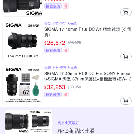
挑戰低價
券
最新上市 恆定大光圈
SIGMA 17-40mm F1.8 DC Art 標準鏡頭 (公司
貨)
26,672
$
$
28,075
挑戰低價
券
最新上市 恆定大光圈
SIGMA 17-40mm F1.8 DC For SONY E-moun
t+SIGMA 陶瓷 67mm保護鏡+相機魔毯+BW-13
0吹球+3030麂皮清潔布 (公司貨)
32,253
$
$
33,950
挑戰低價
券
馬上比買最好
相似商品比比看