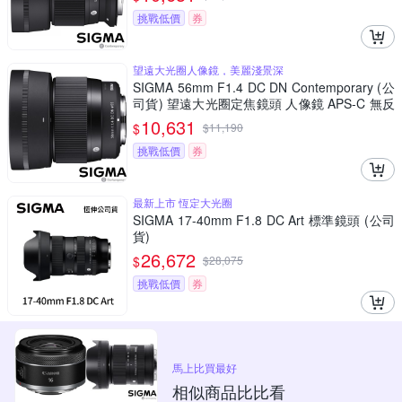
挑戰低價
券
望遠大光圈人像鏡，美麗淺景深
SIGMA 56mm F1.4 DC DN Contemporary (公
司貨) 望遠大光圈定焦鏡頭 人像鏡 APS-C 無反
微單眼專用鏡頭
10,631
$
$
11,190
挑戰低價
券
最新上市 恆定大光圈
SIGMA 17-40mm F1.8 DC Art 標準鏡頭 (公司
貨)
26,672
$
$
28,075
挑戰低價
券
馬上比買最好
相似商品比比看