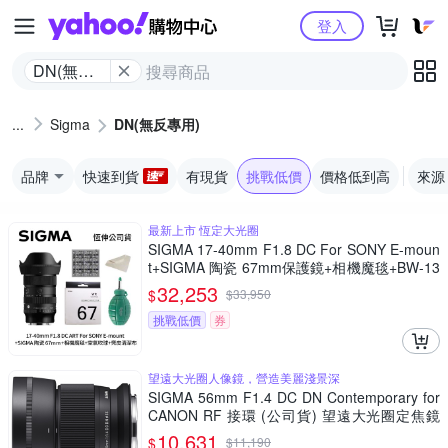
Yahoo購物中心
登入
DN(無反
專用)
Sigma
DN(無反專用)
品牌
快速到貨
有現貨
挑戰低價
價格低到高
來源
最新上市 恆定大光圈
SIGMA 17-40mm F1.8 DC For SONY E-moun
t+SIGMA 陶瓷 67mm保護鏡+相機魔毯+BW-13
0吹球+3030麂皮清潔布 (公司貨)
32,253
$
$
33,950
挑戰低價
券
望遠大光圈人像鏡，營造美麗淺景深
SIGMA 56mm F1.4 DC DN Contemporary for
CANON RF 接環 (公司貨) 望遠大光圈定焦鏡
人像鏡 APS-C 無反微單眼專用鏡頭
10,631
$
$
11,190